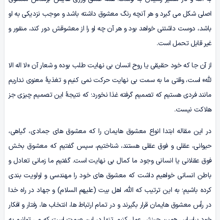
اصلی شکل می­ گیرد و هر آنچه رنگ معشوق داشته باشد و موجب نزدیکی به او
باشد، دوست داشتنی خواهد بود و هر آن چه او را از معشوقش دور کند، منفور و
غیر قابل تحمل است.
از آن جا که خود حقیقی یا روح انسان بی ­نهایت­ طلب بوده و شعار آن «لا اله­ الا
لله» است، وقتی ما به سمت بی ­نهایت حرکت نمی ­کنیم و تغذیۀ معنوی نداریم
مانند فردی هستیم که تصمیم گرفته غذا نخورد؛ که نتیجۀ این تصمیم چیزی جز
هلاکت نیست.
در این مقاله ابتدا انواع معشوق هایمان را که معشوق­­ های جمادی، گیاهی،
حیوانی، عقلی و فوق عقلی هستند، شناختیم، سپس گفتیم که معشوق بخش
فوق عقلانی یا انسانی وجود ما کمال بی­ نهایت است. گفتیم ما زمانی تعادل و
باطن انسانی خواهیم داشت که معشوق ­های خود را مهندسی و اولویت ­بندی
کرده باشیم؛ به این ترتیب که الله، ­اهل ­بیت (علیهم السلام) و جهاد در راه خدا
در رأس معشوق ­هایمان قرار بگیرند و در تمام ارتباط ­ها، انتخاب ها، رفتار و افکار
خود براساس همین چینش عمل کنیم. تنها در این صورت است که می ­توانیم به