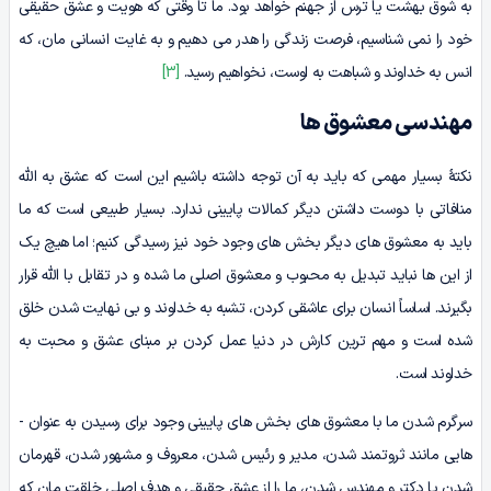
به شوق بهشت یا ترس از جهنم خواهد بود. ما تا وقتی که هویت و عشق حقیقی
خود را نمی شناسیم، فرصت زندگی را هدر می دهیم و به غایت انسانی‌ مان، که
انس به خداوند و شباهت به اوست، نخواهیم رسید.
[3]
مهندسی معشوق ­ها
نکتۀ بسیار مهمی که باید به آن توجه داشته باشیم این است که عشق به الله
منافاتی با دوست داشتن دیگر کمالات پایینی ندارد. بسیار طبیعی است که ما
باید به معشوق ­های دیگر بخش ­های وجود خود نیز رسیدگی کنیم؛ اما هیچ یک
از این ها نباید تبدیل به محبوب و معشوق اصلی ما شده و در تقابل با الله قرار
بگیرند. اساساً انسان برای عاشقی کردن، تشبه به خداوند و بی ­نهایت شدن خلق
شده است و مهم­ ترین کارش در دنیا عمل کردن بر مبنای عشق و محبت به
خداوند است.
سرگرم شدن ما با معشوق ­های بخش ­های پایینی وجود برای رسیدن به عنوان ­
هایی مانند ثروتمند شدن، مدیر و رئیس شدن، معروف و مشهور شدن، قهرمان
شدن یا دکتر و مهندس شدن، ما را از عشق حقیقی و هدف اصلی خلقت‌ مان که