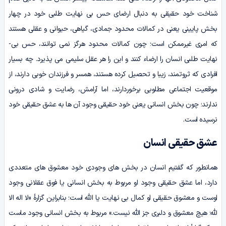
شناخت خود حقیقی به دنبال ارضای حس بی­ نهایت طلبی خود در چهار
بخش پایینی یعنی در کمالات محدود جمادی، گیاهی، حیوانی و عقلی هستند
که امری غیرممکن است؛ چون کمالات محدود هرگز نمی توانند، حس بی­­
نهایت­ طلبی انسان را ارضاء کنند و این را هر عقل سلیمی می ­پذیرد. چه بسیار
افرادی که ثروتمند، زیبا و تحصیل کرده هستند، همسر و فرزندان خوبی دارند، از
موقعیت اجتماعی مطلوبی برخوردارند، اما آرامش، رضایت و شادی درونی
ندارند؛ چون بخش انسانی یعنی خود حقیقی وجود آن ­ها به عشق حقیقی خود
نرسیده است.
عشق حقیقی انسان
همان­طور که گفتیم انسان در بخش ­های وجودی خود معشوق های متعددی
دارد، اما عشق حقیقی وجود او مربوط به بخش انسانی یا فوق عقلانی وجود
اوست و معشوق حقیقی او کمال بی ­نهایت یا الله است؛ بنابراین گزارۀ «لا اله­ الا
لله؛ هیچ معشوق و دلبری جز الله نیست.» مربوط به بخش انسانی وجود ماست