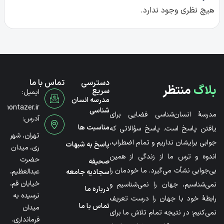
هیچ نظری وجود ندارد.
دسترسی
تماس با ما
بلاگ
منتظر
سریع
ایمیل:
مدرسه انسان
@montazer.ir
شناسی
مدرسۀ انسان‌شناسی فضایی برای
آدرس:
مناسبت ها
یافتن پاسخ است. پاسخ سؤالاتی که
تهران، شهر
جوابی برایشان نداریم و تمام اضطراب،
پاسخ به شبهات
ری، میدان
اندوه و ترس ما از زندگی از همین
حضرت
صحیفه
بی‌جوابی نشأت می‌گیرد. ما خودمان را
عبدالعظیم،
سجادیه جامعه
خیابان قم،
نمی‌شناسیم، جهان را نمی‌شناسیم و
درباره ما
نرسیده به
رابطۀ خود با جهان را درست تعریف
تماس با ما
میدان
نمی‌کنیم؛ در نتیجه تمام تلاش ما برای
فرمانداری،