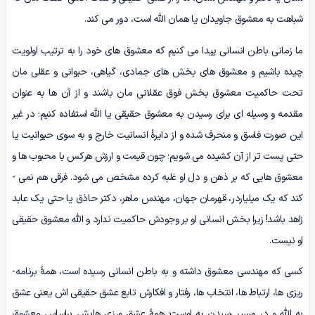
شباهت به معشوق جاویدان یا همان الله است، دور می­ کند.
ما زمانی باطن انسانی پیدا می ­کنیم که معشوق های خود را به ترتیب اولویت
چیده باشیم و معشوق ­های بخش ­های جمادی، گیاهی، حیوانی و عقلی ­مان
تحت حاکمیت معشوق بخش فوق عقلانی‌ مان باشند و از آن ­ها به عنوان
مقدمه و وسیله ­ای برای رسیدن به معشوق حقیقی یا الله استفاده کنیم؛ در غیر
این صورت فاسق و منحرف شده و از دایرۀ انسانیت خارج و به سوی حیوانیت یا
حتی پست ­تر از آن کشیده می ­شویم؛ چون قیمت و ارزش هرکس با محبوب ­ها و
معشوق هایی که بر ذهن و دل او غلبه کرده مشخص می­ شود. فرقی هم نمی ­
کند که یک میلیاردر، قهرمان جهان، مهندس ماهر، دکتر حاذق یا حتی یک عابد
زاهد باشد! زیرا بخش انسانی او بر وجودش حاکمیت ندارد و الله معشوق حقیقی
او نیست.
کسی که مهندسی معشوق داشته و به باطن انسانی رسیده است، همۀ برنامه­
ریزی ­ها، ارتباط­ ها، انتخاب ها، رفتار و افکارش تابع عشق حقیقی‌ اش یعنی عشق
به الله و در مسیر رسیدن به اوست؛ همۀ عشق­ ورزی­ هایش براساس معشوق