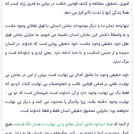
آموزی، تحقیق، مطالعه و کشف قوانین خلقت در برخی به قدری زیاد است که
همۀ زندگی آن­ها را تحت تأثیر قرار می ­دهد.
تنها وجه تمایز ما با دیگر موجودات بخش انسانی یا فوق عقلانی وجود ماست
و به واسطۀ داشتن این بخش انسان نامیده می شویم. به عبارتی بخش فوق
عقل خود حقیقی وجود ماست. خود حقیقی روحی است که خداوند در انسان
دمیده و از جنس خداست و تا خدا ادامه دارد؛ یعنی ابدی و جاودانه است و
مرگ ندارد.
خود حقیقی وجود ما عاشق کمال بی ­نهایت است. پیش از این در بخش بی‌
نهایت طلبی بر اساس قوانین طلب و خصوصیات بی‌ نهایت اثبات کردیم که
فقط یک بی ­نهایت وجود دارد و آن خداوند است. غیرممکن است که دو بی ­
نهایت وجود داشته باشد؛ زیرا یکدیگر را محدود می ­کنند و دیگر بی­ نهایت
نخواهند بود؛ بنابراین معشوق حقیقی انسان فقط و فقط خداوند است.
از آنجا که
همۀ انسان­ها عاشق کمال مطلق و بی ­نهایت یا همان الله هستند
، هیچ
کمال محدودی آن­ها را ارضاء نمی­ کند. متأسفانه بیشتر انسان ­ها به دلیل عدم