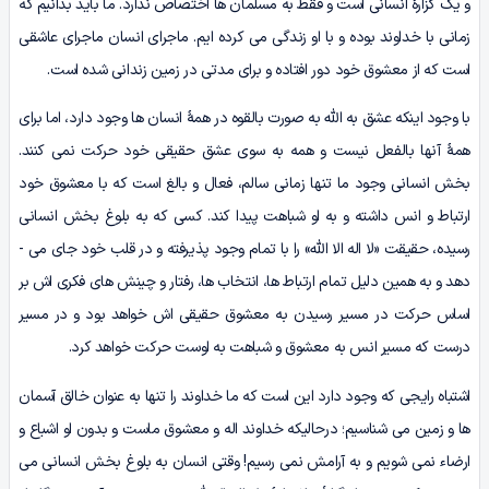
و یک گزارۀ انسانی است و فقط به مسلمان ها اختصاص ندارد. ما باید بدانیم که
زمانی با خداوند بوده و با او زندگی می‌ کرده‌ ایم. ماجرای انسان ماجرای عاشقی
است که از معشوق خود دور افتاده و برای مدتی در زمین زندانی شده است.
با وجود اینکه عشق به الله به صورت بالقوه در همۀ انسان ­ها وجود دارد، اما برای
همۀ آن­ها بالفعل نیست و همه به سوی عشق حقیقی خود حرکت نمی کنند.
بخش انسانی وجود ما تنها زمانی سالم، فعال و بالغ است که با معشوق خود
ارتباط و انس داشته و به او شباهت پیدا کند. کسی که به بلوغ بخش انسانی
رسیده، حقیقت «لا اله الا الله» را با تمام وجود پذیرفته و در قلب خود جای می ­
دهد و به همین دلیل تمام ارتباط­ ها، انتخاب ها، رفتار و چینش ­های فکری ­اش بر
اساس حرکت در مسیر رسیدن به معشوق حقیقی ­اش خواهد بود و در مسیر
درست که مسیر انس به معشوق و شباهت به اوست حرکت خواهد کرد.
اشتباه رایجی که وجود دارد این است که ما خداوند را تنها به عنوان خالق آسمان
­ها و زمین می­ شناسیم؛ درحالی­که خداوند اله و معشوق ماست و بدون او اشباع و
ارضاء نمی ­شویم و به آرامش نمی­ رسیم! وقتی انسان به بلوغ بخش انسانی می