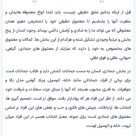
قبل از اینکه بدانیم عشق حقیقی چیست، باید ابتدا انواع معشوق­ه هایمان و
ماهیت آن­ها را بشناسیم تا معشوق حقیقی خود را تشخیص دهیم؛ همان
معشوقی که می ­تواند ما را به شادی و آرامش دائمی برساند. وجود انسان از پنج
بخش و مرتبۀ وجودی تشکیل شده و هرکدام از این بخش ­ها، کمالات و معشوق
های مخصوص به خود را دارند که عبارتند از معشوق ­های جمادی، گیاهی،
حیوانی، عقلی و فوق عقلی.
در بخش جمادی، انسان به سمت جمادات کشش دارد و طالب جمادات است.
برای برخی از افراد، جماداتی مانند خانه، اتومبیل، ویلا، گوشی مدل بالا و
جواهرات، به قدری محبوب هستند که آن­ها را مبنای عزت، سعادت و شرافت خود
می­ دانند. از نظر این افراد هر که پولدارتر باشد، موفق­ تر است. تصمیم­ گیری ­ها،
انتخاب ­ها، ارتباطات، چینش­ های فکری و حب و بغض ­های این افراد بر اساس
معشوق ­های جمادی است؛ برای نمونه، معیار انتخاب همسر در این افراد میزان
ثروت، خانه و اتومبیل اوست.