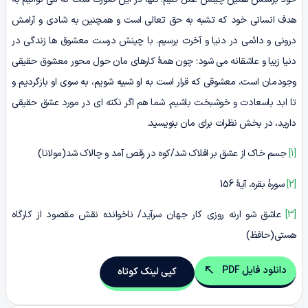
هدف انسانی خود که تشبه به حق تعالی است و همچنین به شادی و آرامش
درونی و دائمی در دنیا و آخرت برسیم. با چینش درست معشوق ها زندگی­ در
دنیا زیبا و عاشقانه می ­شود؛ چون همۀ کارهای مان حول محور معشوق حقیقی
وجودمان است، معشوقی که قرار است به او شبیه شویم، به سوی او بازگردیم و
تا ابد باسعادت و خوشبخت باشیم. شما هم اگر نکته‌ ای در مورد عشق حقیقی
دارید، در بخش نظرات برای‌ مان بنویسید.
[1]
جسم خاک از عشق بر افلاک شد/کوه در رقص آمد و چالاک شد(مولانا)
[2]
سورۀ بقره، آیۀ 156
[3]
عاشق شو ارنه روزی کار جهان سرآید/ ناخوانده نقش مقصود از کارگاه
هستی(حافظ)
دانلود فایل PDF
کپی لینک کوتاه