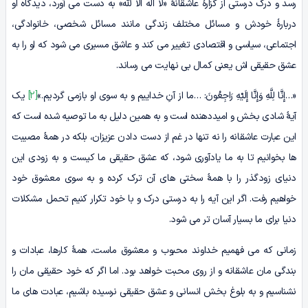
رسد و درک درستی از گزارۀ عاشقانۀ «لا اله­ الا لله» به دست می‌ آورد، دیدگاه او
دربارۀ خودش و مسائل مختلف زندگی­ مانند مسائل شخصی، خانوادگی،
اجتماعی، سیاسی و اقتصادی تغییر می ­کند و عاشق مسیری می ­شود که او را به
عشق حقیقی اش یعنی کمال بی ­نهایت می‌ رساند.
«…إِنَّا لِلَّهِ وَإِنَّا إِلَیْهِ رَاجِعُونَ: …ما از آنِ خداییم و به سوی او بازمی ­گردیم.»
[2]
یک
آیۀ شادی­ بخش و امیددهنده است و به همین دلیل به ما توصیه شده است که
این عبارت عاشقانه را نه تنها در غم از دست دادن عزیزان، بلکه در همۀ مصیبت
­ها بخوانیم تا به ما یادآوری شود، که عشق حقیقی ما کیست و به زودی این
دنیای زودگذر را با همۀ سختی ­های آن ترک کرده و به سوی معشوق خود
خواهیم رفت. اگر این آیه را به درستی درک و با خود تکرار کنیم تحمل مشکلات
دنیا برای ما بسیار آسان ­تر می­ شود.
زمانی که می ­فهمیم خداوند محبوب و معشوق ماست، همۀ کارها، عبادات و
بندگی مان عاشقانه و از روی محبت خواهد بود. اما اگر که خود حقیقی ­مان را
نشناسیم و به بلوغ بخش انسانی و عشق حقیقی­ نرسیده باشیم، عبادت های ما