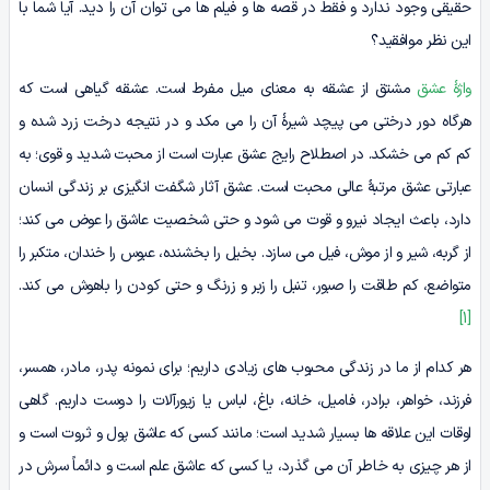
حقیقی وجود ندارد و فقط در قصه­ ها و فیلم ­ها می ­توان آن را دید. آیا شما با
این نظر موافقید؟
واژۀ عشق
مشتق از عشقه به معنای میل مفرط است. عشقه گیاهی است که
هرگاه دور درختی می­ پیچد شیرۀ آن را می‌ مکد و در نتیجه درخت زرد شده و
کم­ کم می ­خشکد. در اصطلاح رایج عشق عبارت است از محبت شدید و قوی؛ به
عبارتی عشق مرتبۀ عالی محبت است. عشق آثار شگفت­ انگیزی بر زندگی انسان
دارد، باعث ایجاد نیرو و قوت می­ شود و حتی شخصیت عاشق را عوض می کند؛
از گربه، شیر و از موش، فیل می­ سازد. بخیل را بخشنده، عبوس را خندان، متکبر را
متواضع، کم­ طاقت را صبور، تنبل را زبر و زرنگ و حتی کودن را باهوش می ­کند.
[1]
هر کدام از ما در زندگی محبوب ­های زیادی داریم؛ برای نمونه پدر، مادر، همسر،
فرزند، خواهر، برادر، فامیل، خانه، باغ، لباس­ یا زیورآلات را دوست داریم. گاهی
اوقات این علاقه ­ها بسیار شدید است؛ مانند کسی که عاشق پول و ثروت است و
از هر چیزی به خاطر آن می ­گذرد، یا کسی که عاشق علم است و دائماً سرش در