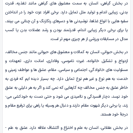
در بخش گیاهی، انسان به سمت معشوق ­های گیاهی مانند تغذیه، قدرت
بدنی، زیبایی اندام و تولید مثل تمایل دارد. برخی افراد عزت خود را در انداختن
سفره ­هایی با انواع غذاها، نوشیدنی ­ها و دسرهای رنگارنگ و آن چنانی می­ بینند،
یا برای برخی دیگر زیبایی اندام، قدرتمند بودن و رشد عضلات بدن یا کسب
مدال در مسابقات ورزشی از هر چیزی مهم تر است.
در بخش حیوانی، انسان به کمالات و معشوق ­های حیوانی مانند جنس مخالف،
ازدواج و تشکیل خانواده، غیرت ناموسی، وفاداری، امانت داری، تعهدات و
مسئولیت ­های خانوادگی، اجتماعی و سیاسی، مقام، عشق­ ها و عواطف زمینی و
خدمت به هم ­نوع و غیر هم ­نوع تمایل دارد. چه بسیار دیده ایم که فردی به
خاطر عشق به جنس مخالف چه کارهایی که نمی ­کند و اگر به هر دلیلی به عشق
خود نرسد، دچار افسردگی و ناامیدی می ­شود و حتی دست به خودکشی می­
زند، یا برخی دیگر شهوت مقام دارند و دنبال هر وسیله­ یا راهی برای ترفیع مقام و
درجۀ خود هستند.
در بخش عقلانی، انسان به علم و اختراع و اکتشاف علاقه دارد. عشق به علم ­