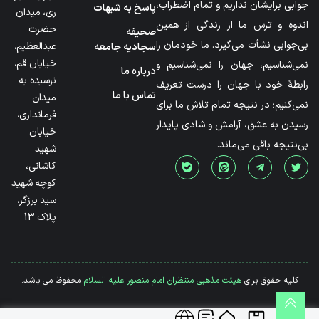
جوابی برایشان نداریم و تمام اضطراب،
پاسخ به شبهات
ری، میدان
اندوه و ترس ما از زندگی از همین
حضرت
صحیفه
بی‌جوابی نشأت می‌گیرد. ما خودمان را
عبدالعظیم،
سجادیه جامعه
خیابان قم،
نمی‌شناسیم، جهان را نمی‌شناسیم و
درباره ما
نرسیده به
رابطۀ خود با جهان را درست تعریف
تماس با ما
میدان
نمی‌کنیم؛ در نتیجه تمام تلاش ما برای
فرمانداری،
رسیدن به عشق، آرامش و شادی پایدار
خیابان
بی‌نتیجه باقی می‌ماند.
شهید
کاشانی،
کوچه شهید
سید برزگر،
پلاک 13
کلیه حقوق برای
هیئت مذهبی منتظران امام منصور علیه السلام
محفوظ می باشد.