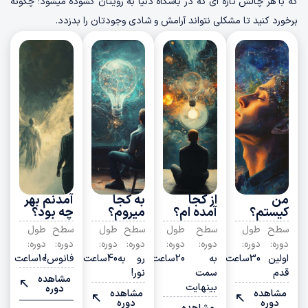
که با هر چالش تازه ای که در باشگاه دنیا به رویتان گشوده میشود؛ چگونه
برخورد کنید تا مشکلی نتواند آرامش و شادی وجودتان را بدزدد.
من
از کجا
به کجا
آمدنم بهر
کیستم؟
آمده ام؟
میروم؟
چه بود؟
سطح
طول
سطح
طول
سطح
طول
سطح
طول
دوره:
دوره:
دوره:
دوره:
دوره:
دوره:
دوره:
دوره:
اولین
30ساعت
به
20ساعت
رو به
40ساعت
فانوس!
10ساعت
قدم
سمت
نور!
مشاهده
بینهایت
دوره‌
مشاهده
مشاهده
دوره‌
دوره‌