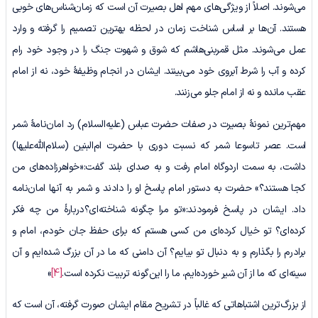
می‌شوند. اصلاً از ویژگی‌های مهم اهل بصیرت آن است که زمان‌شناس‌های خوبی
هستند. آن‌ها بر اساس شناخت زمان در لحظه بهترین تصمیم را گرفته و وارد
عمل می‌شوند. مثل قمربنی‌هاشم که شوق و شهوت جنگ را در وجود خود رام
کرده و آب را شرط آبروی خود می‌بینند. ایشان در انجام وظیفۀ خود، نه از امام
عقب مانده و نه از امام جلو می‌زنند.
مهم‌ترین نمونۀ بصیرت در صفات حضرت عباس (علیه‌السلام) رد امان‌نامۀ شمر
است. عصر تاسوعا شمر که نسبت دوری با حضرت ام‌البنین (سلام‌الله‌علیها)
داشت، به سمت اردوگاه امام رفت و به صدای بلند گفت:«خواهرزاده‌های من
کجا هستند؟» حضرت به دستور امام پاسخ او را دادند و شمر به آنها امان‌نامه
داد. ایشان در پاسخ فرمودند:«تو مرا چگونه شناخته‌ای؟دربارۀ من چه فکر
کرده‌ای؟ تو خیال کرده‌ای من کسی هستم که برای حفظ جان خودم، امام و
برادرم را بگذارم و به دنبال تو بیایم؟ آن دامنی که ما در آن بزرگ شده‌ایم و آن
سینه‌ای که ما از آن شیر خورده‌ایم، ما را این‌گونه تربیت نکرده است.
[4]
»
از بزرگ‌ترین اشتباهاتی که غالباً در تشریح مقام ایشان صورت گرفته، آن است که