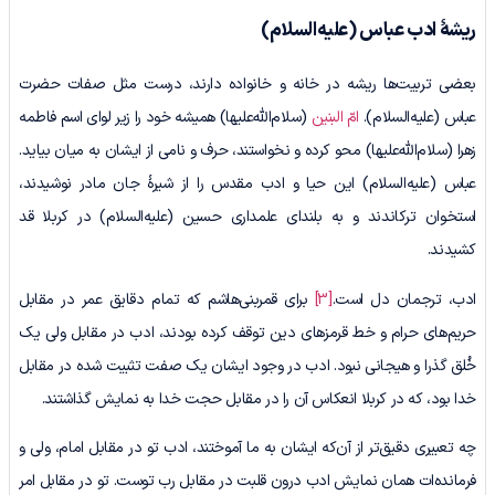
ریشۀ ادب عباس
(علیه‌السلام)
بعضی تربیت‌ها ریشه در خانه و خانواده دارند، درست مثل صفات حضرت
عباس (علیه‌السلام).
امّ البنین
(سلام‌الله‌علیها) همیشه خود را زیر لوای اسم فاطمه
زهرا (سلام‌الله‌علیها) محو کرده و نخواستند، حرف و نامی از ایشان به میان بیاید.
عباس (علیه‌السلام) این حیا و ادب مقدس را از شیرۀ جان مادر نوشیدند،
استخوان ترکاندند و به بلندای علمداری حسین (علیه‌السلام) در کربلا قد
کشیدند.
ادب، ترجمان دل است.
[3]
برای قمربنی‌هاشم که تمام دقایق عمر در مقابل
حریم‌های حرام و خط قرمزهای دین ‌توقف کرده بودند، ادب در مقابل ولی یک
خُلق گذرا و هیجانی نبود. ادب در وجود ایشان یک صفت تثبیت شده در مقابل
خدا بود، که در کربلا انعکاس آن را در مقابل حجت خدا به نمایش گذاشتند.
چه تعبیری دقیق‌تر از آن‌که ایشان به ما آموختند، ادب تو در مقابل امام، ولی و
فرمانده‌ات همان نمایش ادب درون قلبت در مقابل رب توست. تو در مقابل امر