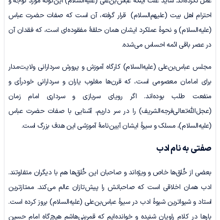
عمل نکرده‌اند. شاید علت اینکه عباس‌بن‌علی (علیه‌السلام) این‌گونه مورد توجه و
احترام اهل بیت (علیهم‌السلام) قرار گرفته، آن است که صفات حضرت عباس
(علیه‌السلام) و نحوۀ عملکرد ایشان همان حلقۀ مفقوده‌ای است، که فقدان آن
در عصر باقی ائمه احساس می‌شده.
مجلس عباس‌بن‌علی (علیه‌السلام) کارگاه آموزش و پرورش سردارانی ولایت‌مدار
برای امامان معصومی است، که قرن‌ها مغلوب یاران و سردارانی خودرأی و
منفعت طلب بوده‌اند. اگر رویای سربازی و سرداری امام زمان
(عجل‌الله‌تعالی‌فرجه‌الشریف) را در سر داریم، آشنایی با صفات حضرت عباس
(علیه‌السلام)، مسلک و سیرۀ ایشان آیین‌نامۀ آموزشی این هدف بزرگ است.
صفتی به نام ادب
بعضی از خُلق‌ها خاص و ویژه‌اند و صاحبان این خُلق‌ها هم با دیگران متفاوتند.
ادب همان اخلاقی است که صاحبانش را پیش‌تازان عالم می‌کند. ممتازترین
استاد و شیواترین شیوۀ ادب در سیرۀ عباس‌بن‌علی (علیه‌السلام) بروز کرده است.
بارها در کلام راویان شنیده و خوانده‌ایم که قمربنی‌هاشم هیچ‌گاه امام حسین