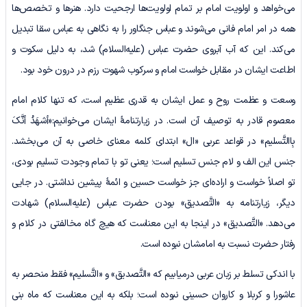
می‌خواهد و اولویت امام بر تمام اولویت‌ها ارجحیت دارد. هنرها و تخصص‌ها
همه در امر امام فانی می‌شوند و عباس جنگاور را به نگاهی به عباس سقا تبدیل
می‌کند. این که آب آبروی حضرت عباس (علیه‌السلام) شد، به دلیل سکوت و
اطاعت ایشان در مقابل خواست امام و سرکوب شهوت رزم در درون خود بود.
وسعت و عظمت روح و عمل ایشان به قدری عظیم است، که تنها کلام امام
معصوم قادر به توصیف آن است. در زیارتنامۀ ایشان می‌خوانیم:«أشهَدُ أنَّکَ
بِاالتَّسلیم» در قواعد عربی «ال» ابتدای کلمه معنای خاصی به آن می‌بخشد.
جنس این الف و لام جنس تسلیم است؛ یعنی تو با تمام وجودت تسلیم بودی،
تو اصلاً خواست و اراده‌ای جز خواست حسین و ائمۀ پیشین نداشتی. در جایی
دیگر، زیارتنامه به «التَّصدیق» بودن حضرت عباس (علیه‌السلام) شهادت
می‌دهد. «التَّصدیق» در اینجا به این معناست که هیچ گاه مخالفتی در کلام و
رفتار حضرت نسبت به امامشان نبوده است.
با اندکی تسلط بر زبان عربی درمیابیم که «التَّصدیق» و «التَّسلیم» فقط منحصر به
عاشورا و کربلا و کاروان حسینی نبوده است؛ بلکه به این معناست که ماه بنی