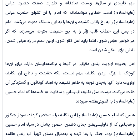
مهر تأییدی بر سال‌ها زیست صادقانه و طهارت صفات حضرت عباس
(علیه‌السلام) است. خطابی هوشمندانه که امام با آن تقوای حضرت عباس
(علیه‌السلام) را به رخ زائران کشیده و آن‌ها را به این مسلک دعوت می‌کنند. امام
در پس این خطاب قلب زائر را به این حقیقت متوجه می‌سازند، که اگر
می‌خواهی عباس شوی، ابتدا باید اهل تقوا شوی. اولین قدم در راه عباس شدن،
تلاش برای متقی شدن است.
اهل بصیرت اولویت بندی دقیقی در کارها و برنامه‌هایشان دارند. برای آن‌ها
کوچک یا بزرگ بودن تکلیف مهم نیست، بلکه حقیقت و باطن آن تکلیف
اولویت دارد. آنها به‌جای توجه به ظاهر تکلیف، به ابعاد گوناگون و گستردگی آن
دقت می‌کنند. درست مثل تکلیف آب‌رسانی و سقایت به خیمه‌ها که امام حسین
(علیه‌السلام) به قمربنی‌هاشم سپردند.
همین که امام حسین (علیه‌السلام) این تکلیف را مشخص کردند، سردار جنگاور
و شجاعی که از دلواپسی‌های جدی دشمن، حضور ایشان در سپاه امام حسین
(علیه‌السلام) بود، جنگ را رها کرده و به‌دنبال دستور تهیۀ آب راهی علقمه