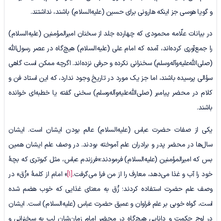
و گویا هوسی جز اینکه هارونی برای حسین (علیه‌السلام) باشند، نداشتند.
در بیانات علّامه محمودی که چهارده جلد از سخنان امیرالمؤمنین (علیه‌السلام)
را جمع‌آوری کرده‌اند، آمده که امام علی (علیه‌السلام) هیچ‌گاه در عصر رسول‌الله
(صلی‌الله‌علیه‌وآله‌وسلم) سخنرانی نکرده و حرفی نزده‌اند. اگرچه ممکن است گاهی
سؤالی پرسیده باشند، اما جز یک مورد در تاریخ وجود ندارد، که این استاد فن و
کلام در محضر پیامبر (صلی‌الله‌علیه‌وآله‌وسلم) سخنی گفته یا خطبه‌ای خوانده
باشند.
یکی از صفات حضرت عباس (علیه‌السلام) عالم بودن ایشان است. ایشان
سال‌ها در محضر پدر و برادران علم آموخته بودند. در وصف علم ایشان همین‌
بس ‌که امیرالمؤمنین (علیه‌السلام) فرمودند:«فرزندم عباس، مثل کبوتری که بچۀ
خود را آب و غذا می‌دهد، معارف را از من فرا می‌گرفت.
[1]
» امام از کلمۀ «زُق» در
وصف علم حضرت استفاده کردند؛ زُق به معنای غذایی که خوب هضم شده
است، گواه خوبی بر علم فراوان و عمیق حضرت عباس (علیه‌السلام) است. ایشان
در اوج حکمت و دانایی هیچ‌گاه در محضر امام زمان‌شان لب به سخنرانی و