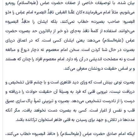
بیان شده، با توصیفات خاصی از صفات حضرت عباس (علیه‌السلام) روبه‌رو
می‌شویم، مثلاً امام می‌فرمایند:«کانَ عَمُّنا العَباس نافِذُ البَصیر» امام عباس را «ذو
البَصیره؛ صاحب بصیرت» خطاب نمی‌کنند، بلکه ایشان را «نافِذُ البَصیره»
می‌خوانند. استفاده از کلمۀ نافذ به‌جای ذو خبر از بالاترین حد بصیرت حضرت
عباس (علیه‌السلام) می‌دهد؛ یعنی ایشان کسی است، که در اعماق دریای
بصیرت در حال شنا کردن است. سخن امام معصوم نه دچار دروغ و مبالغه
است و نه مصلحت اندیشی در آن راه دارد. امام معصوم افراد را چنان که هستند
و بر اساس حقیقت درونشان معرفی می‌کند.
بصیرت نوعی بینش است که ورای دید ظاهری است و با چشم قابل تشخیص و
دریافت نیست، نیرویی قلبی که فرد به وسیلۀ آن حقیقت حوادث را دریافته و
درست را از نادرست تشخیص می‌دهد. بصیرت و تیزبینی ثمرۀ پاک سازی عمیق
قلب و نفس از اغیار است. کسی به بصیرت دست نخواهد یافت، مگر آنکه
مدت‌ها در تلاش و جهد برای رسیدن به قلبی طاهر استخوان ترکانده باشد.
اینکه امام صادق حضرت عباس (علیه‌السلام) را «نافذ البصیره» خطاب می‌کنند،