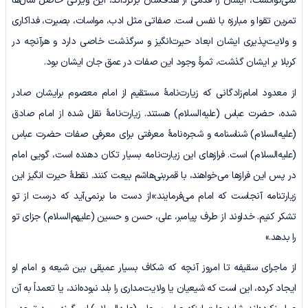
نمی‌توانست، ایشان را قدمی از هدف‌شان برگرداند، این ویژگی حاصل سال‌ها
تمرین تقوا و مبارزه با نفس است. صفاتی مثل ادب، مواسات، بصیرت، فداکاری
و ولایت‌پذیری ایشان ابعاد حیرت‌انگیز و سرگذشت خاصی دارد و هرآنچه در
کربلا بر ایشان گذشت، ثمرۀ وجود این صفات در عمق جان ایشان بود.
از معدود امام‌زادگانی که زیارت‌نامۀ مستقیم از امام معصوم برایشان صادر
شده، حضرت عباس (علیه‌السلام) هستند. زیارت‌نامۀ نقل شده از امام صادق
(علیه‌السلام) شناسنامه و شجره‌نامۀ معرفتی برای معرفی صفات حضرت عباس
(علیه‌السلام) است. فرازهای این زیارت‌نامه بسیار تکان دهنده است، گویی امام
در پس این فرازها می‌خواهند، با قمربنی‌هاشم بیعت کنند. نقطۀ حیرت انگیز این
زیارتنامه آنجاست که امام می‌فرمایند:«از دست ما برنمی‌آید که درست از تو
تشکر کنیم. خداوند از طرف پیامبر، علی، حسن و حسین (علیهم‌السلام) جزای تو
را بدهد.»
از ماجرای سقیفه تا امروز آنچه که شکاف بسیار عمیقی بین شیعه و امام او
ایجاد کرده، این است که شیعیان یا ولایت‌مداری را بلد نبوده‌اند، یا تعمداً به آن