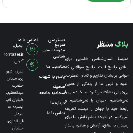
دسترسی
تماس با ما
بلاگ
منتظر
سریع
ایمیل:
مدرسه انسان
@montazer.ir
شناسی
مدرسۀ انسان‌شناسی فضایی برای
آدرس:
مناسبت ها
یافتن پاسخ است. پاسخ سؤالاتی که
تهران، شهر
جوابی برایشان نداریم و تمام اضطراب،
پاسخ به شبهات
ری، میدان
اندوه و ترس ما از زندگی از همین
حضرت
صحیفه
بی‌جوابی نشأت می‌گیرد. ما خودمان را
عبدالعظیم،
سجادیه جامعه
خیابان قم،
نمی‌شناسیم، جهان را نمی‌شناسیم و
درباره ما
نرسیده به
رابطۀ خود با جهان را درست تعریف
تماس با ما
میدان
نمی‌کنیم؛ در نتیجه تمام تلاش ما برای
فرمانداری،
رسیدن به عشق، آرامش و شادی پایدار
خیابان