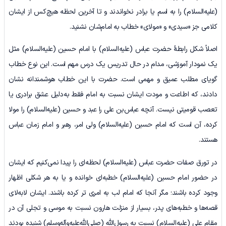
(علیه‌السلام) را به اسم یا برادر نخواندند و تا آخرین لحظه هیچ‌کس از ایشان
کلامی جز «سیدی» و «مولای» خطاب به امام‌شان نشنید.
اصلاً شکل رابطۀ حضرت عباس (علیه‌السلام) با امام حسین (علیه‌السلام) مثل
یک نمودار آموزشی، مدام در حال تدریس یک درس مهم است. این نوع خطاب
گویای مطلب عمیق و مهمی است. حضرت با این خطاب هوشمندانه نشان
دادند، که اطاعت و مودت ایشان نسبت به امام فقط به‌دلیل عشق برادری یا
تعصب قومیتی نیست. آنچه عباس‌بن علی را عبد و حسین (علیه‌السلام) را مولا
کرده، آن است که امام حسین (علیه‌السلام) ولی‌ امر، رهبر و امام زمان عباس
هستند.
در تورق صفات حضرت عباس (علیه‌السلام) لحظه‌ای را پیدا نمی‌کنیم که ایشان
در حضور امام حسین (علیه‌السلام) خطبه‌ای خوانده و یا به هر شکلی اظهار
وجود کرده باشند؛ مگر آنجا که امام لب به امری تر کرده باشند. ایشان لابه‌لای
قصه‌ها و خطبه‌های پدر، بسیار از منزلت هارون نسبت به موسی و تجلی آن در
مقام علی (علیه‌السلام) نسبت به رسول‌الله (صلی‌الله‌علیه‌وآله‌وسلم) شنیده بودند