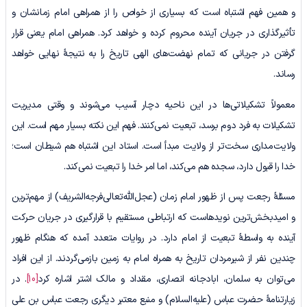
و همین فهم اشتباه است که بسیاری از خواص را از همراهی امام زمانشان و
تأثیرگذاری در جریان آینده محروم کرده و خواهد کرد. همراهی امام یعنی قرار
گرفتن در جریانی که تمام نهضت‌های الهی تاریخ را به نتیجۀ نهایی خواهد
رساند.
معمولاً تشکیلاتی‌ها در این ناحیه دچار آسیب می‌شوند و وقتی مدیریت
تشکیلات به فرد دوم برسد، تبعیت نمی‌کنند. فهم این نکته بسیار مهم است. این
ولایت‌مداری سخت‌تر از ولایت مبدأ است. استاد این اشتباه هم شیطان است؛
خدا را قبول دارد، سجده هم می‌کند، اما امر خدا را تبعیت نمی‌کند.
مسئلۀ رجعت پس از ظهور امام زمان (عجل‌الله‌تعالی‌فرجه‌الشریف) از مهم‌ترین
و امیدبخش‌ترین نویدهاست که ارتباطی مستقیم با قرارگیری در جریان حرکت
آینده به واسطۀ تبعیت از امام دارد. در روایات متعدد آمده که هنگام ظهور
چندین نفر از شیرمردان تاریخ به همراه امام به زمین بازمی‌گردند. از این افراد
می‌توان به سلمان، ابادجانه انصاری، مقداد و مالک اشتر اشاره کرد
[10]
. در
زیارتنامۀ حضرت عباس (علیه‌السلام) و منبع معتبر دیگری رجعت عباس بن علی