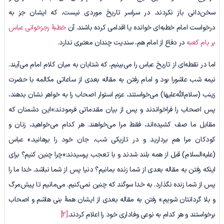
سخن‌دانی باز نکردند. در سراسر تاریخ موردی نیست، که ایشان جز به
درخواست امام خطبه‌ای خوانده یا اقدامی کرده باشند. آن
خطبۀ رجزخوانی عباس
بر بام کعبه
در دفاع از امام هم، سندیت چندان معتبری ندارد.
اما در نقطه‌ای از تاریخ عباس را می‌بینیم، که شتابان به میان کلام امام می‌آیند.
نیمه شب عاشورا بود و امام رفتن به مقاله بعدی از ساعاتی مکالمه با حضرت
زینب (سلام‌الله‌علیها) می‌خواستند، عزم استوار اصحاب را به خواهر نشان بدهند،
پس اصحاب را فراخواندند و پس از بیان مقدماتی فرمودند:«این دشمنان که
مقابل ما صف کشیده‌اند، فقط مرا می‌خواهند. هر کدام می‌خواهید، زنان و
کودکان مرا هم بردارید و در تاریکی شب، جان خود را برهانید.» عباس
(علیه‌السلام) قبل از همه بلند شدند و با تعجب پرسیدند:«چرا چنین کنیم؟ برای
اینکه رفتن به مقاله بعدی از شما زنده بمانیم؟ دنیا پس از شما نباشد. خدا ما را
پس از شما زنده نگذارد. به خدا سوگند که چنین نمی‌کنیم. می‌مانیم تا پیش‌مرگ
و بلا گردانتان شویم.» رفتن به مقاله بعدی از ایشان همۀ بنی هاشم و اصحاب
برخواستند و هر کدام به نوعی وفاداری خود را اعلام کردند.
[2]