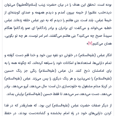
بوده است. تحقق این هدف را در بیان حضرت زینب (سلام‌الله‌علیها) می‌توان
دید:«شب عاشورا از خیمه‌ بیرون آمدم و دیدم همهمه و صدای کوبنده‌ای از
خیمۀ عباس، بلند است. بنی هاشم را دیدم که به دور عباس حلقه زده‌اند. عباس
خطبه‌ می‌خواند و می‌گفت؛ ای برادران و برادر زادگانم! ای عمو زادگانم! هنگام
سپیدۀ صبح چه می‌کنید؟ بنی هاشم می‌گفتند، امر امر توست. هر چه تو بگویی،
همان می‌کنیم.
[7]
»
انگار عباس (علیه‌السلام) در خلوتی دو نفره بین خود و خدا قلم دست گرفته و
تمام دارایی‌ها، استعدادها و امکانات خود را سیاهه کرده‌اند، که چگونه همه را به
پای امامشان ذبح کنند. دل عباس (علیه‌السلام) رنگی جز رنگ حسین
(علیه‌السلام) را نمی‌پذیرد و هر رنگ دیگری را پس می‌زند. عباس (علیه‌السلام)
در کربلا مدام مشغول به خلوت‌سازی دل است؛ مال می‌دهد، آبرو می‌دهد، برادر
می‌دهد، دست می‌دهد، سر می‌دهد تا فقط حسین (علیه‌السلام) برایش بماند.
از دیگر صفات حضرت عباس (علیه‌السلام) این بود، که همان‌قدر که در فدا
کردن دارایی‌های خود در راه امام بخشنده و گشاده‌دست بودند، در حفظ