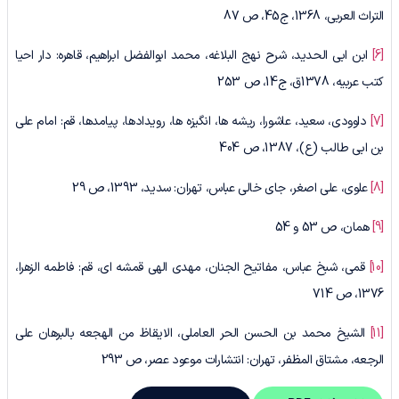
التراث العربی، 1368، ج45، ص 87
[6]
ابن ابی الحدید، شرح نهج البلاغه، محمد ابوالفضل ابراهیم، قاهره: دار احیا
کتب عربیه، 1378ق، ج14، ص 253
[7]
داوودی، سعید، عاشورا، ریشه ها، انگیزه ها، رویدادها، پیامدها، قم: امام علی
بن ابی طالب (ع)، 1387، ص 404
[8]
علوی، علی اصغر، جای خالی عباس، تهران: سدید، 1393، ص 29
[9]
همان، ص 53 و 54
[10]
قمی، شبخ عباس، مفاتیح الجنان، مهدی الهی قمشه ای، قم: فاطمه الزهرا،
1376، ص 714
[11]
الشیخ محمد بن الحسن الحر العاملی، الایقاظ من الهجعه بالبرهان على
الرجعه، مشتاق المظفر، تهران: انتشارات موعود عصر، ص 293