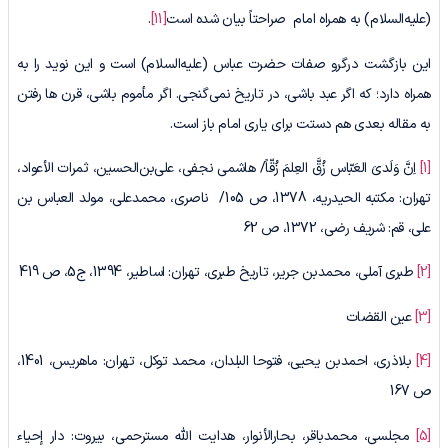
(علیه‌السلام) به همراه امام صراحتاً بیان شده است
[11]
.
این بازگشت درگرو صفات حضرت عباس (علیه‌السلام) است و این نوید را به
همراه دارد؛ که اگر عبد باشی، در تاریخ نمی‌گنجی. اگر مأموم باشی، قرن ها رفتن
به مقاله بعدی هم دستت برای یاری امام باز است.
[1]
اِنَّ وَلَدیَ العَبّاس زُقَّ العِلمَ زُقّاً/ هاشمی نجفی، علی‌بن‌الحسین، ثمرات الأعواد،
تهران: مکتبه الحیدریه، 1378، ص 105/ ناصری، محمدعلی، مولد العباس بن
علی، قم: شریف رضی، 1372، ص 62
[2]
طبری آملی، محمدبن جریر، تاریخ طبری، تهران: اساطیر، 1394، ج5، ص 419
[3]
عین القضات
[4]
بلاذری، احمدبن یحیی، فتوحا البلدان، محمد توکل، تهران: ماهریس، 1401،
ص 167
[5]
مجلسی، محمدباقر، بحارالأنوار، هدایت الله مسترحمی، بیروت: دار إحیاء