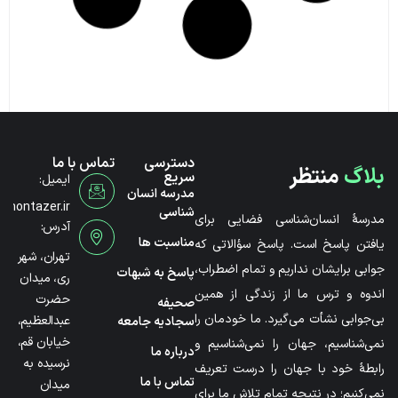
دسترسی
تماس با ما
بلاگ
منتظر
سریع
ایمیل:
مدرسه انسان
@montazer.ir
شناسی
مدرسۀ انسان‌شناسی فضایی برای
آدرس:
مناسبت ها
یافتن پاسخ است. پاسخ سؤالاتی که
تهران، شهر
جوابی برایشان نداریم و تمام اضطراب،
پاسخ به شبهات
ری، میدان
اندوه و ترس ما از زندگی از همین
حضرت
صحیفه
بی‌جوابی نشأت می‌گیرد. ما خودمان را
عبدالعظیم،
سجادیه جامعه
خیابان قم،
نمی‌شناسیم، جهان را نمی‌شناسیم و
درباره ما
نرسیده به
رابطۀ خود با جهان را درست تعریف
تماس با ما
میدان
نمی‌کنیم؛ در نتیجه تمام تلاش ما برای