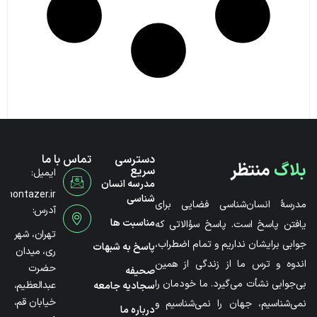
دسترسی
تماس با ما
بلاگ
منتظر
سریع
ایمیل:
مدرسه انسان
@montazer.ir
شناسی
مدرسۀ انسان‌شناسی فضایی برای
آدرس:
مناسبت ها
یافتن پاسخ است. پاسخ سؤالاتی که
تهران، شهر
جوابی برایشان نداریم و تمام اضطراب،
پاسخ به شبهات
ری، میدان
اندوه و ترس ما از زندگی از همین
حضرت
صحیفه
بی‌جوابی نشأت می‌گیرد. ما خودمان را
عبدالعظیم،
سجادیه جامعه
خیابان قم،
نمی‌شناسیم، جهان را نمی‌شناسیم و
درباره ما