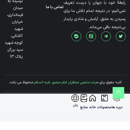
نرسیده به
رابطۀ خود با جهان را درست تعریف
تماس با ما
میدان
نمی‌کنیم؛ در نتیجه تمام تلاش ما برای
فرمانداری،
رسیدن به عشق، آرامش و شادی پایدار
خیابان
بی‌نتیجه باقی می‌ماند.
شهید
کاشانی،
کوچه شهید
سید برزگر،
پلاک 13
کلیه حقوق برای
هیئت مذهبی منتظران امام منصور علیه السلام
محفوظ می باشد.
زبان
دوره ها
محصولات
خانه
منابع