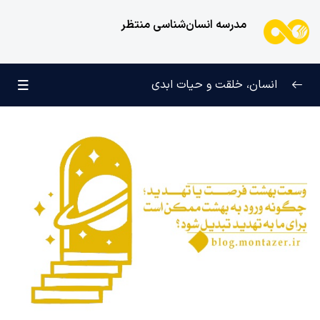
مدرسه انسان‌شناسی منتظر
انسان، خلقت و حیات ابدی
انسان و تجلیات هستی
0/6
علامت رشد در مسیر حق
0/5
چرا آفریده شده‌ایم؟
0/4
راز شادی و آرامش پایدار
0/13
خانواده آسمانی انسان
0/13
مهندسی نفس و تربیت روح
0/11