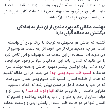
بهره مندی از آن نیاز به آمادگی و ظرفیت بالاتری در قیاس با دنیا
دیدار جهان غیب
0/9
دارد. بنابراین، بزرگی وسعت بهشت می تواند مانند کلان شهرها در
عین نعمت بودن، تهدیدی بزرگ باشد.
بهشت مکانی که بهره مندی از آن نیاز به آمادگی
برگشتن به مقاله قبلی دارد
گفتیم که چالش هر محیطی به کوچک یا بزرگ بودن آن وابسته
است. هر چه محیط بزرگ تر می شود؛ اگر چه نعمت ها وسیع تر
می شوند اما استفاده از این نعمت ها، تجهیزات و ابزار کامل تری
را می طلبد که انسان باید این آمادگی را قبلاً در وجود خود ایجاد
کرده باشد. برای توضیح بیشتر مفهوم چالش وسعت بهشت سری
به مقاله
کسب قلب سلیم یعنی چه؟
می زنیم. در این مقاله گفتیم
که هدف از خلقت انسان، کسب قلب سلیم یعنی همان قلبی ست
که در دنیا به سمت کامل تر شدن پیش رفته که تمام دستاورد
دنیایی ماست. از طرفی در مقاله
انواع تولد کدامند؟
به شش نوع
تولد انسان از رحم به دنیا و از دنیا به آخرت پرداخته و گفتیم که
انسان تنها در دو حالت قادر است از آرامش ابدی و وسعت نعمات