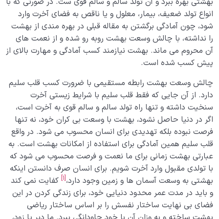
بهشتی بهره ببرد و آن تولد سالم و سالم قوی ست. در صورتی که با
انواع تولد ضعیف، بیمار، معلول و یا ناقص به فضای آخرت وارد
شود، چون آمادگی برگشتن به مقاله قبلی در بهره مندی از بهشت
را نداشته، با چالش وسعت بهشت روبه رو شده و از نعمت های
آن محروم می ماند. بهشت نیازمند کسب آمادگی و مهارت بالای از
پیش کسب شده است.
چالش وسعت بهشت رابطه مستقیمی با ضرورت کسب قلب سلیم
دارد. از آن جایی که فقط قلب سلیم با شرایط زیستی آخرت
سنخیت داشته و تنها راه تولد سالم و سالم قوی به آخرت است،
اگر در دنیا حاصل نشود، بهشت با وسعت بی کران خود، نه تنها
فرصت نبوده بلکه تهدیدی برای انسان محسوب می شود. در واقع
قلب سلیم همین آمادگی برای استفاده از امکانات بهشت است. به
عبارتی بهشت زمانی برای ما نعمت و فرصت محسوب می شود که
با تولدی مقبول وارد آخرت شویم. برای انسان صرف دانستن اینکه
[1]
بهشتی به وسعت آسمان ها و زمین وجود دارد،
کفایت نمی کند
و باید در مدت عمر محدود دنیایی خود، برای زندگی کردن در این
فضای بی نهایت ساختار نفسش را بر اساس ساختار ریاضی
بهشت ساخته و به وزان آن با خود جاودانگی ببرد. ما دیر یا زود،