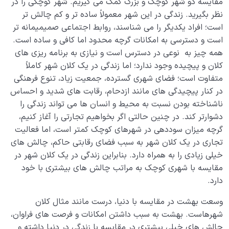
مقایسه دو شهر کوچک و بزرگ کمک می گیریم. شهر کوچکی را در
چرا انسان در گرو اعمالش است؛ عمل چگونه بهشت و جهنم
نظر بگیرید. زندگی در این شهر معمولاً ساده تر و کم چالش تر
را می سازد؟
است؛ افراد یکدیگر را می شناسند، روابط اجتماعی صمیمیمانه تر
است و دسترسی به امکانات گرچه محدود اما کافی و ساده است.
گرفتاری در جهنم نفس چیست؟ راه تشخیص و عبور از آن
چگونه است؟
همه چیز به نوعی در دسترس است و نیازی به برنامه ریزی های
کلان و پیچیده وجود ندارد؛ اما زندگی در یک کلان شهر کاملاً
تقسیم بندی انواع جهنم بر چه مبنایی است و چگونه زندگی
متفاوت است؛ فضای شهری گسترده، جمعیت زیاد، تنوع فرهنگی
ما را تحت تاثیر قرار می دهد؟
در کنار پیچیدگی های مانند ازدحام، رقابت های شدید و احساس
ناشناخته بودن نسبت به محیط و انسان ها می تواند زندگی را
بهشت و جهنم ارزان؛ چگونه با انتخاب‌های روزمره، سعادت
دشوارتر کند. در چنین حالتی اگر بخواهیم تجارتی را آغاز کنیم،
و رنج ابدی خود را شکل میدهیم؟
گرچه میزان سوددهی در شهرهای کوچک کمتر است، اما فعالیت
بهشت و جهنم در زندگی روزمره؛ هر انتخاب ما یک قدم در
تجاری در یک کلان شهر به سبب فضای رقابتی حاکم، چالش های
مسیر ساختن سرنوشت ابدی
خیلی زیادی را به همراه دارد. بنابراین زندگی در یک کلان شهر در
مقایسه با شهری کوچک به مراتب چالش های بیشتری با خود
نگاه ابدی و آمادگی برای آخرت
0/14
دارد.
از خیال تا سلامت قلب
وسعت بهشت در مقایسه با دنیا، درست مانند مثال کلان
0/31
شهرهاست. بهشت به سبب داشتن امکانات و فرصت های فراوان،
انسان در مرکز آفرینش
0/9
چالش های خیلی بیشتری در مقایسه با زندگی در دنیا داشته و