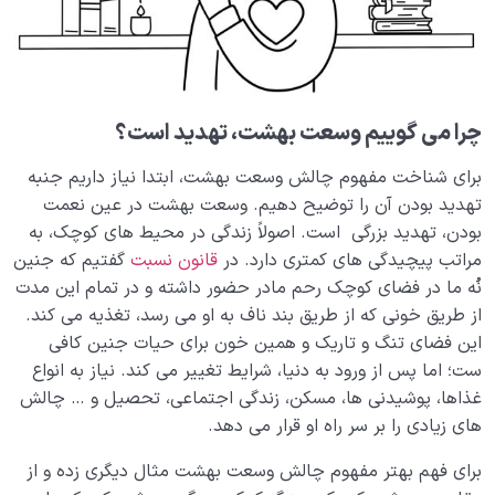
ارتباط قلب سلیم و بهشت چیست؟ چرا سلامت قلب کلید
ورود به بهشت است؟
تخیل بهشت؛ چگونه یک تمرین ساده می تواند زندگی ما را
دگرگون کند؟
چرا می گوییم وسعت بهشت، تهدید است؟
بررسی 7 نشانه از نشانه های فسق و راه هایی برای رهایی از
برای شناخت مفهوم چالش وسعت بهشت، ابتدا نیاز داریم جنبه
آن
تهدید بودن آن را توضیح دهیم. وسعت بهشت در عین نعمت
تظاهر به دینداری یا دینداری اصیل؛ تحلیلی بر تفاوت میان
بودن، تهدید بزرگی است. اصولاً زندگی در محیط های کوچک، به
باطن و ظاهر دینداری
مراتب پیچیدگی های کمتری دارد. در
قانون نسبت
گفتیم که جنین
نُه ما در فضای کوچک رحم مادر حضور داشته و در تمام این مدت
جهنم کجاست، دلیل گرفتار شدن در جهنم بیمارستان آخرت
از طریق خونی که از طریق بند ناف به او می رسد، تغذیه می کند.
چیست؟
این فضای تنگ و تاریک و همین خون برای حیات جنین کافی
ست؛ اما پس از ورود به دنیا، شرایط تغییر می کند. نیاز به انواع
جهنم چیست؟ عدم سازگاری ما با بهشت چگونه جهنم را
می‌سازد؟
غذاها، پوشیدنی ها، مسکن، زندگی اجتماعی، تحصیل و … چالش
های زیادی را بر سر راه او قرار می دهد.
اصالت بهشت چه نقشی در فهم ماهیت و جایگاه جهنم
دارد؟
برای فهم بهتر مفهوم چالش وسعت بهشت مثال دیگری زده و از