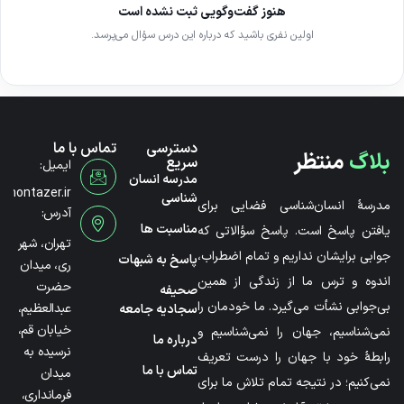
هنوز گفت‌وگویی ثبت نشده است
اولین نفری باشید که درباره این درس سؤال می‌پرسد.
دسترسی
تماس با ما
بلاگ
منتظر
سریع
ایمیل:
مدرسه انسان
@montazer.ir
شناسی
مدرسۀ انسان‌شناسی فضایی برای
آدرس:
مناسبت ها
یافتن پاسخ است. پاسخ سؤالاتی که
تهران، شهر
جوابی برایشان نداریم و تمام اضطراب،
پاسخ به شبهات
ری، میدان
اندوه و ترس ما از زندگی از همین
حضرت
صحیفه
بی‌جوابی نشأت می‌گیرد. ما خودمان را
عبدالعظیم،
سجادیه جامعه
خیابان قم،
نمی‌شناسیم، جهان را نمی‌شناسیم و
درباره ما
نرسیده به
رابطۀ خود با جهان را درست تعریف
تماس با ما
میدان
نمی‌کنیم؛ در نتیجه تمام تلاش ما برای
فرمانداری،