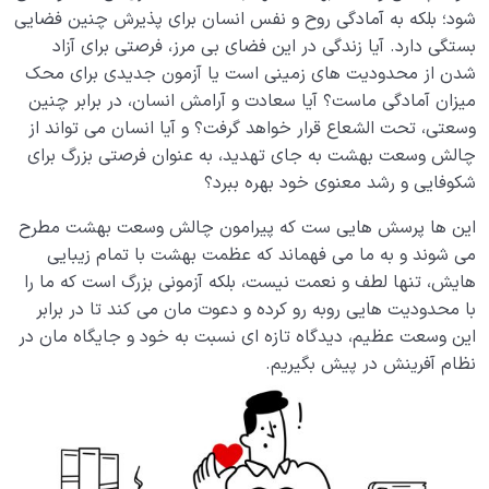
آیا توصیف بهشت امکان‌پذیر است؟ چرا خدا نهر عسل و
شود؛ بلکه به آمادگی روح و نفس انسان برای پذیرش چنین فضایی
جوی شراب را مثال زده؟
بستگی دارد. آیا زندگی در این فضای بی مرز، فرصتی برای آزاد
شدن از محدودیت های زمینی است یا آزمون جدیدی برای محک
بررسی قدمت بهشت از منظر عقل و ایمان؛ آیا بهشت پیش
میزان آمادگی ماست؟ آیا سعادت و آرامش انسان، در برابر چنین
از دنیا وجود داشته است؟
وسعتی، تحت الشعاع قرار خواهد گرفت؟ و آیا انسان می تواند از
چالش وسعت بهشت به جای تهدید، به عنوان فرصتی بزرگ برای
درهای بهشت چند تاست و هر یک مخصوص ورود چه
کسانی است؟
شکوفایی و رشد معنوی خود بهره ببرد؟
این ها پرسش هایی ست که پیرامون چالش وسعت بهشت مطرح
وسعت بهشت فرصت یا تهدید؛ چگونه ورود به بهشت
ممکن است برای ما به تهدید تبدیل شود؟
می شوند و به ما می فهماند که عظمت بهشت با تمام زیبایی
هایش، تنها لطف و نعمت نیست، بلکه آزمونی بزرگ است که ما را
بهشت تجلی بینهایت؛ رابطه بهشت با بینهایت طلبی انسان
با محدودیت هایی روبه رو کرده و دعوت مان می کند تا در برابر
چیست؟
این وسعت عظیم، دیدگاه تازه ای نسبت به خود و جایگاه مان در
نظام آفرینش در پیش بگیریم.
چرا شناختن ویژگی های بهشت برای انسانی که در مسیر
سلوک انسانی قرار دارد مهم است؟
آیا شوق بهشت در قلب شما جای گرفته است؛ چرا کسب این
شوق اهمیت دارد؟