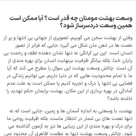
بلوغ کودک عزیز روان
0/8
قضا و قدر و اختیار
0/13
وسعت بهشت مومنان چه قدر است؟ آیا ممکن است
همین وسعت دردسرساز شود؟
ابتلاء و امتحان در زندگی
0/26
وقتی از بهشت سخن می گوییم، تصویری از جهانی بی انتها و پر از
شیطان دشمن آشکار
نعمت ها در ذهن مان شکل می گیرد؛ جایی که فراتر از تصور
0/14
انسان است. این بی کرانگی نه تنها نشان دهنده لطف و رحمت بی
بیماری‌های پنهان روح
0/15
پایان خدا، بلکه بیانگر ظرفیت بینهایت انسان برای بهره مندی از
آن است. چالش وسعت بهشت این سوال را مطرح می کند که آیا
شناخت بهشت و جهنم
0/22
ما با تمام محدودیت هایی که در دنیا داریم، می توانیم زندگی در
فضایی بی انتها را درک و تجربه کنیم یا ممکن است به علت عدم
مفهوم قرار مکین یا جایگاه امن چیست و چه اثری بر زندگی
آمادگی در بهره برداری از این مکان، بهشت برایمان حکم تهدید را
مادی و معنوی انسان دارد؟
داشته باشد؟
نگاهی به پاداش مومنین؛ آیا بهشت نهایت پاداش ماست؟
بهشت، با وسعتی به اندازه آسمان ها و زمین، جایی است که نه
تنها نعمت های بی شمار در انتظار ماست، بلکه ظرفیت روحی ما
بهشت ظهور نفس، آیا ما به مکانی جز ساخته های خود
برای درک و بهره مندی از این زیبایی ها نیز به آزمون گذاشته می
وارد می شویم؟
شود. چالش وسعت بهشت تنها به عظمت ظاهری آن محدود نمی