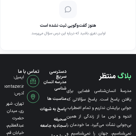
هنوز گفت‌وگویی ثبت نشده است
اولین نفری باشید که درباره این درس سؤال می‌پرسد.
دسترسی
تماس با ما
بلاگ
منتظر
سریع
ایمیل:
مدرسه انسان
@montazer.ir
شناسی
مدرسۀ انسان‌شناسی فضایی برای
آدرس:
مناسبت ها
یافتن پاسخ است. پاسخ سؤالاتی که
تهران، شهر
جوابی برایشان نداریم و تمام اضطراب،
پاسخ به شبهات
ری، میدان
اندوه و ترس ما از زندگی از همین
حضرت
صحیفه
بی‌جوابی نشأت می‌گیرد. ما خودمان را
عبدالعظیم،
سجادیه جامعه
خیابان قم،
نمی‌شناسیم، جهان را نمی‌شناسیم و