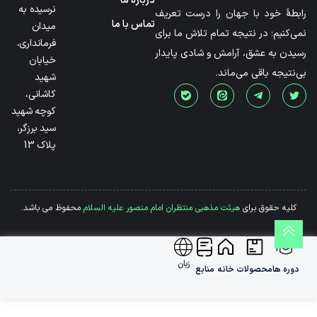
درباره ما
نرسیده به
رابطۀ خود با جهان را درست تعریف
تماس با ما
میدان
نمی‌کنیم؛ در نتیجه تمام تلاش ما برای
فرمانداری،
رسیدن به عشق، آرامش و شادی پایدار
خیابان
بی‌نتیجه باقی می‌ماند.
شهید
کاشانی،
کوچه شهید
سید برزگر،
پلاک 13
کلیه حقوق برای
هیئت مذهبی منتظران امام منصور علیه السلام
محفوظ می باشد.
زبان
دوره ها
محصولات
خانه
منابع