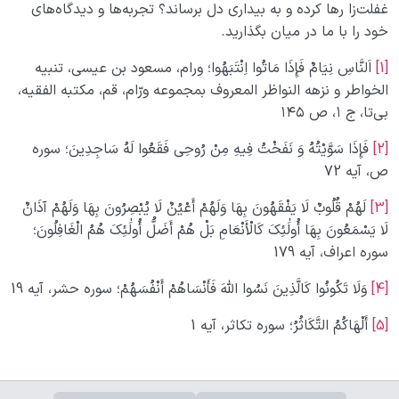
غفلت‌زا رها کرده و به بیداری دل برساند؟ تجربه‌ها و دیدگاه‌های
خود را با ما در میان بگذارید.
[1]
اَلنَّاسِ نِیَامٌ فَإِذَا مَاتُوا اِنْتَبَهُوا؛ ورام، مسعود بن عیسی، تنبیه
الخواطر و نزهه النواظر المعروف بمجموعه ورّام، قم، مکتبه الفقیه،
بی‌تا، ج ۱، ص ۱۴۵
[2]
فَإِذَا سَوَّیْتُهُ وَ نَفَخْتُ فِیهِ مِنْ رُوحِی فَقَعُوا لَهُ سَاجِدِینَ؛ سوره
ص، آیه 72
[3]
لَهُمْ قُلُوبٌ لَا یَفْقَهُونَ بِهَا وَلَهُمْ أَعْیُنٌ لَا یُبْصِرُونَ بِهَا وَلَهُمْ آذَانٌ
لَا یَسْمَعُونَ بِهَا أُولَٰئِکَ کَالْأَنْعَامِ بَلْ هُمْ أَضَلُّ أُولَٰئِکَ هُمُ الْغَافِلُونَ؛
سوره اعراف، آیه 179
[4]
وَلَا تَکُونُوا کَالَّذِینَ نَسُوا اللَّهَ فَأَنْسَاهُمْ أَنْفُسَهُمْ؛ سوره حشر، آیه 19
[5]
أَلْهَاکُمُ التَّکَاثُرُ؛ سوره تکاثر، آیه 1