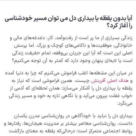
نشانه های بیداری معنوی و تفاوت آن با معنویت مدرن در
سه ساحت شناخت، احساس و رفتار
آیا بدون یقظه یا بیداری دل می توان مسیر خودشناسی
آیا مرگ ترسناک است؟ چه ریشه و دلایلی برای ترس از مرگ
را آغاز کرد؟
در نگاه مادی و فطری وجود دارد؟
زندگی بسیاری از ما پر است از رفت‌وآمد، کار، دغدغه‌های مالی و
محبت و توبه چه نسبتی با هم دارند؛ چگونه محبت الهی
خانوادگی، موفقیت‌ها و ناکامی‌های کوچک و بزرگ. اما پرسش
مسیر توبه را هموار می کند؟
اصلی این است که آیا این جریان بی‌وقفه، تمام حقیقت زندگی
است یا لایه‌ای پنهان وجود دارد که کمتر به آن توجه می‌کنیم؟
بررسی سلامت قلب از منظر ارتباط آن با خواسته ها و
آرزوهای انسانی
در میان این مشغله‌ها اغلب فراموش می‌کنیم که چرا به دنیا آمده
و
هدف اصلی آفرینش
چیست. همین فراموشی است که نیاز به
امر به معروف و نهی از منکر؛ چرا خطا در تشخیص معروف و
یقظه یا بیداری دل را آشکار می‌سازد؛ همان لحظه‌ای که آدمی از
منکر، ریشه بحران های دینی است؟
خواب غفلت بیرون می‌آید و با نگاهی تازه به خود و مسیر زندگی
چگونه بپذیریم دین برای همه است، در حالی که به ظاهر
می‌نگرد.
محدود به زمان و قومیتی خاص است؟
بیداری دل را نباید با خودآگاهی در روان‌شناسی مدرن یکسان
بررسی 10 نشانه حقیقی و ملموس از آثار بیداری درونی
دانست. روان‌شناسی معاصر بیشتر بر مدیریت هیجان‌ها، رفتارها و
روابط اجتماعی متمرکز است؛ در‌حالی‌که یقظه به معنای بازگشت