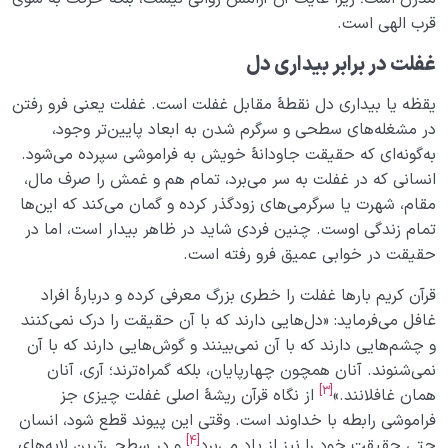
قرب الهی است.
غفلت در برابر بیداری دل
یقظه یا بیداری دل نقطۀ مقابل غفلت است. غفلت یعنی فرو رفتن
در مشغله‌های سطحی و سرگرم شدن به ابعاد پایین‌تر وجود،
به‌گونه‌ای که حقیقت جاودانۀ خویش به فراموشی سپرده می‌شود.
انسانی که در غفلت به سر می‌برد، تمام هم و غمش را صرف مال،
مقام، شهرت یا سرگرمی‌های زودگذر کرده و گمان می‌کند که این‌ها
تمام زندگی اوست. چنین فردی شاید در ظاهر بیدار است، اما در
حقیقت در خوابی عمیق فرو رفته است.
قرآن کریم بارها غفلت را خطری بزرگ معرفی کرده و دربارۀ افراد
غافل می‌فرماید: «دل‌هایی دارند که با آن حقیقت را درک نمی‌کنند
و چشم‌هایی دارند که با آن نمی‌بینند و گوش‌هایی دارند که با آن
نمی‌شنوند. آنان همچون چهارپایان، بلکه گمراه‌ترند؛ آری، آنان
[3]
همان غافلانند.»
از نگاه قرآن ریشۀ اصلی غفلت چیزی جز
فراموشی رابطه با خداوند است. وقتی این پیوند قطع شود، انسان
[4]
حتی حقیقت خود را نیز از یاد می‌برد
و در سطحی‌ترین لایه‌های