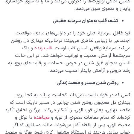
همین آگاهی اولویت‌ها را دگرگون می‌کند و ما را به سوی خودسازی
پایدار و معنوی سوق می‌دهد.
کشف قلب به‌عنوان سرمایه حقیقی
فرد غافل سرمایۀ اصلی خود را در دارایی‌های مادی، موقعیت
اجتماعی یا زیبایی ظاهری می‌بیند؛ در‌حالی‌که بیداری دل روشن
می‌کند سرمایۀ واقعی انسان قلب اوست.
قلب زنده
و پاک
سرچشمۀ آرامش، محبت و نورانیت خواهد شد. در این حالت
انسان به‌جای غرق شدن در حرص، حسادت و رقابت‌های پوچ، به
رشد درونی و آرامش پایدار اهمیت می‌دهد.
روشن شدن مسیر و مقصد زندگی
کسی که در خواب است، نمی‌‌داند کجاست و باید به کجا برود.
بیداری دل همچون روشن شدن چراغی در مسیر تاریک است که
مقصد نهایی، یعنی قرب الهی، را آشکار می‌کند. بزرگان اخلاق تأکید
کرده‌اند که تمام مقامات معنوی، از توبه و
مجاهده
تا توکل و
محبت الهی، پس از یقظه آغاز می‌شوند. مانند مسافری که اگر
خواب بماند، هرچند در ایستگاه مشغول کاری شود، هرگز به مقصد