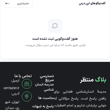
گفت‌وگوهای این درس
هنوز گفت‌وگویی ثبت نشده است
اولین نفری باشید که درباره این درس سؤال می‌پرسد.
دسترسی
تماس با ما
بلاگ
منتظر
سریع
ایمیل:
مدرسه انسان
@montazer.ir
شناسی
مدرسۀ انسان‌شناسی فضایی برای
آدرس:
مناسبت ها
یافتن پاسخ است. پاسخ سؤالاتی که
تهران، شهر
جوابی برایشان نداریم و تمام اضطراب،
پاسخ به شبهات
ری، میدان