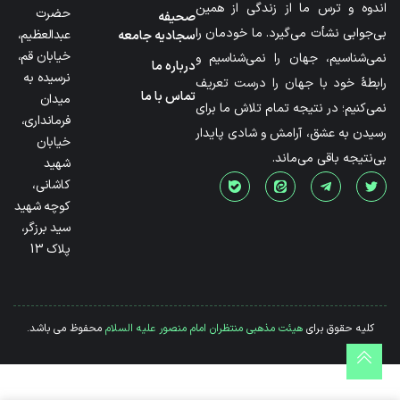
اندوه و ترس ما از زندگی از همین
حضرت
صحیفه
بی‌جوابی نشأت می‌گیرد. ما خودمان را
عبدالعظیم،
سجادیه جامعه
خیابان قم،
نمی‌شناسیم، جهان را نمی‌شناسیم و
درباره ما
نرسیده به
رابطۀ خود با جهان را درست تعریف
تماس با ما
میدان
نمی‌کنیم؛ در نتیجه تمام تلاش ما برای
فرمانداری،
رسیدن به عشق، آرامش و شادی پایدار
خیابان
بی‌نتیجه باقی می‌ماند.
شهید
کاشانی،
کوچه شهید
سید برزگر،
پلاک 13
کلیه حقوق برای
هیئت مذهبی منتظران امام منصور علیه السلام
محفوظ می باشد.