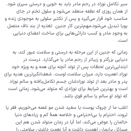
سیر تکامل نوزاد در رحم مادر باید به خوبی و درستی سپری شود.
انواع تولد سالم کدامند؟ برای داشتن تولد سالم چه باید
از همان روزی که نطفه‌‌ منعقد می‌شود و سلول تخم در جای
کرد؟
مناسب خود قرار می‌گیرد و پس از تکثیر سلولی به موجودی زنده و
پویا تبدیل می‌شود،مهم‌ترین کار جنین تغذیه از بند ناف متصل
آیا دنیا بدون آخرت می‌تواند وجود داشته باشد؟
به وجود مادر و کسب دارائی‌هایی برای ساخت اعضای دنیایی
است.
مهمترین عوامل سعادت در آخرت؛ ساخت ابزار و اهمیت
ابزارسازی در دنیا
زمانی که جنین از این مرحله به درستی و سلامت عبور‌ ‌کند، به
دنیایی بزرگتر و زیباتر از رحم مادر پا می‌گذارد. درست در
کسب اسم چیست، آیا اسم‌ها ویژگی‌ها و دارایی‌های ما
هستند؟
ابتدایی‌ترین لحظات پس از تولد آنچه برای همه و به ویژه خود
نوزاد اهمیت دارد، میزان سلامت اوست. شعف‌انگیزترین هدیه برای
ویژگی های زندگی در آخرت چیست؟ چگونه می‌توانیم خود را
پدر و مادر بعد از تولد نوزادشان جسم تکامل‌یافته و سالم نوزاد
با آن تطبیق دهیم؟
است و بهترین شرایط برای نوزادی که متولد می‌شود، زمانی است
که تولد او سالم یا سالم قوی باشد.
آمادگی برای تولد آخرتی تحت تأثیر چه عواملی است؟
اغلب ما از چروک پوست یا سفید شدن مو غصه می‌خوریم، فقر یا
تجسم اعمال یعنی چه؟ اعمال ما چگونه بهشت و جهنم ما را
ثروت، احترام یا بی‌احترامی و خلاصه همۀ کم و زیادهای دنیا
می‌سازند؟
حالمان را عوض می‌کند، اما آیا در زمان متولد شدن هم این
نداشتن‌ها یا از دست دادن‌های ما | فقدان در دنیا ثروتی
مسائل برایمان اهمیت داشت و آیا نعمت داشتن سلامتی را