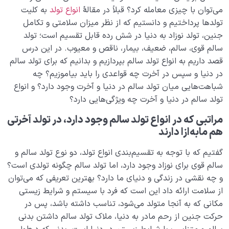
برای آخرت است
می‌توان با چیزی معامله کرد؟ قبلاً در مقالۀ
انواع تولد
به کلیت
تولدها پرداختیم و دانستیم که از نظر میزان سلامتی و تکامل
تناسخ چیست، آیا ارواح پس از مرگ به دنیا برمی‌ گردند؟
جنین، تولد نوزاد به دنیا در شش رده قابل تقسیم است؛ تولد
سالم قوی، سالم، ضعیف، بیمار، ناقص و معیوب. در این درس
دنیا؛ باشگاه انسان‌سازی
0/8
قصد داریم به انواع تولد سالم بپردازیم و بدانیم که برای تولد سالم
در دنیا و سپس در آخرت چه قواعدی را باید بیاموزیم؟ چه
چگونه انسان شویم؟
0/18
شباهت‌هایی میان تولد سالم در دنیا و آخرت وجود دارد؟ و انواع
تولد سالم در دنیا و آخرت چه ویژگی‌هایی دارد؟
مراتبی که در انواع تولد سالم وجود دارد، در تولد آخرتی
هم مابه‌ازا دارند
گفتیم که با توجه به تقسیم‌بندی انواع تولد، دو نوع تولد سالم و
سالم قوی برای نوزاد وجود دارد، اما تولد سالم چگونه تولدی است؟
و چه نقشی در زندگی و دنیای ما دارد؟ بهترین تعریفی که می‌توان
از سلامت ارائه داد این است که فرد با سیستم و شرایط زیستی
مکانی که به‌ آنجا متولد می‌شود، تناسب داشته باشد، پس در
حرکت جنین از رحم مادر به دنیا، ملاک تولد سالم داشتن بدنی