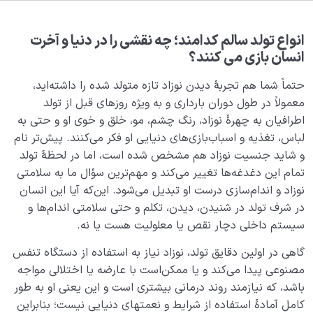
هدف خلقت و جایگاه انسان
0/7
نقش الگو در حیات انسان
0/18
انواع تولد سالم کدامند؛ چه نقشی را در دنیا و آخرت
انسان بازی می کنند؟
نسبت دنیا به آخرت
0/24
حتماً شما هم تجربۀ دیدن نوزاد تازه متولد شده را داشته‌‌‌‌‌‌‌اید،
سنّت‌های الهی
معمولاً در طول دوران بارداری و به ویژه روزهای قبل از تولد
0/20
اطرافیان به چهرۀ نوزاد، رنگ چشم، مو، خلق و خوی او و حتی به
مرگ یا تولد؟
0/13
لباس، تغذیه و اسباب‌بازی‌‌های دنیایی او فکر می‌کنند. پیش‌تر نام
و شاید جنسیت نوزاد هم مشخص شده است، اما در لحظۀ تولد
چرا تولد و انتقال به دنیا مهم است؟ آیا فقط یکبار متولد
تمام این دغدغه‌ها تغییر می‌کند و مهم‌ترین سؤال ما به سلامتی
می‌شویم؟
نوزاد و اندام‌سازی درست او تبدیل می‌شود. این‌که آیا این انسان
در شرف تولد در شنیدن، دیدن، تکلم و حتی سلامتی اندام‌ها و
آیا مرگ به معنی پایان است؟ بررسی رابطه مرگ با تولد از
سیستم داخلی دچار نقص یا معلولیت هست یا نه.
نگاهی دیگر
گاهی در اولین دقایق تولد، نوزاد نیاز به استفاده از دستگاه تنفس
وفات یعنی چه، ما وفات پیدا می‌کنیم یا می‌میریم؟
مصنوعی پیدا می‌کند و یا ممکن‌است با عارضه یا اختلالی مواجه
باشد، که نیازمند روند درمانی بیشتری است و این یعنی او به طور
انواع تولد کدامند؟ چه ملاکی برای تقسیم بندی تولدها
کامل آمادۀ استفاده از شرایط و نعمتهای دنیایی نیست؛ بنابراین
وجود دارد؟