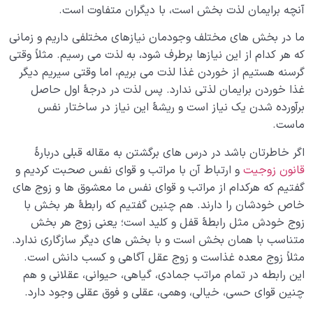
بالاترین لذت؛ معیاری که میزان سلامت قلب ما را مشخص
آنچه برایمان لذت بخش است، با دیگران متفاوت است.
می کند!
ما در بخش های مختلف وجودمان نیازهای مختلفی داریم و زمانی
موضوع تفکر در رسیدن یا نرسیدن ما به مقصد چه نقشی
که هر کدام از این نیازها برطرف شود، به لذت می رسیم. مثلاً وقتی
دارد؟
گرسنه هستیم از خوردن غذا لذت می بریم، اما وقتی سیریم دیگر
غذا خوردن برایمان لذتی ندارد. پس لذت در درجۀ اول حاصل
تفکر مثبت و سازنده چه تفکری است و چه آثاری دارد؟
برآورده شدن یک نیاز است و ریشۀ این نیاز در ساختار نفس
ماست.
مهم‌ترین اصول و قواعد تفکر چیست، چگونه فکر کنیم؟
اگر خاطرتان باشد در درس های برگشتن به مقاله قبلی دربارۀ
آیا انسان اشرف مخلوقات است، چه عاملی انسان را متفاوت
قانون زوجیت
و ارتباط آن با مراتب و قوای نفس صحبت کردیم و
می‌ کند؟
گفتیم که هرکدام از مراتب و قوای نفس ما معشوق ها و زوج های
خاص خودشان را دارند. هم چنین گفتیم که رابطۀ هر بخش با
هدف خلقت و جایگاه انسان
0/7
زوج خودش مثل رابطۀ قفل و کلید است؛ یعنی زوج هر بخش
نقش الگو در حیات انسان
متناسب با همان بخش است و با بخش های دیگر سازگاری ندارد.
0/18
مثلاً زوج معده غذاست و زوج عقل آگاهی و کسب دانش است.
نسبت دنیا به آخرت
0/24
این رابطه در تمام مراتب جمادی، گیاهی، حیوانی، عقلانی و هم
چنین قوای حسی، خیالی، وهمی، عقلی و فوق عقلی وجود دارد.
سنّت‌های الهی
0/20