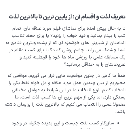
مصداق بی نهایت کیست؟ آیا پاسخی برای میل بی نهایت
طلبی انسان وجود دارد؟
تعریف لذت و اقسام آن؛ از پایین‌ ترین تا بالاترین لذت
معشوق حقیقی انسان کیست و معنای اله در لا اله الا الله
چیست؟
تا به حال پیش آمده برای تماشای فیلم مورد علاقه تان، تمام
شب را بیدار بمانید و قید خواب را بزنید؟ یا برای حفظ تناسب
معنای حب چیست و محبوب حقیقی ما به عنوان یک انسان
اندامتان از شیرینی های خوشمزه ای که از پشت ویترین قنادی به
کیست؟
شما چشمک می زنند، چشم پوشی کنید؟ یا برای کسب مقام در
یک مسابقه علمی یا ورزشی ماه ها خود را قرنطینه کنید و
اولویت های ما چیست؟ شکل گیری نظام محبتی ما چگونه
تفریحاتتان را به حداقل برسانید؟
اتفاق می افتد؟
همۀ ما گاهی در چنین موقعیت هایی قرار می گیریم، مواقعی که
ویژگی های نظام محبتی سالم چیست؟ اولویت‌ اول خود را
مجبوریم از بین چندین عمل مورد علاقه و دل خواه فقط یکی را
چگونه انتخاب کنیم؟
انتخاب کنیم. نوع انتخاب ما در این شرایط به عوامل مختلفی
عشق حقیقی چیست، انسان عاشق کیست و معشوق انسان
بستگی دارد، اما یکی از مهم ترین آن ها کسب لذت است، ما
چه کسی است؟
معمولاً عملی را انتخاب می کنیم که بالاترین لذت را برایمان داشته
باشد.
فرماندهی وجود انسان در اختیار کدام بخش قرار دارد؟
سازوکار کسب لذت چیست و این پدیده چگونه در وجود
خودفراموشی چیست، ریشه‌ها، پیشگیری و درمان آن چگونه