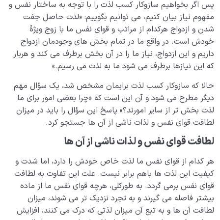
پس اگر بخواهیم سازوکار کسب لذت را با توجه به ساختار نفس و
مفهوم نیاز بیان کنیم، می توانیم بگوییم: «لذت حاصل جفت
مرگ یا تولد؟
0/13
شدن و ازدواج هرکدام از مراتب و قوای نفس ما با زوج ویژۀ
دنیا؛ باشگاه انسان‌سازی
خودش است. در واقع ما در تمام بخش های وجودمان ازدواج
0/8
داریم و این ازدواج، نیاز ما را در آن بخش برطرف می کند و هربار
چگونه انسان شویم؟
0/18
که این نیازها برطرف می شود ما به لذت می رسیم.»
حالا که سازوکار کسب لذت برایمان مشخص شد، یک سؤال مهم
دیگر مطرح می شود و آن این است که «چرا بعضی امور برای ما
لذت بخش تر از سایر امورند؟» پاسخ این سؤال را باید در میزان
لطافت قوای نفس و لذات ناشی از آن ها جستجو کرد.
لطافت قوای نفس و لذات ناشی از آن‌ ها
هر کدام از قوای نفس ما لذت خاص خودش را دارد، اما شدت و
کیفیت این لذت ها باهم برابر نیست. علت این تفاوت به لطافت
قوای نفس برمی گردد. به طورکلی، هرچه قوای نفس ما از ماده
بیشتر فاصله می گیرند و به تجرد نزدیک تر می شوند، میزان
لطافت آن ها و به تبع آن میزان لذتی که درک می کنند، افزایش