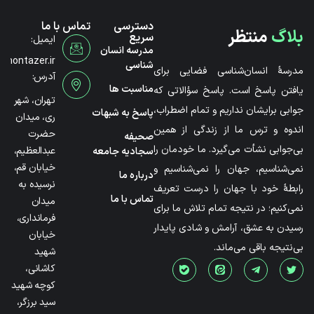
دسترسی
تماس با ما
بلاگ
منتظر
سریع
ایمیل:
مدرسه انسان
@montazer.ir
شناسی
مدرسۀ انسان‌شناسی فضایی برای
آدرس:
مناسبت ها
یافتن پاسخ است. پاسخ سؤالاتی که
تهران، شهر
جوابی برایشان نداریم و تمام اضطراب،
پاسخ به شبهات
ری، میدان
اندوه و ترس ما از زندگی از همین
حضرت
صحیفه
بی‌جوابی نشأت می‌گیرد. ما خودمان را
عبدالعظیم،
سجادیه جامعه
خیابان قم،
نمی‌شناسیم، جهان را نمی‌شناسیم و
درباره ما
نرسیده به
رابطۀ خود با جهان را درست تعریف
تماس با ما
میدان
نمی‌کنیم؛ در نتیجه تمام تلاش ما برای
فرمانداری،
رسیدن به عشق، آرامش و شادی پایدار
خیابان
بی‌نتیجه باقی می‌ماند.
شهید
کاشانی،
کوچه شهید
سید برزگر،