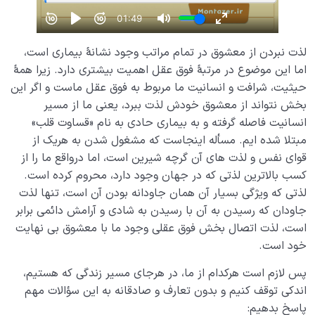
لذت نبردن از معشوق در تمام مراتب وجود نشانۀ بیماری است،
اما این موضوع در مرتبۀ فوق عقل اهمیت بیشتری دارد. زیرا همۀ
حیثیت، شرافت و انسانیت ما مربوط به فوق عقل ماست و اگر این
بخش نتواند از معشوق خودش لذت ببرد، یعنی ما از مسیر
انسانیت فاصله گرفته و به بیماری حادی به نام «قساوت قلب»
مبتلا شده ایم. مسأله اینجاست که مشغول شدن به هریک از
قوای نفس و لذت های آن گرچه شیرین است، اما درواقع ما را از
کسب بالاترین لذتی که در جهان وجود دارد، محروم کرده است.
لذتی که ویژگی بسیار آن همان جاودانه بودن آن است، تنها لذت
جاودان که رسیدن به آن با رسیدن به شادی و آرامش دائمی برابر
است، لذت اتصال بخش فوق عقلی وجود ما با معشوق بی نهایت
خود است.
پس لازم است هرکدام از ما، در هرجای مسیر زندگی که هستیم،
اندکی توقف کنیم و بدون تعارف و صادقانه به این سؤالات مهم
پاسخ بدهیم: