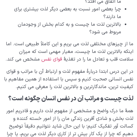
ما اتفاق می افتد؟
است؟
چرا بعضی امور نسبت به بعضی دیگر لذت بیشتری برای
ما دارند؟
تفاوت غریزه و فطرت چیست، آیا انسان هم غریزه دارد؟
بالاترین لذت ما چیست و به کدام بخش از وجودمان
آیا علتی برای تفاوت انسان با سایر موجودات وجود دارد؟
مربوط می شود؟
معصومیت یعنی چه؟ چه دلیلی برای عصمت فرشتگان
ما از چیزهای مختلفی لذت می بریم و این کاملاً طبیعی است. اما
وجود دارد؟
اینکه بالاترین لذت ما چیست، معیار مهمی است که میزان
سلامت قلب و تعادل ما را در تغذیۀ
قوای نفس
مشخص می کند.
اشتراک انسان با سایر موجودات|عاملی برای درک بهتر از
ساختار نفس انسان
در این درس ابتدا دربارۀ مفهوم لذت و ارتباط آن با مراتب و قوای
نفس انسانی صحبت کنیم و سپس با استفاده از همین مفاهیم با
حضور و فعالیت فوق عقل به کارهای دنیایی ما قیمت
کیفیت ترین، ماندگارترین و بالاترین لذت را معرفی می کنیم.
انسانی می‌ دهد
لذت چیست و مراتب آن در نفس انسان چگونه است؟
جسم مرکب روح است یعنی چه، جسم و روح چه رابطه‌ ای
باهم دارند؟
همۀ ما درک واضح و مشخصی از مفهوم لذت داریم و قادریم امور
لذت بخش و شادی آفرین زندگی مان را از امور خسته کننده و
چرا قرآن تنها اله انسان را الله می داند، آن هم وقتی که هر
کسالت آور تفکیک کنیم؛ با این حال شاید نتوانیم دقیقاً توضیح
بخش وجود ما معشوقی دارد؟
دهیم که چرا از یک کار بیش تر از کاری دیگر لذت می بریم، یا چرا