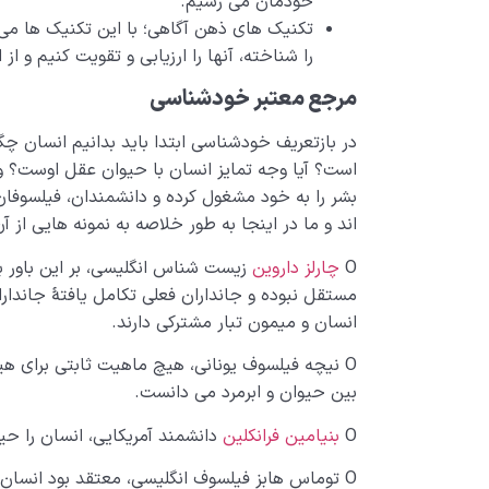
خودمان می ­رسیم.
تکنیک های ذهن آگاهی؛ با این تکنیک ­ها می
را شناخته، آنها را ارزیابی و تقویت کنیم و 
مرجع معتبر خودشناسی
در بازتعریف خودشناسی ابتدا باید بدانیم انسان چ
است؟ آیا وجه تمایز انسان با حیوان عقل اوست؟ و 
اند و ما در اینجا به طور خلاصه به نمونه­ هایی از آ
O
چارلز داروین
زیست ­شناس انگلیسی، بر این باور 
مستقل نبوده و جانداران فعلی تکامل­ یافتۀ جاندارا
انسان و میمون تبار مشترکی دارند.
O نیچه فیلسوف یونانی، هیچ ماهیت ثابتی برای هی
بین حیوان و ابرمرد می­ دانست.
O
بنیامین فرانکلین
دانشمند آمریکایی، انسان را حیو
O توماس هابز فیلسوف انگلیسی، معتقد بود انسان