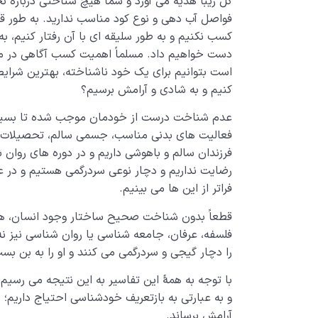
گل زیبا هدیه می­ آورد و شما هیچ شناختی دربارۀ نحو
فواصل آب ­دهی و نوع کود مناسب ندارید. به طور قطع 
کسب نکنیم و به طور سلیقه­ ای با آن رفتار کنیم، به 
دست خواهیم داد. مسلماً اهمیت کسب آگاهی در م
است بتوانیم برای یک خود ناشناخته، بهترین شرایط 
کنیم و به شادی و آرامش برسیم؟
عدم شناخت درست از خودمان موجب شده تا بسیاری
فعالیت­ های بدنی مناسب، جسمی سالم، تحصیلات
فرزندان سالم و باهوشی داریم و در دوره­ های روان
رضایت نداریم و دچار نوعی سردرگمی هستیم و در ع
فراتر از این­ ها می­ بینیم.
قطعاً بدون شناخت صحیح ساختار وجود انسان، همۀ
فلسفه، عرفان، جامعه­ شناسی یا روان­ شناسی نیز نه 
را دچار گیجی و سردرگمی می­ کنند و او را به بن­ بست
با توجه به همۀ این تفاسیر به این نتیجه می ­رسیم
و به عبارتی به بازتعریف خودشناسی احتیاج داریم؛ شن
آرامش برساند.