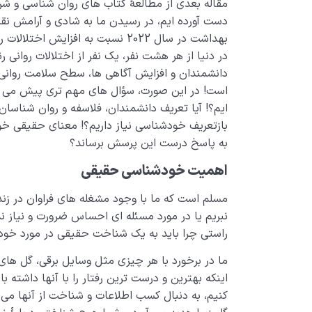
مقاله بعدی از مطالعۀ کتاب های روان شناسی و شرک
دست آورده ­ایم، در رسیدن ما به شادی و آرامش ن
بهداشت در سال 2022 نسبت به افزایش 
در دنیا از هر هشت نفر، یک نفر از اختلالات روانی ر
دانشمندان و افزایش آگاهی ­ها، سطح سلامت روانی و
است! در این صورت، سؤال­ های مهم ­تری پیش می ­آی
­ایم؟! آیا تعریف دانشمندان، فلاسفه و روان شناس
بازتعریف خودشناسی نیاز داریم؟! معنای حقیقی خ
به پاسخ درست این پرسش برساند؟
اهمیت خودشناسی حقیقی
مسلم است که ما با وجود مشغله­ های فراوان در ز
نبریم یا در مورد مسئله­ ای احساس ضرورت و نیاز ند
راستی چرا باید به یک شناخت حقیقی در مورد خود
ما در برخورد با هر چیزی مثل وسایل برقی، گل­ های آ
اینکه بهترین و درست ­ترین رفتار را با آن­ها داشته 
کنیم، به دنبال کسب اطلاعات و شناخت از آنها می‌