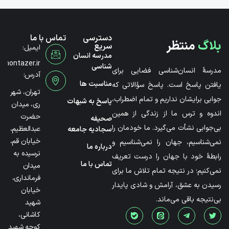
دسترسی
تماس با ما
بلاگ
منتظر
سریع
ایمیل:
مدرسه انسان
@montazer.ir
شناسی
مدرسۀ انسان‌شناسی فضایی برای
آدرس:
مناسبت ها
یافتن پاسخ است. پاسخ سؤالاتی که
تهران، شهر
جوابی برایشان نداریم و تمام اضطراب،
پاسخ به شبهات
ری، میدان
اندوه و ترس ما از زندگی از همین
حضرت
صحیفه
بی‌جوابی نشأت می‌گیرد. ما خودمان را
عبدالعظیم،
سجادیه جامعه
خیابان قم،
نمی‌شناسیم، جهان را نمی‌شناسیم و
درباره ما
نرسیده به
رابطۀ خود با جهان را درست تعریف
تماس با ما
میدان
نمی‌کنیم؛ در نتیجه تمام تلاش ما برای
فرمانداری،
رسیدن به عشق، آرامش و شادی پایدار
خیابان
بی‌نتیجه باقی می‌ماند.
شهید
کاشانی،
کوچه شهید