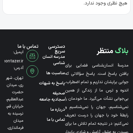
هیچ نظری وجود ندارد.
دسترسی
تماس با ما
بلاگ
منتظر
سریع
ایمیل:
مدرسه انسان
@montazer.ir
شناسی
مدرسۀ انسان‌شناسی فضایی برای
آدرس:
مناسبت ها
یافتن پاسخ است. پاسخ سؤالاتی که
تهران، شهر
جوابی برایشان نداریم و تمام اضطراب،
پاسخ به شبهات
ری، میدان
اندوه و ترس ما از زندگی از همین
حضرت
صحیفه
بی‌جوابی نشأت می‌گیرد. ما خودمان را
عبدالعظیم،
سجادیه جامعه
خیابان قم،
نمی‌شناسیم، جهان را نمی‌شناسیم و
درباره ما
نرسیده به
رابطۀ خود با جهان را درست تعریف
تماس با ما
میدان
نمی‌کنیم؛ در نتیجه تمام تلاش ما برای
فرمانداری،
رسیدن به عشق، آرامش و شادی پایدار