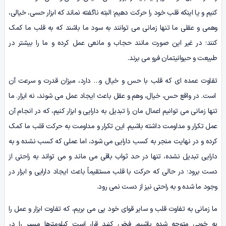
کنیم و یا اینکه قلب خود را حرکت دهیم؛ البته ناگفته نماند که ابزار حسی، خیالی،
وهمی و عقلی ما تنها زمانی می توانند به سود ما باشند که به قلب ما کمک
کنند؛ در غیر این صورت مانند حجاب و مانعی عمل کرده و ما را بیشتر در
طبیعت و حیوانیتمان فرو می برند.
تفاوت عمده ای که قلب با حس و خیال و… دارد، میزان قدرت و سرعت آن
است. در واقع حس، خیال، وهم و عقل باعث ایجاد عمل می شوند، نه ابزار. ما
تنها زمانی می توانیم اعمال مان را تبدیل به دارایی و ابزار کنیم، که در انجام آن
عمل تکرار و مداومت داشته باشیم. این تکرار و مداومت به حرکت قلب ما کمک
کرده و در نهایت منجر به کسب دارایی می شود، اما عملی که کسب نشده و به
دارایی تبدیل نشده، تنها در حد ثواب باقی می ماند و می تواند به راحتی از
دست برود؛ در حالی که حرکت با قلب مستقیماً باعث ایجاد دارایی و ابزار در
وجود ما شده و به راحتی نیز از دست نمی رود.
ما زمانی به تفاوت قلب و سایر قوای خود پی می بریم، که تفاوت ابزار و عمل را
به خوبی متوجه شده باشیم. فرض کنید قرار است کیلومترها مسیر را در