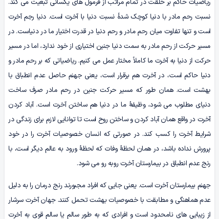
ریاضیات حاکم بر خلقت در تمام مراتب از فرمول های یکسانی تبعیت می­ کند.
نسبت رحم مادر با دنیا کوچک شدۀ نسبت دنیا با آخرت است. دنیا رحِم آخرت
است و تنها تفاوت میان رحم مادر و رحم دنیا در قدرت اختیار ما در دنیاست. در
مسیر حرکت از رحم مادر به سمت دنیا جنین اختیاری از خود ندارد، اما در مسیر
حرکت از دنیا به آخرت ما کاملاً مختار عمل می­ کنیم. ریاضیاتی که بر رحم مادر و
دنیا حاکم است، در آخرت هم برقرار است، یعنی جهنم حاصل عدم انطباق با
بهشت است. همان ­طور که مسیر حرکت جنین در رحم مادر صرف ساخت
دنیای مطلوب می ­شود، وظیفۀ ما در دنیا هم ساختن آخرت است. آباد کردن
آخرت در واقع همان آباد کردن و ساختن روح است تا توانایی لازم برای زندگی در
شرایط آخرت را کسب کند. در صورتی‌ که انسان خصوصیات آخرت را در خود
پرورش نداده باشد، در همان لحظۀ وفات که لحظۀ ورود به عالم دیگر است، با
رنج عدم انطباق در بیمارستان آخرت روبه‌ رو می شود.
جهنم بیمارستان آخرت است. یعنی جایی‌ که افراد مجبورند رنج درمان را به دلیل
عدم هماهنگی و مطابقت با خصوصیات بهشت تحمل کنند. جهان آخرت سرشار
از زیبایی ­های نامحدود است و افرادی که به‌ طور سالم یا سالم قوی به آخرت