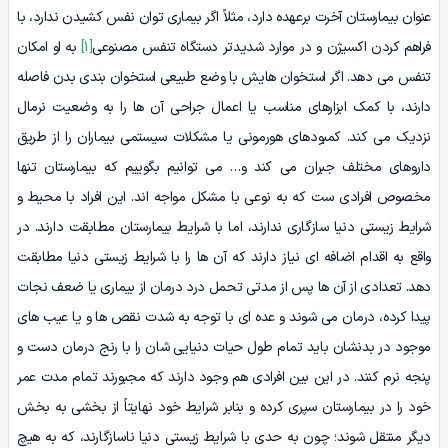
عنوان بیمارستان آخرت برعهده دارد، مثلاً اگر بیماری توان نفس کشیدن ندارد، با
فراهم کردن اکسیژن و در موارد شدیدتر دستگاه تنفس مصنوعی
[1]
به او امکان
تنفس می‌ دهد. اگر استخوان‌ هایش با وضع طبیعی استخوان‌ بندی بدن فاصله
دارند، با کمک ابزارهای مناسب یا اعمال جراحی آن‌ ها را به وضعیت نرمال
نزدیک می‌ کند. کمبودهای هورمونی یا مشکلات سیستمی بیماران را از طریق
داروهای مختلف جبران می‌ کند و… می‌ توانیم بگوییم که بیمارستان تنها
مخصوص افرادی‌ ست که به نوعی با مشکل مواجه‌ اند. این افراد با محیط و
شرایط زیستی دنیا سازگاری ندارند، اما با شرایط بیمارستان مطابقت دارند. در
واقع به اقدام اضافه‌ ای نیاز دارند که آن‌ ها را با شرایط زیستی دنیا مطابقت
دهد. تعدادی از آن‌ ها پس از مدتی تحمل درد درمان از بیماری یا ضعف نجات
پیدا کرده، درمان می­ شوند و عده ­ای با توجه به شدت نقص ­ها و یا عیب ­های
موجود در بدنشان باید تمام طول حیات دنیایی شان را با رنج درمان دست و
پنجه نرم کنند. در این بین افرادی هم وجود دارند که مجبورند تمام مدت عمر
خود را در بیمارستان سپری کرده و بنابر شرایط خود نهایتاً از بخشی به بخش
دیگر منتقل شوند؛ چون به حدی با شرایط زیستی دنیا ناسازگارند، که به هیچ‌