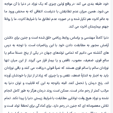
خود طبقه‌ بندی می کند؛ در واقع اولین چیزی که یک نوزاد در دنیا با آن مواجه
می‌‌ شود، همین میزان عدم تطابقش با دنیاست. اتفاقی که به محض ورود ما
به عالم آخرت هم تکرار شده و در صورت عدم تطابق ما با شرایط آخرت، ما را روانۀ
جهنم بیمارستان آخرت می‌ کند.
دنیا کاملاً مهندسی و براساس روابط ریاضی خلق شده ­است و جنین برای داشتن
آرامش مجبور به مطابقت دادن خود با این ریاضیات است. با توجه به درس‌
های گذشته می‌ دانیم که تمامی تولدهای جهان در یکی از پنج دستۀ سالم یا
سالمِ قوی، ضعیف، معیوب، ناقص و یا بیمار قرار می‌ گیرند. از این میان تنها
نوزادان سالم یا سالم قوی هستند که نمرۀ قبولی دریافت می‌ کنند و باقی نوزادان
باید به اجبار به اندازۀ ضعف، نقص و یا چیزی‌ که زیادتر از نیاز با خودشان آورده
اند، رنج درمان را تحمل کنند. البته باتوجه به این‌ که قابلیت و توان دنیا به
مراتب کمتر از رحم مادر است، ممکن است روند درمان هرگز به طور کامل انجام
نشده و نوزاد هیچ‌ وقت توانایی مطابقت با شرایط زیستی دنیا را پیدا نکند. تمام
تلاش معصومانه‌ ای که جنین در رحم دارد، برای آمادگی برای لحظۀ تولد است و