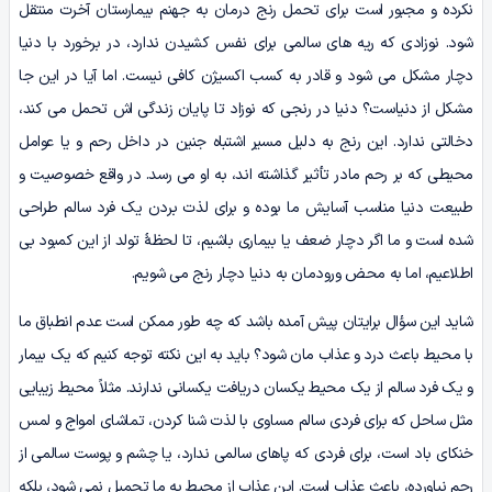
نکرده و مجبور است برای تحمل رنج درمان به جهنم بیمارستان آخرت منتقل
شود. نوزادی که ریه‌ های سالمی برای نفس کشیدن ندارد، در برخورد با دنیا
دچار مشکل می‌ شود و قادر به کسب اکسیژن کافی نیست. اما آیا در این‌ جا
مشکل از دنیاست؟ دنیا در رنجی که نوزاد تا پایان زندگی‌ اش تحمل می‌ کند،
دخالتی ندارد. این رنج به دلیل مسیر اشتباه جنین در داخل رحم و یا عوامل
محیطی که بر رحم مادر تأثیر گذاشته‌ اند، به او می‌ رسد. در واقع خصوصیت و
طبیعت دنیا مناسب آسایش ما بوده و برای لذت بردن یک فرد سالم طراحی
شده است و ما اگر دچار ضعف یا بیماری­ باشیم، تا لحظۀ تولد از این کمبود بی
­اطلاعیم، اما به محض ورودمان به دنیا دچار رنج می‌ شویم.
شاید این سؤال برایتان پیش آمده باشد که چه‌ طور ممکن است عدم انطباق ما
با محیط باعث درد و عذاب مان شود؟ باید به این نکته توجه کنیم که یک بیمار
و یک فرد سالم از یک محیط یکسان دریافت یکسانی ندارند. مثلاً محیط زیبایی
مثل ساحل که برای فردی سالم مساوی با لذت شنا کردن، تماشای امواج و لمس
خنکای باد است، برای فردی که پاهای سالمی ندارد، یا چشم و پوست سالمی از
رحم نیاورده، باعث عذاب است. این عذاب از محیط به ما تحمیل نمی­ شود، بلکه