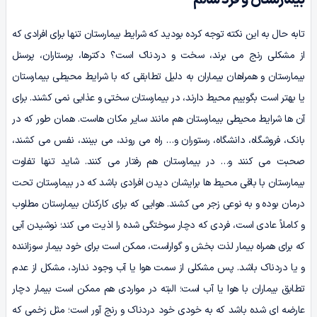
بیمارستان و فرد سالم
تابه‌ حال به این نکته توجه کرده بودید که شرایط بیمارستان تنها برای افرادی که
از مشکلی رنج می‌ برند، سخت و دردناک است؟ دکترها، پرستاران، پرسنل
بیمارستان و همراهان بیماران به دلیل تطابقی که با شرایط محیطی بیمارستان
یا بهتر است بگوییم محیط دارند، در بیمارستان سختی و عذابی نمی‌ کشند. برای
آن‌ ها شرایط محیطی بیمارستان هم مانند سایر مکان‌ هاست. همان‌ طور که در
بانک، فروشگاه، دانشگاه، رستوران و… راه می‌ روند، می‌ بینند، نفس می‌ کشند،
صحبت می‌ کنند و… در بیمارستان هم رفتار می‌ کنند. شاید تنها تفاوت
بیمارستان با باقی محیط‌ ها برایشان دیدن افرادی باشد که در بیمارستان تحت
درمان بوده و به نوعی زجر می‌ کشند. هوایی که برای کارکنان بیمارستان مطلوب
و کاملاً عادی است، فردی که دچار سوختگی شده را اذیت می‌ کند؛ نوشیدن آبی
که برای همراه بیمار لذت‌ بخش و گواراست، ممکن است برای خود بیمار سوزاننده
و یا دردناک باشد. پس مشکلی از سمت هوا یا آب وجود ندارد، مشکل از عدم
تطابق بیماران با هوا یا آب است؛ البته در مواردی هم ممکن است بیمار دچار
عارضه‌ ای شده باشد که به خودی خود دردناک و رنج‌ آور است؛ مثل زخمی که