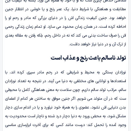
سلامتی حداقل چیزی ست که او با خود به همراه می­ آورد. بسته به کیفیت این
مطابقت و هماهنگی با شرایط دنیا، یک عمر رنج و یا خوشی در انتظار جنین
خواهد بود. جنین کیفیت زندگی‌ اش را در دنیای بزرگی که مادر و رحم او را
احاطه کرده ­است، در همان زمان محدود می­ سازد. او تمام زمان زندگی رحمی‌
اش را صرف ساخت بدنی می کند که نه در داخل رحم، بلکه رفتن به مقاله بعدی
از ترک آن و در دنیا نیاز خواهد داشت.
تولد ناسالم باعث رنج و عذاب است
نوزادان بستگی به محیط و شرایطی که در رحم مادر سپری کرده‌ اند، با
استعدادها و توانایی ­های مختلفی به دنیا می ­آیند. در نتیجه به تعداد نوزادان
سالم، مراتب تولد سالم داریم. چون سلامت به معنی هماهنگی کامل با محیطی
ست که در آن متولد می‌ شویم. اگر جنین موفق به ساختن هر کدام از اعضای
بدن دنیایی ­اش نشود، عضوی را به همراه خود نیاورد و یا در اندام­ سازی دچار
مشکل شود، به محض ورود به دنیا دچار درد شده و ناچار است محدودیت به
وجود آمده را تحمل کند؛ درست مانند کسی‌ که برای آخرت ابزارسازی مناسبی