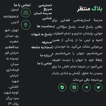
دسترسی
تماس با ما
بلاگ
منتظر
سریع
ایمیل:
مدرسه انسان
@montazer.ir
شناسی
مدرسۀ انسان‌شناسی فضایی برای
آدرس:
مناسبت ها
یافتن پاسخ است. پاسخ سؤالاتی که
تهران، شهر
جوابی برایشان نداریم و تمام اضطراب،
پاسخ به شبهات
ری، میدان
اندوه و ترس ما از زندگی از همین
حضرت
صحیفه
بی‌جوابی نشأت می‌گیرد. ما خودمان را
عبدالعظیم،
سجادیه جامعه
خیابان قم،
نمی‌شناسیم، جهان را نمی‌شناسیم و
درباره ما
نرسیده به
رابطۀ خود با جهان را درست تعریف
تماس با ما
میدان
نمی‌کنیم؛ در نتیجه تمام تلاش ما برای
فرمانداری،
رسیدن به عشق، آرامش و شادی پایدار
خیابان
بی‌نتیجه باقی می‌ماند.
شهید
کاشانی،
کوچه شهید
سید برزگر،
پلاک 13