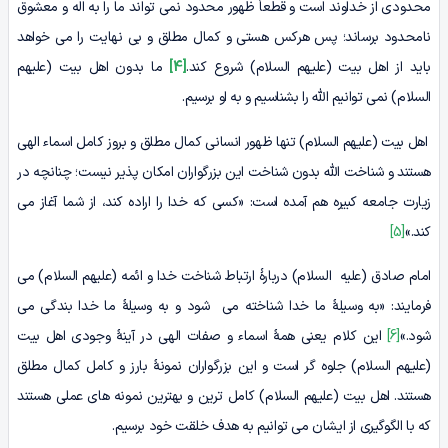
محدودی از خداوند است و قطعاً ظهور محدود نمی تواند ما را به اله و معشوق
نامحدود برساند؛ پس هرکس هستی و کمال مطلق و بی نهایت را می خواهد
باید از اهل بیت (علیهم السلام) شروع کند.
[4]
ما بدون اهل بیت (علیهم
السلام) نمی توانیم الله را بشناسیم و به او برسیم.
اهل بیت (علیهم السلام) تنها ظهور انسانی کمال مطلق و بروز کامل اسماء الهی
هستند و شناخت الله بدون شناخت این بزرگواران امکان پذیر نیست؛ چنانچه در
زیارت جامعه کبیره هم آمده است: «کسی که خدا را اراده کند، از شما آغاز می
کند.»
[5]
امام صادق (علیه السلام) دربارۀ ارتباط شناخت خدا و ائمه (علیهم السلام) می
فرمایند: «به وسیلۀ ما خدا شناخته می شود و به وسیلۀ ما خدا بندگی می
شود.»
[6]
این کلام یعنی همۀ اسماء و صفات الهی در آینۀ وجودی اهل بیت
(علیهم السلام) جلوه گر است و این بزرگواران نمونۀ بارز و کامل کمال مطلق
هستند. اهل بیت (علیهم السلام) کامل ترین و بهترین نمونه های عملی هستند
که با الگوگیری از ایشان می توانیم به هدف خلقت خود برسیم.