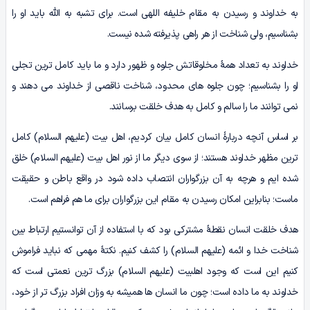
به خداوند و رسیدن به مقام خلیفه اللهی است. برای تشبه به الله باید او را
بشناسیم، ولی شناخت از هر راهی پذیرفته شده نیست.
خداوند به تعداد همۀ مخلوقاتش جلوه و ظهور دارد و ما باید کامل ترین تجلی
او را بشناسیم؛ چون جلوه های محدود، شناخت ناقصی از خداوند می دهند و
نمی توانند ما را سالم و کامل به هدف خلقت برسانند.
بر اساس آنچه دربارۀ انسان کامل بیان کردیم، اهل بیت (علیهم السلام) کامل
ترین مظهر خداوند هستند؛ از سوی دیگر ما از نور اهل بیت (علیهم السلام) خلق
شده ایم و هرچه به آن­ بزرگواران انتصاب داده شود در واقع باطن و حقیقت
ماست؛ بنابراین امکان رسیدن به مقام این بزرگواران برای ما هم فراهم است.
هدف خلقت انسان نقطۀ مشترکی بود که با استفاده از آن توانستیم ارتباط بین
شناخت خدا و ائمه (علیهم السلام) را کشف کنیم. نکتۀ مهمی که نباید فراموش
کنیم این است که وجود اهل­بیت (علیهم السلام) بزرگ ترین نعمتی است که
خداوند به ما داده است؛ چون ما انسان ها همیشه به وزان افراد بزرگ تر از خود،