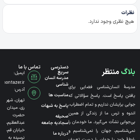
نظرات
هیچ نظری وجود ندارد.
دسترسی
تماس با ما
بلاگ
منتظر
سریع
ایمیل:
مدرسه انسان
@montazer.ir
شناسی
مدرسۀ انسان‌شناسی فضایی برای
آدرس:
مناسبت ها
یافتن پاسخ است. پاسخ سؤالاتی که
تهران، شهر
جوابی برایشان نداریم و تمام اضطراب،
پاسخ به شبهات
ری، میدان
اندوه و ترس ما از زندگی از همین
حضرت
صحیفه
بی‌جوابی نشأت می‌گیرد. ما خودمان را
عبدالعظیم،
سجادیه جامعه
خیابان قم،
نمی‌شناسیم، جهان را نمی‌شناسیم و
درباره ما
نرسیده به
رابطۀ خود با جهان را درست تعریف