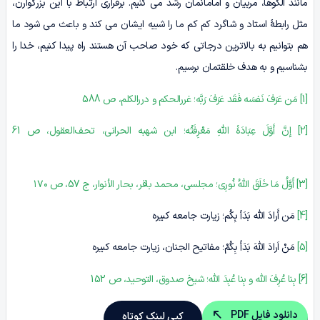
مانند الگوها، مربیان و امامانمان رشد می کنیم. برقراری ارتباط با این بزرگوارن،
مثل رابطۀ استاد و شاگرد کم کم ما را شبیه ایشان می کند و باعث می شود ما
هم بتوانیم به بالاترین درجاتی که خود صاحب آن هستند راه پیدا کنیم، خدا را
بشناسیم و به هدف خلقتمان برسیم.
[1]
مَن عَرَفَ نَفسَه فَقَد عَرَفَ رَبَّه؛ غررالحکم و دررالکلم، ص 588
[2]
إِنَّ أَوَّلَ عِبَادَۀ اللَّهِ مَعْرِفَتُه؛ ابن شهبه الحرانی، تحف‌العقول، ص 61
[3]
أَوَّلُ مَا خَلَقَ اللَّهُ نُورِی؛ مجلسی، محمد باقر، بحار الأنوار، ج 57، ص ۱۷۰
[4]
مَن أَرادَ الله بَدَأ بِکُم؛ زیارت جامعه کبیره
[5]
مَنْ اَرادَ اللهَ بَدَأَ بِکُمْ؛ مفاتیح الجنان، زیارت جامعه کبیره
[6]
بِنا عُرِفَ الله و بِنا عُبِدَ الله؛ شیخ صدوق، التوحید، ص 152
دانلود فایل PDF
کپی لینک کوتاه