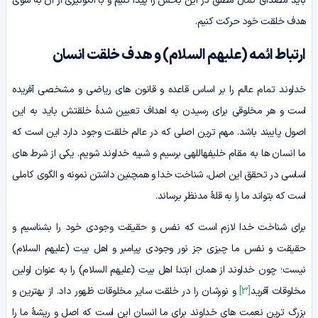
باید مصداق کمال مطلق در این بخش را پیدا کنیم و با الگوگیری از آن به سوی
هدف خلقت خود حرکت کنیم.
ارتباط ائمه
(علیهم السلام)
و هدف خلقت انسان
خداوند تمام عالم را بر اساس قاعده و قانون های ریاضی و مشخصی آفریده
است و هر مخلوقی برای رسیدن به اهداف تعیین شدۀ خلقتش باید به این
اصول پایبند باشد. مهم ترین اصلی که در عالم خلقت وجود دارد این است که
ما انسان ها به مقام خلیفهاللهی برسیم و شبیه خداوند شویم. یکی از شرط های
اساسی در تحقق این اصل، شناخت خدا و همچنین داشتن نمونه و الگوی کاملی
است که بتواند ما را به قلۀ مدنظر برساند.
برای شناخت خدا لازم است که نفس و حقیقت وجودی خود را بشناسیم و
حقیقت و نفس ما چیزی جز نور وجودی پیامبر و اهل بیت (علیهم السلام)
نیست؛ چون خداوند از همان ابتدا اهل بیت (علیهم السلام) را به عنوان اولین
مخلوقات آفرید
[3]
و نورشان را در خلقت سایر مخلوقات ظهور داد. از بهترین و
بزرگ ترین نعمت های خداوند برای ما انسان این است که اصل و ریشۀ ما را