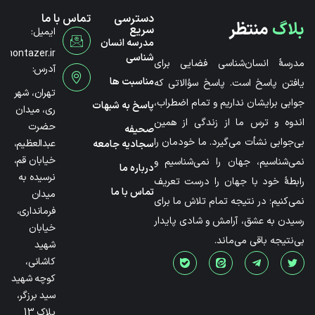
دسترسی
تماس با ما
بلاگ
منتظر
سریع
ایمیل:
مدرسه انسان
@montazer.ir
شناسی
مدرسۀ انسان‌شناسی فضایی برای
آدرس:
مناسبت ها
یافتن پاسخ است. پاسخ سؤالاتی که
تهران، شهر
جوابی برایشان نداریم و تمام اضطراب،
پاسخ به شبهات
ری، میدان
اندوه و ترس ما از زندگی از همین
حضرت
صحیفه
بی‌جوابی نشأت می‌گیرد. ما خودمان را
عبدالعظیم،
سجادیه جامعه
خیابان قم،
نمی‌شناسیم، جهان را نمی‌شناسیم و
درباره ما
نرسیده به
رابطۀ خود با جهان را درست تعریف
تماس با ما
میدان
نمی‌کنیم؛ در نتیجه تمام تلاش ما برای
فرمانداری،
رسیدن به عشق، آرامش و شادی پایدار
خیابان
بی‌نتیجه باقی می‌ماند.
شهید
کاشانی،
کوچه شهید
سید برزگر،
پلاک 13