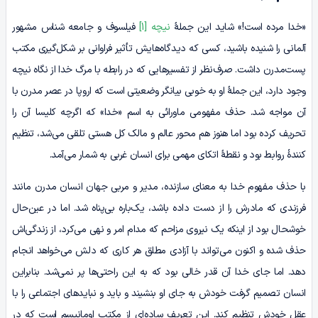
«خدا مرده است!» شاید این جملۀ
نیچه
[1]
فیلسوف و جامعه شناس مشهور
آلمانی را شنیده باشید، کسی که دیدگاه‌هایش تأثیر فراوانی بر شکل‌گیری مکتب
پست‌مدرن داشت. صرف‌نظر از تفسیرهایی که در رابطه با مرگ خدا از نگاه نیچه
وجود دارد، این جملۀ او به خوبی بیانگر وضعیتی است که اروپا در عصر مدرن با
آن مواجه شد. حذف مفهومی ‌‌ماورائی به اسم «خدا» که اگرچه کلیسا آن را
تحریف کرده بود اما هنوز هم محور عالم و مالک کل هستی تلقی می‌شد، تنظیم
کنندۀ روابط بود و نقطۀ اتکای مهمی ‌‌برای انسان غربی به شمار می‌آمد.
با حذف مفهوم خدا به معنای سازنده، مدیر و مربی جهان انسان مدرن مانند
فرزندی که مادرش را از دست داده باشد، یک‌باره بی‌پناه شد. اما در عین‌حال
خوشحال بود از اینکه یک نیروی مزاحم که مدام امر و نهی می‌کرد، از زندگی‌اش
حذف شده و اکنون می‌تواند با آزادی مطلق هر کاری که دلش می‌خواهد انجام
دهد. اما جای خدا آن قدر خالی بود که به این راحتی‌ها پر نمی‌شد. بنابراین
انسان تصمیم گرفت خودش به جای او بنشیند و باید و نبایدهای اجتماعی را با
عقل خودش تنظیم کند. این تعریف ساده‌ای از مکتب اومانیسم است که در