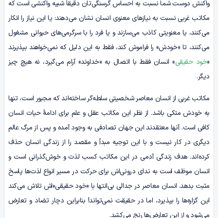
واکنش دوست شما نسبت به احساس گرسنگی‌تان دقیقاً شبیه واکنشی است که
مکاتب غربی نسبت به نیازهای معنوی انسان نشان می‌دهند: یا این نیاز را انکار
می‌کنند، یا معنویتی کاذب می‌سازند و یا فرد را با سرگرمی‌های حیوانی مشغول
می‌کنند، تا «خودش» را فراموش کند، فقط به این دلیل که نمی‌خواهند بپذیرند
«
خود حقیقی
» انسان فقط با اتصال به «خداوند» آرام می‌گیرد، نه هیچ چیز
دیگر.
مکاتب غربی از انسان معاصر شخصیتی سلطه‌گر ساخته‌اند که مجبور است، تنها
به خودش متکی باشد. از نظر این مکاتب عقل و علم برای ادامۀ حیات انسان
کافی است. آنها معتقدند این جهان تصادفی به وجود آمده و پس از مرگ عالم
دیگری در کار نیست و با این توجیه مبدأ و مقصد را از زندگی انسان حذف
کرده‌اند. هدف زندگی آدمی در این مکاتب کسب لذت و خوش‌گذرانی است و
انسان موظف است به ندای درونی‌اش برای حرکت در مسیر انواع لذت‌ها پاسخ
مثبت بدهد. انسان معاصر در جدالی بی‌انتها با «خود حقیقی»اش تلاش می‌کند
این گزاره‌ها را بپذیرد، اما در حقیقت نمی‌تواند! بنابراین دچار تضاد و تعارض
می‌شود و از این تعارض‌ها رنج می‌کشد.