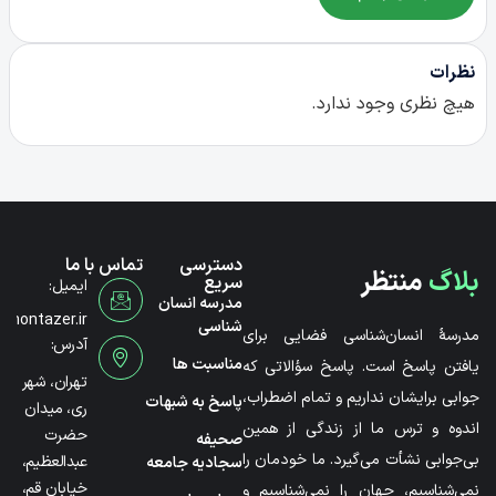
نظرات
هیچ نظری وجود ندارد.
دسترسی
تماس با ما
بلاگ
منتظر
سریع
ایمیل:
مدرسه انسان
@montazer.ir
شناسی
مدرسۀ انسان‌شناسی فضایی برای
آدرس:
مناسبت ها
یافتن پاسخ است. پاسخ سؤالاتی که
تهران، شهر
جوابی برایشان نداریم و تمام اضطراب،
پاسخ به شبهات
ری، میدان
اندوه و ترس ما از زندگی از همین
حضرت
صحیفه
بی‌جوابی نشأت می‌گیرد. ما خودمان را
عبدالعظیم،
سجادیه جامعه
خیابان قم،
نمی‌شناسیم، جهان را نمی‌شناسیم و