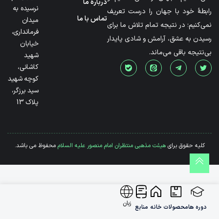
درباره ما
نرسیده به
رابطۀ خود با جهان را درست تعریف
تماس با ما
میدان
نمی‌کنیم؛ در نتیجه تمام تلاش ما برای
فرمانداری،
رسیدن به عشق، آرامش و شادی پایدار
خیابان
بی‌نتیجه باقی می‌ماند.
شهید
کاشانی،
کوچه شهید
سید برزگر،
پلاک 13
کلیه حقوق برای
هیئت مذهبی منتظران امام منصور علیه السلام
محفوظ می باشد.
زبان
دوره ها
محصولات
خانه
منابع