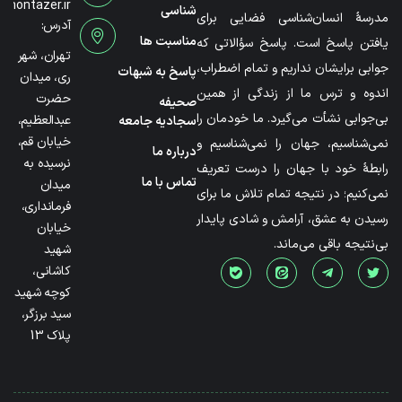
@montazer.ir
شناسی
مدرسۀ انسان‌شناسی فضایی برای
آدرس:
مناسبت ها
یافتن پاسخ است. پاسخ سؤالاتی که
تهران، شهر
جوابی برایشان نداریم و تمام اضطراب،
پاسخ به شبهات
ری، میدان
اندوه و ترس ما از زندگی از همین
حضرت
صحیفه
بی‌جوابی نشأت می‌گیرد. ما خودمان را
عبدالعظیم،
سجادیه جامعه
خیابان قم،
نمی‌شناسیم، جهان را نمی‌شناسیم و
درباره ما
نرسیده به
رابطۀ خود با جهان را درست تعریف
تماس با ما
میدان
نمی‌کنیم؛ در نتیجه تمام تلاش ما برای
فرمانداری،
رسیدن به عشق، آرامش و شادی پایدار
خیابان
بی‌نتیجه باقی می‌ماند.
شهید
کاشانی،
کوچه شهید
سید برزگر،
پلاک 13