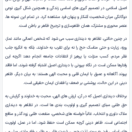
اصیل اسلامی در تصمیم گیری های اساسی زندگی و همچنین شکل گیری نوعی
دوگانگی میان شخصیت آشکار و پنهان فرد مشاهده کرد. در تمام این نمونه ها،
عنصر محوری و مشترک، همان ظاهرسازی و ترجیح ظاهر بر باطن است.
در چنین حالتی، تظاهر به دینداری سبب می شود که شخص اعمالی مانند نماز،
روزه، زیارت و حتی مناسک حج را نه برای تقرب به خداوند، بلکه به انگیزه جلب
نظر مردم، کسب منزلت یا پرهیز از انتقادات جامعه انجام دهد؛ اگرچه این
رفتارها ممکن است در نگاه بیرونی با دینداری اصیل اشتباه گرفته شوند، اما فاقد
پیوند آگاهانه و عمیق با ایمان قلبی و محبت الهی هستند؛ به بیان دیگر، ظاهر
دینی در این حالت، پوششی بر ضعف یا فقدان ایمان حقیقی است.
برخلاف دینداری اصیل که در آن، ارزش های الهی، محبت به خداوند و گرایش به
حق طلبی مبنای تصمیم گیری و اولویت بندی ها است، در تظاهر به دینداری
ملاک داوری و انتخاب، غالباً خواسته های شخصی، منفعت طلبی زودگذر و منافع
اجتماعی است. ظاهر دینی گرچه ممکن است حفظ شود، اما در عمل، اولویت
های اساسی فرد به سوی لذت جویی، شهرت طلبی و طلب رفاه مادی میل می