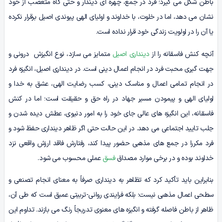
باطن شکل می گیرد؛ فرد در جمع، چهره ای دیندار و حتی گاه متعصب از خود
نشان می دهد، اما در خلوت، با خداوند و اولیای الهی پیوندی اصیل برقرار نکرده
یا آن را در اولویت زندگی خود قرار نداده است.
آنچه کنش فاسقانه را از
دینداری اصیل
متمایز می سازد، نوع انگیزش درونی و
جهت گیری محبت فرد در انجام اعمال دینی است. در دینداری اصیل، انگیزه فرد
در انجام تمامی اعمال و مناسک دینی، کسب رضایت الهی، عشق به خدا و
اولیای الهی و پیمودن مسیر جهاد در راه حق و حقیقت است؛ اما در کنش
فاسقانه، این انگیزه های عالی جای خود را به امور دنیوی، عطش دیده شدن و
جلب تایید اجتماعی می دهد. در این حالت حتی اگر ظاهر دینداری حفظ شود و
فرد مکررا در جمع های مذهبی حضور پیدا کند، رفتارش فاقد ارزش واقعی نزد
خداوند بوده و در برخی موارد مصداق
فسق
عملی محسوب می شود.
بنابراین باید تأکید کرد که تظاهر به دینداری صرفاً به معنای انجام تصنعی و
سطحی اعمال مذهبی نیست؛ بلکه فرایندی روانی-تربیتی عمیق است که طی آن،
ظاهر از باطن فاصله گرفته و انگیزه های معنوی تدریجاً رنگ می بازند. تداوم این