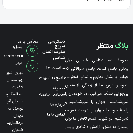
دسترسی
تماس با ما
بلاگ
منتظر
سریع
ایمیل:
مدرسه انسان
@montazer.ir
شناسی
مدرسۀ انسان‌شناسی فضایی برای
آدرس:
مناسبت ها
یافتن پاسخ است. پاسخ سؤالاتی که
تهران، شهر
جوابی برایشان نداریم و تمام اضطراب،
پاسخ به شبهات
ری، میدان
اندوه و ترس ما از زندگی از همین
حضرت
صحیفه
بی‌جوابی نشأت می‌گیرد. ما خودمان را
عبدالعظیم،
سجادیه جامعه
خیابان قم،
نمی‌شناسیم، جهان را نمی‌شناسیم و
درباره ما
نرسیده به
رابطۀ خود با جهان را درست تعریف
تماس با ما
میدان
نمی‌کنیم؛ در نتیجه تمام تلاش ما برای
فرمانداری،
رسیدن به عشق، آرامش و شادی پایدار
خیابان