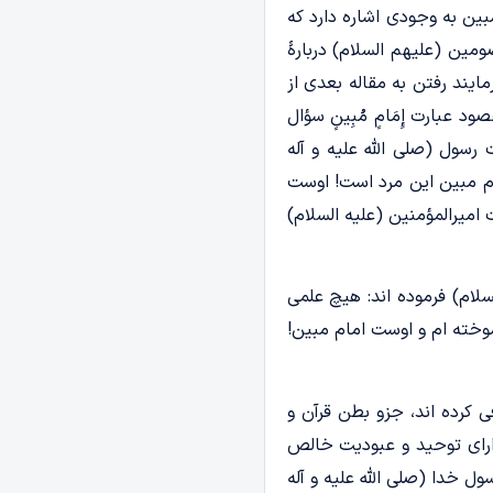
مبین به وجودی اشاره دارد که
ین (علیهم السلام) دربارۀ
ایند رفتن به مقاله بعدی از
 عبارت إِمَامٍ مُبِینٍ سؤال
رسول (صلی الله علیه و آله
مام مبین این مرد است! اوست
میرالمؤمنین (علیه السلام)
لام) فرموده اند: هیچ علمی
وخته ام و اوست امام مبین!
 کرده اند، جزو بطن قرآن و
داراى توحید و عبودیت خالص
ل خدا (صلی الله علیه و آله