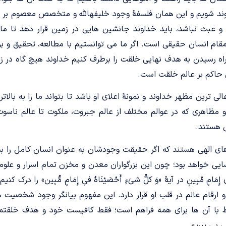
وند شویم و این همان فلسفۀ وجود خلیفهالله و متخصص معصوم بر رو
 عبث نباشد، باید خداوند جانشین هایی در زمین قرار دهد تا ما ا
قام انسان حقیقی است. اگر ما می توانستیم با مطالعه، تحقیق و ب
 رسیدن به هدف نهایی خلقت را برطرف کنیم خداوند هیچ گاه در زمی
 حاکم بر عالم خلقت است.
الی ترین مظهر خداوند و نمونۀ اعلای او باشد تا بتواند ما را به بالا
 و مظاهری که در عوالم مختلف از عالم جبروت، ملکوت تا عالم ناس
ل هستند.
 های الهی هستند که اگر حقیقت وجودشان به عنوان انسان کامل را 
یی خواهد بود؛ چون این بزرگواران معدن و مخزن تمام اسرار و علوم
امٍ مُبِینٍ در آیۀ «وَ کلُّ شىَ‏ءٍ أَحْصَیْنَاهُ فىِ إِمَامٍ مُّبِین» را در
 ارقام عالم در قلب او قرار دارد. این مفهوم بیانگر وجود شخصی
اط با آن ها برای همه فراهم است؛ فقط کافیست خود و هدف خلقتم
 پی ببریم.