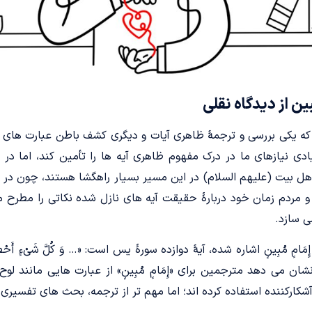
ن از دیدگاه نقلی
د که یکی بررسی و ترجمۀ ظاهری آیات و دیگری کشف باطن عبارت های ق
دی نیازهای ما در درک مفهوم ظاهری آیه ها را تأمین کند، اما در بُ
هل بیت (علیهم السلام) در این مسیر بسیار راهگشا هستند، چون در بسی
و مردم زمان خود دربارۀ حقیقت آیه های نازل شده نکاتی را مطرح می
ی سازد.
امٍ مُبِینٍ اشاره شده، آیۀ دوازده سورۀ یس است: «… وَ کُلَّ شَیْءٍ أَحْصَیْنَ
ان می دهد مترجمین برای «إِمَامٍ مُبِینٍ» از عبارت هایی مانند ل
شکارکننده استفاده کرده اند؛ اما مهم تر از ترجمه، بحث های تفسیری 