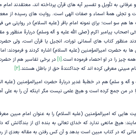
و عرفانی به تأویل و تفسیر آیه های قرآن پرداخته اند، معتقدند امام 
ت و تجلی همۀ اسماء و صفات الهی است. روایت های رسیده از معصوم
ها هم سو است؛ برای نمونه امام باقر (علیه السلام) در روایتی می فرم
 اصحاب پیامبر اکرم (صلی الله علیه و آله وسلم) دربارۀ منظور و مقصود
ند منظور کتاب های آسمانی تورات، انجیل یا قرآن است، ولی حضرت 
ها به حضرت امیرالمؤمنین (علیه السلام) اشاره کردند و فرمودند: ا
همه چیز را در او احصاء فرموده است.
[1]
در برخی تفاسیر هم از حضرت ا
ام مبینی معرفی کرده اند که جداکنندۀ حق از باطل هستند.
[2]
 آله و سلم) هم در خطبۀ غدیر دربارۀ حضرت امیرالمؤمنین (علیه الس
ا در من جمع کرده است و هیچ علمی نیست مگر اینکه آن را به علی آم
 هایی که امیرالمؤمنین (علیه السلام) را به عنوان امام مبین معرفی
مایند: هیچ مانعى ندارد که خداى تعالى به بنده اى از بندگانش که 
اتى که در کتاب مبین است بدهد و آن کس رفتن به مقاله بعدی از رسو