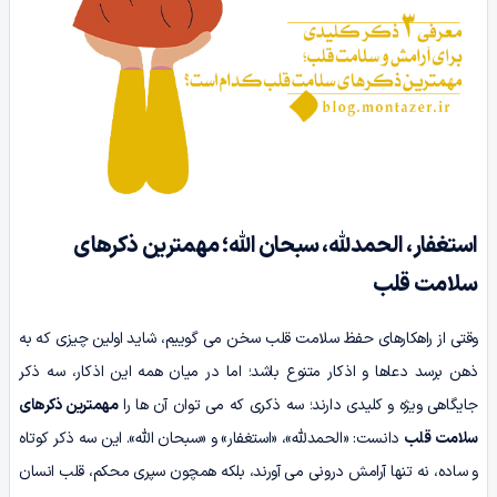
استغفار، الحمدلله، سبحان الله؛ مهمترین ذکرهای
سلامت قلب
وقتی از راهکارهای حفظ سلامت قلب سخن می گوییم، شاید اولین چیزی که به
ذهن برسد دعاها و اذکار متنوع باشد؛ اما در میان همه این اذکار، سه ذکر
جایگاهی ویژه و کلیدی دارند؛ سه ذکری که می توان آن ها را
مهمترین ذکرهای
سلامت قلب
دانست: «الحمدلله»، «استغفار» و «سبحان الله». این سه ذکر کوتاه
و ساده، نه تنها آرامش درونی می آورند، بلکه همچون سپری محکم، قلب انسان