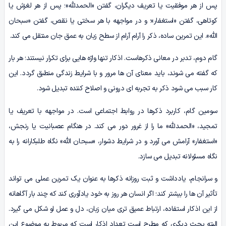
پس از هر موفقیت یا تعریف دیگران، گفتن «الحمدلله»؛ پس از هر لغزش یا
کوتاهی، گفتن «استغفار»؛ و در مواجهه با هر سختی یا نقص، گفتن «سبحان
الله». این تمرین ساده، ذکر را آرام آرام از سطح زبان به عمق جان منتقل می کند.
گام دوم، تدبر در معانی ذکرهاست. اذکار تنها واژه هایی برای تکرار نیستند؛ هر بار
که گفته می شوند، باید معنای آن ها مرور و با شرایط زندگی منطبق گردد. این
کار سبب می شود ذکر به تجربه ای درونی و اصلاح کننده تبدیل شود.
سومین گام، کاربرد ذکرها در روابط اجتماعی است. در مواجهه با تعریف یا
تمجید، «الحمدلله» ما را از غرور دور می کند. در هنگام عصبانیت یا رنجش،
«استغفار» آرامش می آورد و در شرایط دشوار، «سبحان الله» نگاه طلبکارانه را به
نگاه مسئولانه تبدیل می سازد.
و سرانجام، یادداشت و ثبت روزانه ذکرها به عنوان یک تمرین عملی می تواند
تأثیر آن ها را بیشتر کند؛ اگر انسان هر روز به خود یادآوری کند که چند بار آگاهانه
از این اذکار استفاده، ارتباط عمیق تری میان زبان، دل و عمل او شکل می گیرد.
البته بحث دیگری که مطرح است تعداد اذکار است که مربوط به موضوع این