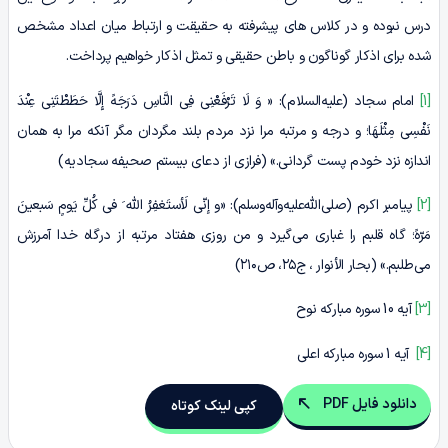
درس نبوده و در کلاس های پیشرفته به حقیقت و ارتباط میان اعداد مشخص
شده برای اذکار گوناگون و باطن حقیقی و تمثل اذکار خواهیم پرداخت.
[1]
امام سجاد (علیه‌السلام): « وَ لَا تَرْفَعْنِی فِی النَّاسِ دَرَجَهً إِلَّا حَطَطْتَنِی عِنْدَ
نَفْسِی مِثْلَهَا؛ و درجه و مرتبه مرا نزد مردم بلند مگردان مگر آنکه مرا به همان
اندازه نزد خودم پست گردانی.» (فرازی از دعای بیستم صحیفه سجادیه)
[2]
پیامبر اکرم (صلی‌الله‌علیه‌وآله‌وسلم): «و إنّی لَأستَغفِرُ اللّه َ فی کُلِّ یَومٍ سَبعینَ
مَرّهً؛ گاه قلبم را غبارى مى‌گیرد و من روزى هفتاد مرتبه از درگاه خدا آمرزش
مى‌طلبم.» (بحار الأنوار ، ج۲۵، ص۲۱۰)
[3]
آیه 10 سوره مبارکه نوح
[4]
آیه 1 سوره مبارکه اعلی
دانلود فایل PDF
کپی لینک کوتاه