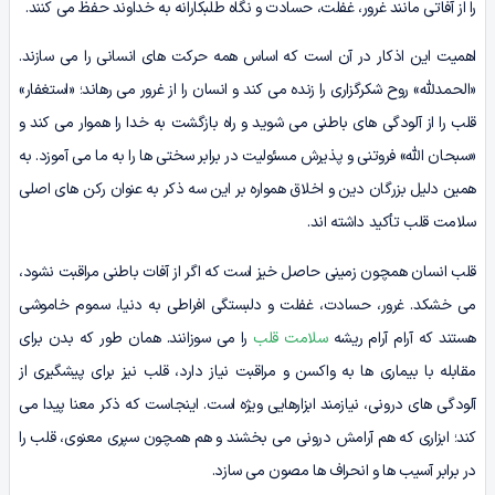
را از آفاتی مانند غرور، غفلت، حسادت و نگاه طلبکارانه به خداوند حفظ می کنند.
اهمیت این اذکار در آن است که اساس همه حرکت های انسانی را می سازند.
«الحمدلله» روح شکرگزاری را زنده می کند و انسان را از غرور می رهاند؛ «استغفار»
قلب را از آلودگی های باطنی می شوید و راه بازگشت به خدا را هموار می کند و
«سبحان الله» فروتنی و پذیرش مسئولیت در برابر سختی ها را به ما می آموزد. به
همین دلیل بزرگان دین و اخلاق همواره بر این سه ذکر به عنوان رکن های اصلی
سلامت قلب تأکید داشته اند.
قلب انسان همچون زمینی حاصل خیز است که اگر از آفات باطنی مراقبت نشود،
می خشکد. غرور، حسادت، غفلت و دلبستگی افراطی به دنیا، سموم خاموشی
هستند که آرام آرام ریشه
سلامت قلب
را می سوزانند. همان طور که بدن برای
مقابله با بیماری ها به واکسن و مراقبت نیاز دارد، قلب نیز برای پیشگیری از
آلودگی های درونی، نیازمند ابزارهایی ویژه است. اینجاست که ذکر معنا پیدا می
کند؛ ابزاری که هم آرامش درونی می بخشند و هم همچون سپری معنوی، قلب را
در برابر آسیب ها و انحراف ها مصون می سازد.