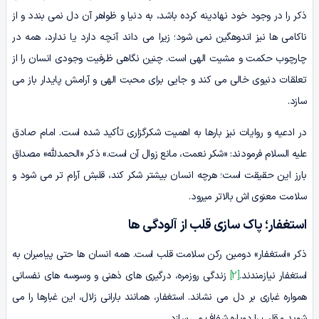
ذکر را در وجود خود نهادینه کرده باشد، به دنیا و ظواهر آن دل نمی بندد و از
ناکامی ها نیز اندوهگین نمی شود؛ زیرا می داند آنچه دارد یا ندارد، همه در
چارچوب حکمت و مشیت الهی است. چنین نگاهی ظرفیت وجودی انسان را از
تعلقات دنیوی خالی می کند و جایی برای محبت الهی و آرامش پایدار باز می
سازد.
در ادعیه و روایات نیز بارها به اهمیت شکرگزاری تأکید شده است. امام صادق
علیه السلام فرمودند: «شکر نعمت، مانع زوال آن است.» ذکر «الحمدلله» مصداق
بارز این حقیقت است؛ هرچه انسان بیشتر شکر کند، قلبش آرام تر می شود و
سلامت معنوی اش بالاتر میرود.
استغفار؛ پاک سازی قلب از آلودگی ها
ذکر «استغفار» دومین رکن سلامت قلب است. همه انسان ها حتی پیامبران به
استغفار نیازمندند.
[2]
زندگی روزمره، درگیری های ذهنی و وسوسه های نفسانی
همواره غباری بر دل می نشاند. استغفار، همانند بارانی زلال، این غبارها را می
شوید و قلب را دوباره شفاف می سازد.