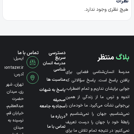
نظرات
هیچ نظری وجود ندارد.
دسترسی
تماس با ما
بلاگ
منتظر
سریع
ایمیل:
مدرسه انسان
@montazer.ir
شناسی
مدرسۀ انسان‌شناسی فضایی برای
آدرس:
مناسبت ها
یافتن پاسخ است. پاسخ سؤالاتی که
تهران، شهر
جوابی برایشان نداریم و تمام اضطراب،
پاسخ به شبهات
ری، میدان
اندوه و ترس ما از زندگی از همین
حضرت
صحیفه
بی‌جوابی نشأت می‌گیرد. ما خودمان را
عبدالعظیم،
سجادیه جامعه
خیابان قم،
نمی‌شناسیم، جهان را نمی‌شناسیم و
درباره ما
نرسیده به
رابطۀ خود با جهان را درست تعریف
تماس با ما
میدان
نمی‌کنیم؛ در نتیجه تمام تلاش ما برای