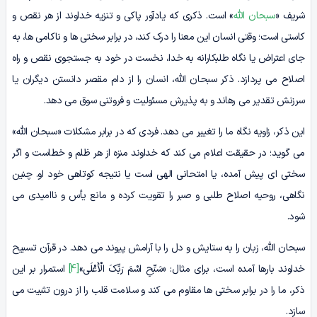
شریف «
سبحان الله
» است. ذکری که یادآور پاکی و تنزیه خداوند از هر نقص و
کاستی است؛ وقتی انسان این معنا را درک کند، در برابر سختی ها و ناکامی ها، به
جای اعتراض یا نگاه طلبکارانه به خدا، نخست در خود به جستجوی نقص و راه
اصلاح می پردازد. ذکر سبحان الله، انسان را از دام مقصر دانستن دیگران یا
سرزنش تقدیر می رهاند و به پذیرش مسئولیت و فروتنی سوق می دهد.
این ذکر، زاویه نگاه ما را تغییر می دهد. فردی که در برابر مشکلات «سبحان الله»
می گوید؛ در حقیقت اعلام می کند که خداوند منزه از هر ظلم و خطاست و اگر
سختی ای پیش آمده، یا امتحانی الهی است یا نتیجه کوتاهی خود او. چنین
نگاهی، روحیه اصلاح طلبی و صبر را تقویت کرده و مانع یأس و ناامیدی می
شود.
سبحان الله، زبان را به ستایش و دل را با آرامش پیوند می دهد. در قرآن تسبیح
خداوند بارها آمده است، برای مثال: «سَبِّحِ اسْمَ رَبِّکَ الْأَعْلَى»
[4]
استمرار بر این
ذکر، ما را در برابر سختی ها مقاوم می کند و سلامت قلب را از درون تثبیت می
سازد.