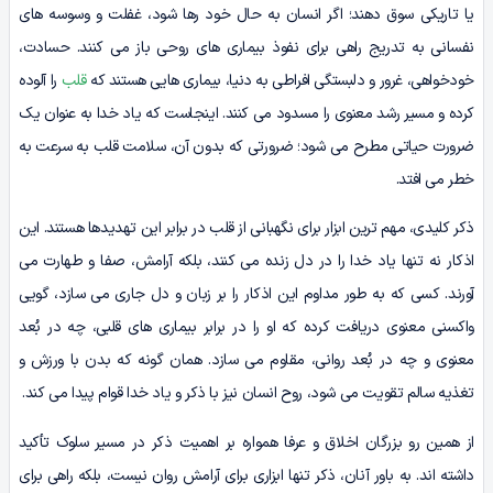
یا تاریکی سوق دهند؛ اگر انسان به حال خود رها شود، غفلت و وسوسه های
نفسانی به تدریج راهی برای نفوذ بیماری های روحی باز می کنند. حسادت،
خودخواهی، غرور و دلبستگی افراطی به دنیا، بیماری هایی هستند که
قلب
را آلوده
کرده و مسیر رشد معنوی را مسدود می کنند. اینجاست که یاد خدا به عنوان یک
ضرورت حیاتی مطرح می شود؛ ضرورتی که بدون آن، سلامت قلب به سرعت به
خطر می افتد.
ذکر کلیدی، مهم ترین ابزار برای نگهبانی از قلب در برابر این تهدیدها هستند. این
اذکار نه تنها یاد خدا را در دل زنده می کنند، بلکه آرامش، صفا و طهارت می
آورند. کسی که به طور مداوم این اذکار را بر زبان و دل جاری می سازد، گویی
واکسنی معنوی دریافت کرده که او را در برابر بیماری های قلبی، چه در بُعد
معنوی و چه در بُعد روانی، مقاوم می سازد. همان گونه که بدن با ورزش و
تغذیه سالم تقویت می شود، روح انسان نیز با ذکر و یاد خدا قوام پیدا می کند.
از همین رو بزرگان اخلاق و عرفا همواره بر اهمیت ذکر در مسیر سلوک تأکید
داشته اند. به باور آنان، ذکر تنها ابزاری برای آرامش روان نیست، بلکه راهی برای