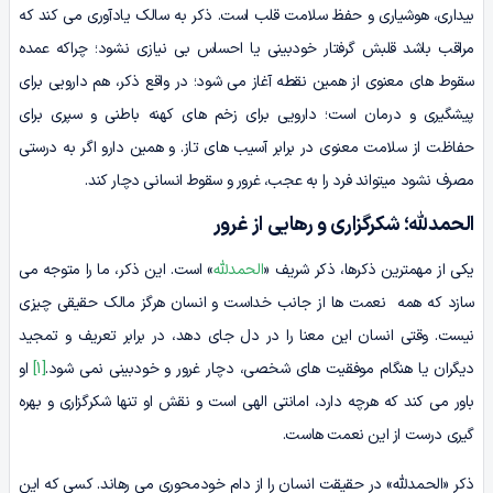
بیداری، هوشیاری و حفظ سلامت قلب است. ذکر به سالک یادآوری می کند که
مراقب باشد قلبش گرفتار خودبینی یا احساس بی نیازی نشود؛ چراکه عمده
سقوط های معنوی از همین نقطه آغاز می شود؛ در واقع ذکر، هم دارویی برای
پیشگیری و درمان است؛ دارویی برای زخم های کهنه باطنی و سپری برای
حفاظت از سلامت معنوی در برابر آسیب های تاز. و همین دارو اگر به درستی
مصرف نشود میتواند فرد را به عجب، غرور و سقوط انسانی دچار کند.
الحمدلله؛ شکرگزاری و رهایی از غرور
یکی از مهمترین ذکرها، ذکر شریف «
الحمدلله
» است. این ذکر، ما را متوجه می
سازد که همه نعمت ها از جانب خداست و انسان هرگز مالک حقیقی چیزی
نیست. وقتی انسان این معنا را در دل جای دهد، در برابر تعریف و تمجید
دیگران یا هنگام موفقیت های شخصی، دچار غرور و خودبینی نمی شود.
[1]
او
باور می کند که هرچه دارد، امانتی الهی است و نقش او تنها شکرگزاری و بهره
گیری درست از این نعمت هاست.
ذکر «الحمدلله» در حقیقت انسان را از دام خودمحوری می رهاند. کسی که این