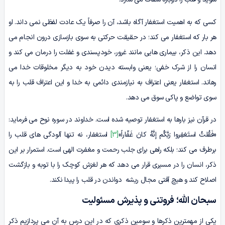
کسی که به اهمیت استغفار آگاه باشد، آن را صرفاً یک عادت لفظی نمی داند. او
هر بار که استغفار می کند؛ در حقیقت حرکتی به سوی بازسازی درون انجام می
دهد. این ذکر، بیماری هایی مانند غرور، خودپسندی و غفلت را درمان می کند و
انسان را از شرک خفی؛ یعنی وابسته دیدن خود به دیگر مخلوقات خدا می
رهاند. استغفار یعنی اعتراف به نیازمندی دائمی به خدا و این اعتراف قلب را به
سوی تواضع و پاکی سوق می دهد.
در قرآن نیز بارها به استغفار توصیه شده است. خداوند در سوره نوح می فرماید:
«فَقُلتُ استَغفِروا رَبَّکُم إنَّهُ کانَ غَفّاراً»
[3]
استغفار، نه تنها آلودگی های قلب را
برطرف می کند؛ بلکه راهی برای جلب رحمت و مغفرت الهی است. استمرار بر این
ذکر، انسان را در مسیری قرار می دهد که هر لغزش کوچک را با توبه و بازگشت
اصلاح کند و هیچ آفتی مجال ریشه دواندن در قلب را پیدا نکند.
سبحان الله؛ فروتنی و پذیرش مسئولیت
یکی از مهمترین ذکرها و سومین ذکری که در این درس به آن می پردازیم ذکر