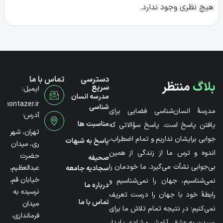
هیچ نظری وجود ندارد.
دسترسی
تماس با ما
بلاگ
منتظر
سریع
ایمیل:
مدرسه انسان
@montazer.ir
شناسی
مدرسۀ انسان‌شناسی فضایی برای
آدرس:
مناسبت ها
یافتن پاسخ است. پاسخ سؤالاتی که
تهران، شهر
جوابی برایشان نداریم و تمام اضطراب،
پاسخ به شبهات
ری، میدان
اندوه و ترس ما از زندگی از همین
حضرت
صحیفه
بی‌جوابی نشأت می‌گیرد. ما خودمان را
عبدالعظیم،
سجادیه جامعه
خیابان قم،
نمی‌شناسیم، جهان را نمی‌شناسیم و
درباره ما
نرسیده به
رابطۀ خود با جهان را درست تعریف
تماس با ما
میدان
نمی‌کنیم؛ در نتیجه تمام تلاش ما برای
فرمانداری،
رسیدن به عشق، آرامش و شادی پایدار