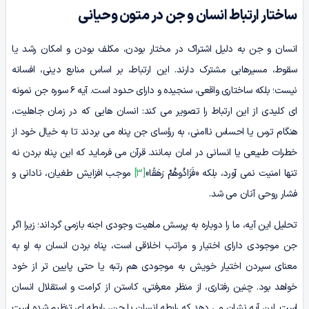
ساختار ارتباط انسان و جن در متون وحیانی
انسان و جن به دلیل اشتراک در مختار بودن، مکلف بودن و امکان رشد یا
سقوط، مسیرهایی مشترک دارند. این ارتباط، بر اساس منابع دینی، افسانه
نیست؛ بلکه ساختاری واقعی، سنجیده و دارای حدود است. آیه ۶ سوره جن نمونه
ای کلیدی از این ارتباط را تصویر می کند: انسان هایی که در زمان جاهلیت،
هنگام ترس یا احساس ناامنی، به رؤسای جن پناه می بردند تا به خیال خود از
خطرات طبیعی یا انسانی در امان بمانند. قرآن می فرماید که این پناه بردن نه
تنها امنیت نمی آورد، بلکه «فَزَادُوهُمْ رَهَقًا»
[3]
موجب افزایش طغیان، نادانی و
فشار روحی آنان می شد.
تحلیل این آیه، ما را دوباره به پرسش ماهیت وجودی اجنه بازمی گرداند؛ زیرا اگر
جن موجودی دارای اختیار و مراتب اخلاقی است، پناه بردن انسان به او به
معنای سپردن اختیار خویش به موجودی هم رتبه یا حتی پایین تر از خود
خواهد بود. چنین رفتاری، از منظر معرفتی، کاستن از کرامت و استقلال انسان
است. این آیه نشان می دهد که رابطه انسان با جن، رابطه ای تنظیم شده است