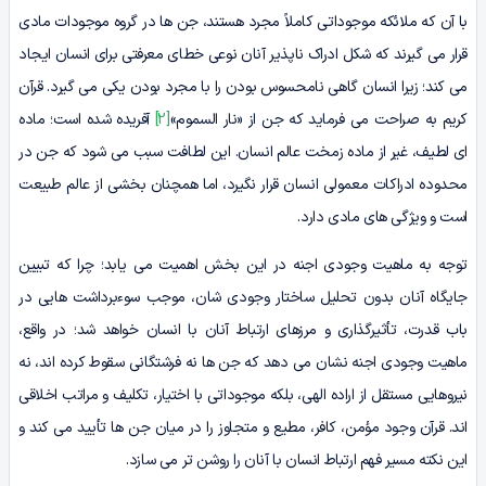
با آن که ملائکه موجوداتی کاملاً مجرد هستند، جن ها در گروه موجودات مادی
قرار می گیرند که شکل ادراک ناپذیر آنان نوعی خطای معرفتی برای انسان ایجاد
می کند؛ زیرا انسان گاهی نامحسوس بودن را با مجرد بودن یکی می گیرد. قرآن
کریم به صراحت می فرماید که جن از «نار السموم»
[2]
آفریده شده است؛ ماده
ای لطیف، غیر از ماده زمخت عالم انسان. این لطافت سبب می شود که جن در
محدوده ادراکات معمولی انسان قرار نگیرد، اما همچنان بخشی از عالم طبیعت
است و ویژگی های مادی دارد.
توجه به ماهیت وجودی اجنه در این بخش اهمیت می یابد؛ چرا که تبیین
جایگاه آنان بدون تحلیل ساختار وجودی شان، موجب سوءبرداشت هایی در
باب قدرت، تأثیرگذاری و مرزهای ارتباط آنان با انسان خواهد شد؛ در واقع،
ماهیت وجودی اجنه نشان می دهد که جن ها نه فرشتگانی سقوط کرده اند، نه
نیروهایی مستقل از اراده الهی، بلکه موجوداتی با اختیار، تکلیف و مراتب اخلاقی
اند. قرآن وجود مؤمن، کافر، مطیع و متجاوز را در میان جن ها تأیید می کند و
این نکته مسیر فهم ارتباط انسان با آنان را روشن تر می سازد.