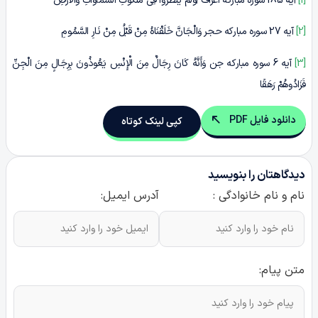
[1]
آیه 185 سوره مبارکه اعراف أَوَلَمْ یَنْظُرُوا فِی مَلَکُوتِ السَّمَاوَاتِ وَالْأَرْضِ
[2]
آیه 27 سوره مبارکه حجر وَالْجَانَّ خَلَقْنَاهُ مِنْ قَبْلُ مِنْ نَارِ السَّمُومِ
[3]
آیه 6 سوره مبارکه جن وَأَنَّهُ کَانَ رِجَالٌ مِنَ الْإِنْسِ یَعُوذُونَ بِرِجَالٍ مِنَ الْجِنِّ
فَزَادُوهُمْ رَهَقًا
دانلود فایل PDF
کپی لینک کوتاه
دیدگاهتان را بنویسید
نام و نام خانوادگی :
آدرس ایمیل:
متن پیام: