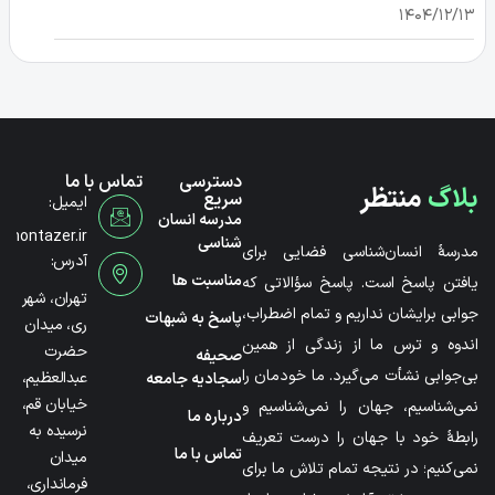
۱۴۰۴/۱۲/۱۳
دسترسی
تماس با ما
بلاگ
منتظر
سریع
ایمیل:
مدرسه انسان
@montazer.ir
شناسی
مدرسۀ انسان‌شناسی فضایی برای
آدرس:
مناسبت ها
یافتن پاسخ است. پاسخ سؤالاتی که
تهران، شهر
جوابی برایشان نداریم و تمام اضطراب،
پاسخ به شبهات
ری، میدان
اندوه و ترس ما از زندگی از همین
حضرت
صحیفه
بی‌جوابی نشأت می‌گیرد. ما خودمان را
عبدالعظیم،
سجادیه جامعه
خیابان قم،
نمی‌شناسیم، جهان را نمی‌شناسیم و
درباره ما
نرسیده به
رابطۀ خود با جهان را درست تعریف
تماس با ما
میدان
نمی‌کنیم؛ در نتیجه تمام تلاش ما برای
فرمانداری،