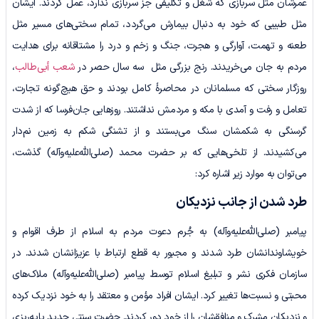
عمرشان مثل سربازی که شغل و تکلیفی جز سربازی ندارد، عمل کردند. ایشان
مثل طبیبی که خود به دنبال بیمارش می‌گردد، تمام سختی‌های مسیر مثل
طعنه و تهمت، آوارگی و هجرت، جنگ و زخم و درد را مشتاقانه برای هدایت
مردم به جان می‌خریدند. رنج بزرگی مثل سه سال حصر در
شعب أبی‌طالب
،
روزگار سختی که مسلمانان در محاصرۀ کامل بودند و حق هیچ‌گونه تجارت،
تعامل و رفت‌ و آمدی با مکه و مردمش نداشتند. روزهایی جان‌فرسا که از شدت
گرسنگی به شکمشان سنگ می‌بستند و از تشنگی شکم به زمین نم‌دار
می‌کشیدند. از تلخی‌هایی که بر حضرت محمد (صلی‌الله‌علیه‌وآله) گذشت،
می‌توان به موارد زیر اشاره کرد:
طرد شدن از جانب نزدیکان
پیامبر (صلی‌الله‌علیه‌وآله) به جُرم دعوت مردم به اسلام از طرف اقوام و
خویشاوندانشان طرد شدند و مجبور به قطع ارتباط با عزیزانشان شدند. در
سازمان فکری نشر و تبلیغ اسلام توسط پیامبر (صلی‌الله‌علیه‌وآله) ملاک‌های
محبتی و نسبت‌ها تغییر کرد. ایشان افراد مؤمن و معتقد را به خود نزدیک کرده
و نزدیکان مشرک و منافقشان را از خود دور کردند. حضرت سنتی جدید پایه‌ریزی