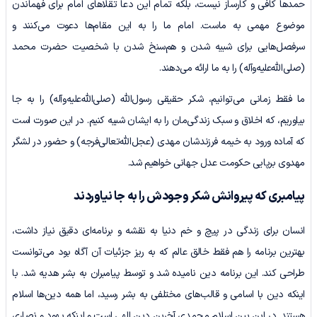
حمدها کافی و کارساز نیست، بلکه تمام این دعا تقلاهای امام برای فهماندن
موضوع مهمی به ماست. امام ما را به این مقام‌ها دعوت می‌کنند و
سرفصل‌هایی برای شبیه شدن و هم‌سنخ شدن با شخصیت حضرت محمد
(صلی‌الله‌علیه‌وآله) را به ما ارائه می‌دهند.
ما فقط زمانی می‌توانیم، شکر حقیقی رسول‌الله (صلی‌الله‌علیه‌وآله) را به جا
بیاوریم، که اخلاق و سبک زندگی‌مان را به ایشان شبیه کنیم. در این صورت است
که آماده ورود به خیمه فرزندشان مهدی (عجل‌الله‌تعالی‌فرجه) و حضور در لشگر
مهدوی برپایی حکومت عدل جهانی خواهیم شد.
پیامبری که پیروانش شکر وجودش را به جا نیاوردند
انسان برای زندگی در پیچ و خم دنیا به نقشه و برنامه‌ای دقیق نیاز داشت،
بهترین برنامه را هم فقط خالق عالم که به ریز جزئیات آن آگاه بود می‌توانست
طراحی کند. این برنامه دین نامیده شد و توسط پیامبران به بشر هدیه شد. با
اینکه دین با اسامی و قالب‌های مختلفی به بشر رسید، اما همه دین‌ها اسلام
هستند. در این بین اسلام محمدی آخرین دین الهی است و این‎که یهود و نصاری