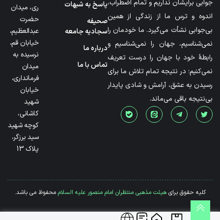
جوابی برایشان نداریم و تمام اضطراب،
پاسخ به شبهات
ری، میدان
اندوه و ترس ما از زندگی از همین
حضرت
صحیفه
بی‌جوابی نشأت می‌گیرد. ما خودمان را
عبدالعظیم،
سجادیه جامعه
خیابان قم،
نمی‌شناسیم، جهان را نمی‌شناسیم و
درباره ما
نرسیده به
رابطۀ خود با جهان را درست تعریف
تماس با ما
میدان
نمی‌کنیم؛ در نتیجه تمام تلاش ما برای
فرمانداری،
رسیدن به عشق، آرامش و شادی پایدار
خیابان
بی‌نتیجه باقی می‌ماند.
شهید
کاشانی،
کوچه شهید
سید برزگر،
پلاک 13
کلیه حقوق برای
هیئت مذهبی منتظران امام منصور علیه السلام
محفوظ می باشد.