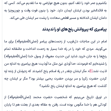
بکشیم و عمر خود را تلف کنیم، بدون هیچ عوارضی به ما تقدیم می‌کند. کسی که
به قائدالخیر بودن ایشان ایمان دارد، خود را بدون فوت وقت و چون‌وچرا به
دامان ایشان انداخته و مسیر قطعی سعادت را پشت سر ایشان طی می‌کند.
پیامبری که پیروانش رنج‌های او را ندیدند
امام در این مناجات دل‌فریب از زحمت‌های پیامبر (صلی‌الله‌علیه‌وآله) برای ما
می‌گویند. مردی که خود را در راه خدا بسیار به زحمت انداخت و عاشقانه تمام
رنج‌ها را به جان خرید. شاید این حدیث معروف از رسول خدا (صلی‌الله‌علیه‌وآله)
را شنیده‌ایم که فرمودند: «ما أوذی نبیّ مثل ما أوذیت؛ هیچ پیامبری به اندازه من
اذیت نشد.
[1]
». مگر ایشان چقدر در راه اسلام رنج کشیدند که زجرشان از زنده اره
کردن حضرت زکریا و سر بریدن حضرت یحیی بیشتر بود؟ مگر بر ایشان چه
گذشت که هیچ پیامبری به اندازه ایشان رنج نکشید؟
در تورق تاریخ می‌بینیم که شخصیت حضرت محمد (صلی‌الله‌علیه‌وآله) از
کودکی هم با خدا مأنوس بوده است. رفتن به مقاله بعدی از بعثت هم تا پایان