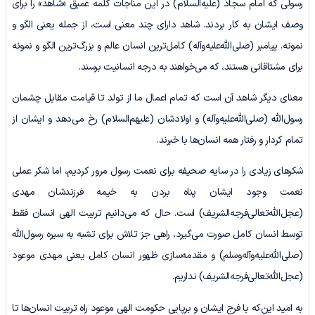
رسولی که امام سجاد (علیه‌السلام) در این مناجات کلمه عمیق «شاهد» را برای
وصف ایشان به کار بردند. شاهد دارای چند معنی است، از جمله یعنی الگو و
نمونه. پیامبر (صلی‌الله‌علیه‌وآله) کامل‌ترین انسان عالم و بزرگ‌ترین الگو و نمونه
برای مشتاقانی هستند، که می‌خواهند به درجه انسانیت برسند.
معنای دیگر شاهد آن است که تمام اعمال ما از تولد تا قیامت مقابل چشمان
رسول‌الله (صلی‌الله‌علیه‌وآله) و اولادشان (علیهم‌السلام) رخ می‌دهد و ایشان از
تمام کردار و رفتار همه انسان‌ها با خبرند.
شکرهای زیادی را در سایه صحیفه برای نعمت رسول مرور کردیم، اما شکر عملی
نعمت وجود ایشان پناه بردن به خیمه فرزندشان مهدی
(عجل‌الله‌تعالی‌فرجه‌الشریف) است. حال که می‌دانیم تربیت الهی انسان فقط
توسط انسان کامل صورت می‌گیرد، راهی جز تلاش برای تشبه به سیره رسول‌الله
(صلی‌الله‌علیه‌وآله‌وسلم) و مقدمه‌سازی ظهور انسان کامل یعنی مهدی موعود
(عجل‌الله‌تعالی‌فرجه‌الشریف) نداریم.
به امید این‌که با فرج ایشان و برپایی حکومت الهی موعود راه تربیت انسان‌ها تا