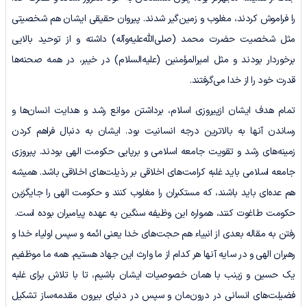
را فراموش کردند، مغلوب و زمین‌گیر شدند. پیروان حقیقی ایشان هم شخصیتی
مثل شخصیت حضرت محمد (صلی‌الله‌علیه‌وآله) داشته و از توحید بالایی
برخوردار بودند و مثل امیرالمؤمنین (علیه‌السلام) در خیبر، در همه صحنه‌ها
قدرت خود را از خدا می‌گرفتند.
تمام هدف ایشان ازپیروزی اسلام، برداشتن موانع رشد و هدایت انسان‌ها و
رساندن آنها به بالاترین درجه انسانیت بود. ایشان به دنبال فراهم کردن
زمینه‌های رشد و تقویت جامعه اسلامی و برپایی حکومت الهی بودند. پیروزی
جامعه اسلامی باید غلبه کرامت‌های اخلاقی بر رذیلت‌های اخلاقی باشد. همیشه
هم عده‌ای باید باشند، که مستکبران را مغلوب کنند و حکومت الهی را جایگزین
حکومت طاغوت کنند، همواره این وظیفه سنگین به عهده پیامبران بوده است.
رفتن به مقاله بعدی از انبیاء هم حجت‌های خدا یعنی ائمه و سپس اولیاء خدا و
رهبران الهی و در سایه آنها هر کدام از ما وارث این جهاد هستیم. همه ما موظفیم
یک حسین و زینب با همان خصوصیات ایشان باشیم، تا با تلاش برای غلبه
فضیلت‌های انسانی در درون‌مان و سپس در دنیای بیرون مقدمه‌ساز تشکیل