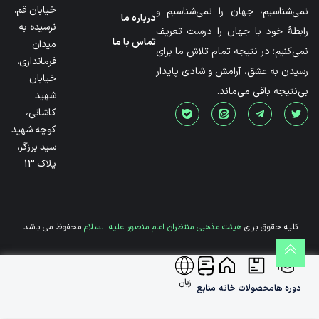
خیابان قم،
نمی‌شناسیم، جهان را نمی‌شناسیم و
درباره ما
نرسیده به
رابطۀ خود با جهان را درست تعریف
تماس با ما
میدان
نمی‌کنیم؛ در نتیجه تمام تلاش ما برای
فرمانداری،
رسیدن به عشق، آرامش و شادی پایدار
خیابان
بی‌نتیجه باقی می‌ماند.
شهید
کاشانی،
کوچه شهید
سید برزگر،
پلاک 13
کلیه حقوق برای
هیئت مذهبی منتظران امام منصور علیه السلام
محفوظ می باشد.
زبان
دوره ها
محصولات
خانه
منابع