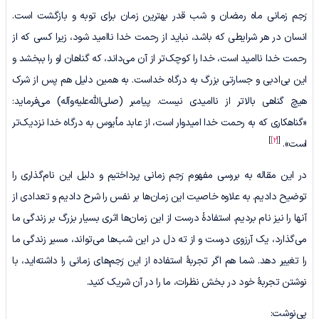
رَحِم زمانی ماه رمضان و شب قدر بهترین زمان برای توبه و بازگشت است.
انسان در هر شرایطی که باشد، نباید از رحمت خدا ناامید شود، زیرا کسی که از
رحمت خدا ناامید است، خدا را کوچک‌تر از آن می‌داند، که گناهان او را ببخشد و
این بی‌ادبی و جسارتی بزرگ به درگاه خداست. به همین دلیل هم پس از شرک
هیچ گناهی بالاتر از ناامیدی نیست. پیامبر (صلی‌الله‌علیه‌وآله) می‌فرماید:
«گناهکاری که به رحمت خدا امیدوار است، از عابد مأیوس به درگاه خدا نزدیک‌تر
]
[2]
[
است».
در این مقاله به بررسی مفهوم رَحِم زمانی پرداختیم و دلیل این نام‌گذاری را
توضیح دادیم. به علاوه خاصیت این زمان‌ها بر نفس را شرح دادیم و تعدادی از
آنها را نیز نام بردیم. استفادۀ درست از این زمان‌ها اثری بسیار بزرگ بر زندگی ما
می‌گذارد، یک آرزوی درست و از ته دل در این شب‌ها می‌تواند، مسیر زندگی ما
را تغییر دهد. شما هم اگر تجربۀ استفاده از این رَحِم‌های زمانی را داشته‌اید، با
نوشتن تجربۀ خود در بخش نظرات، ما را در آن شریک کنید.
پی‌نوشت: