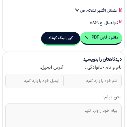
[1]
فضائل الأشهر الثلاثه، ص 97
[2]
کنزالعمال، ح 5869
دانلود فایل PDF
کپی لینک کوتاه
دیدگاهتان را بنویسید
نام و نام خانوادگی :
آدرس ایمیل:
متن پیام: