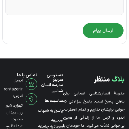
ارسال پیام
دسترسی
تماس با ما
بلاگ
منتظر
سریع
ایمیل:
مدرسه انسان
@montazer.ir
شناسی
مدرسۀ انسان‌شناسی فضایی برای
آدرس:
مناسبت ها
یافتن پاسخ است. پاسخ سؤالاتی که
تهران، شهر
جوابی برایشان نداریم و تمام اضطراب،
پاسخ به شبهات
ری، میدان
اندوه و ترس ما از زندگی از همین
حضرت
صحیفه
بی‌جوابی نشأت می‌گیرد. ما خودمان را
عبدالعظیم،
سجادیه جامعه