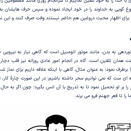
 با خدا را به خود تلقین نماییم تا سرانجام روزی مانند معصومین ر
دروغ گویی به خداوند را در خود ایجاد نموده و سپس حرف هایشان ب
برای اظهار محبت دروغین هم حاضر نیستند وقت صرف کنند و این نش
توردهی به بدن، مانند موتور اتومبیل است که گاهی نیاز به نیروی
ت همان تلقین است. گاه در انجام امور عادی روزانه نیز قلب دچا
برطرف نمود؛ به عنوان مثال، گاهی با اینکه علاقه داریم برای نماز ش
ه ای ست که نمی توانیم سحر داشته باشیم؛ در این صورت چارۀ کار،
ر را بر او تحمیل نمود تا به تدریج با آن انس بگیرد؛ چون اگر به حال
ا را تا قعر جهنم فرو می برند.