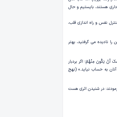
داری هستند، بایستیم و حال
رل نفس و راه اندازی قلب،
 را نادیده می گرفتید، بهتر
َکَ أَنْ یَکُونَ مِنْهُمْ؛ اگر بردبار
آنان به حساب نیاید.» (نهج
‌فرمودند: در شنیدن اثری هست