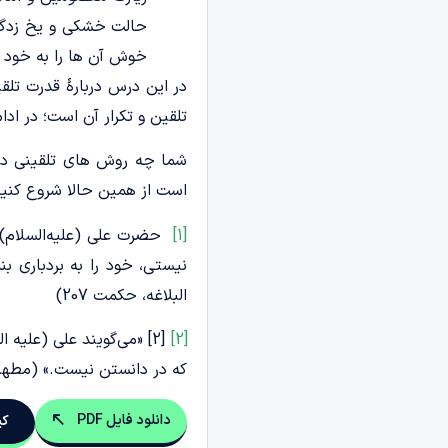
حالت خشکی و یخ زدگی د
خوش آن ها را به خود ت
در این درس دربارۀ قدرت تل
تلقین و تکرار آن است؛ در ادام
شما چه روش های تلقینی دیگری
است از همین حالا شروع کنید 
[1]
حضرت علی (علیه‌السلام) می‌فرماید: «
نیستى، خود را به بردبارى ب
البلاغه، حکمت 207)
[2]
[2] «می‌گویند علی (علیه
که در دانستن نیست.» (مطهری، م
دانلود فایل PDF
کپ