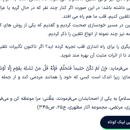
اشته باشد؛ در این صورت اگر کنار چند نفر که در حال گریه یا عزا
لقین کنیم، قلب ما هم راه می افتد.
قین در مسیر خودسازی صحبت کردیم و گفتیم که یکی از روش های کنت
ه نیز چند نمونه از انواع تلقین را ذکر کردیم.
 را برای راه اندازی قلب تجربه کرده اید؟ اگر تاکنون تأثیرات تلقین
تا از اثرات مثبت آن بهره مند شوید.
إِنْ لَمْ تَکُنْ حَلِیماً فَتَحَلَّمْ، فَإِنَّهُ قَلَّ مَنْ تَشَبَّهَ بِقَوْمٍ إِلَّا أَوْش
نماى؛ زیرا اندک است کسى که خود را همانند مردمى کند و از جمله 
 السلام) به یکی از اصحابشان می‌فرمودند: عِظْنی؛ مرا موعظه کن و می
رتضی، مجموعه آثار مطهری، ج۲۵، ص۳۴۵)
ی لینک کوتاه