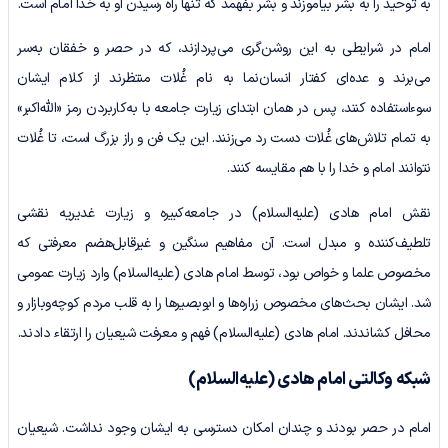
به توحید را به بشر بیاموزند و بشر بفهمد که تنها راه رسیدن او به خدا امام است.
امام در شرایطی به این روشن‌گری می‌پردازند، که در حصر و خفقان به‌سر
می‌برند و عده‌ای کفتار انسان‌نما به نام غُلات منتظرند از کلام ایشان
سوءاستفاده کنند، پس در همان ابتدای زیارت جامعه با به‌کاربردن رمز «الله‌اکبر»
به تمام تلاش‌های غُلات دست رد می‌زنند. این یک فن و راز بزرگ است، تا غُلات
نتوانند امام و خدا را با هم مقایسه کنند.
نقش امام هادی (علیه‌السلام) در جامعه‌کبیره و زیارت غدیریه نقشی
تلطیف‌کننده و مبدل است. آن مفاهیم سنگین و غیرقابل‌هضم معرفتی که
مخصوص علما و خواص بود، توسط امام هادی (علیه‌السلام) وارد زیارت عمومی
شد. ایشان بحث‌های مخصوص زراره‌ها و ابوبصیرها را به قلب مردم کوچه‌وبازار و
محافل کشاندند. امام هادی (علیه‌السلام) فهم و معرفت شیعیان را ارتقاء دادند.
شبکه وکالتی امام هادی
(علیه‌السلام)
امام در حصر بودند و چندان امکان دسترسی به ایشان وجود نداشت. شیعیان