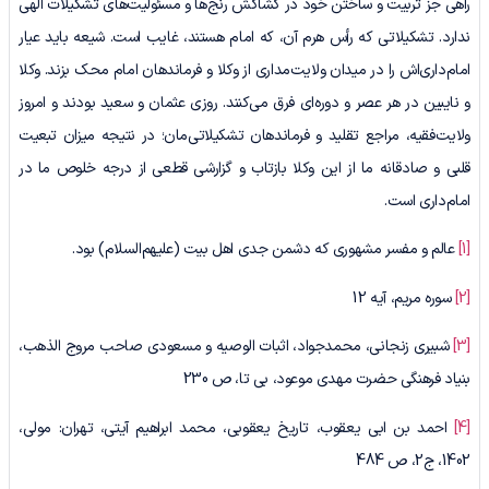
راهی جز تربیت و ساختن خود در کشاکش رنج‌ها و مسئولیت‌های تشکیلات الهی
ندارد. تشکیلاتی که رأس هرم آن، که امام هستند، غایب است. شیعه باید عیار
امام‌داری‌اش را در میدان ولایت‌مداری از وکلا و فرماندهان امام محک بزند. وکلا
و نایبین در هر عصر و دوره‌ای فرق می‌کنند. روزی عثمان و سعید بودند و امروز
ولایت‌فقیه، مراجع تقلید و فرماندهان تشکیلاتی‌مان؛ در نتیجه میزان تبعیت
قلبی و صادقانه ما از این وکلا بازتاب و گزارشی قطعی از درجه خلوص ما در
امام‌داری است.
[1]
عالم و مفسر مشهوری که دشمن جدی اهل بیت (علیهم‌السلام) بود.
[2]
سوره مریم، آیه 12
[3]
شبیری زنجانی، محمدجواد، اثبات الوصیه و مسعودی صاحب مروج الذهب،
بنیاد فرهنگی حضرت مهدی موعود، بی تا، ص 230
[4]
احمد بن ابی یعقوب، تاریخ یعقوبی، محمد ابراهیم آیتی، تهران: مولی،
1402، ج2، ص 484