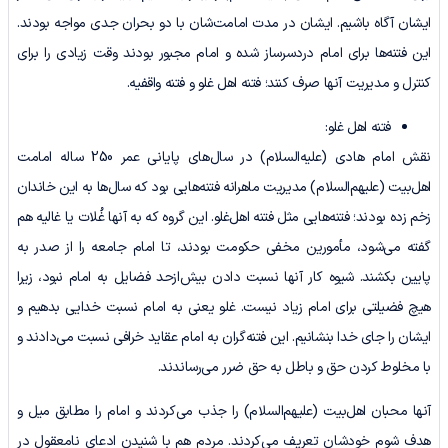
ایشان آگاه باشیم. ایشان در مدت امامت‌شان با دو بحران جدی مواجه بودند.
این فتنه‌ها برای امام دردسرساز شده و امام مجبور بودند وقت زیادی را برای
کنترل و مدیریت آنها صرف کنند؛ فتنه اهل غلو و فتنه واقفیه.
فتنه اهل غلو:
نقش امام هادی (علیه‌السلام) در سال‌های پایانی عمر 250 ساله امامت
اهل‌بیت (علیهم‌‌السلام) مدیریت ماهرانه فتنه‌هایی بود که سال‌ها به این خاندان
زخم زده بودند؛ فتنه‌هایی مثل فتنه اهل‌غلو. این گروه که به آنها غُلات یا غالیه هم
گفته می‌شود، مأمورین مخفی حکومت بودند، تا امام جامعه را از صدر به
پایین بکشند. شیوه کار آنها نسبت دادن بیش‌ازحد فضایل به امام نبود، زیرا
هیچ فضیلتی برای امام زیاد نیست. غلو یعنی به امام نسبت خدایی بدهیم و
ایشان را جای خدا بنشانیم. این فتنه‌گران به امام عقاید خرافی نسبت می‌دادند و
با مخلوط کردن حق و باطل به حق ضرر می‌رساندند.
آنها محبان اهل‌بیت (علیهم‌السلام) را جذب می‌کردند و امام را مطابق میل و
هدف شوم خودشان تعریف می‌کردند. مردم هم با شنیدن ادعای نامعقول در