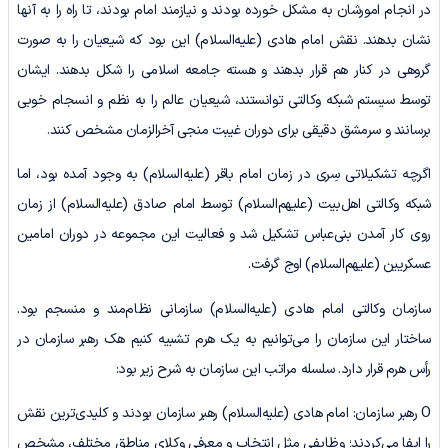
در انجام امورشان به مشکل خورده بودند و نیازمند امام بودند، تا راه را به آنها
نشان بدهند. نقش امام هادی (علیه‌السلام) این بود که شیعیان را به صورت
گروهی در کنار هم قرار بدهند و هسته جامعه اسلامی را شکل بدهند. ایشان
توسط سیستم شبکه وکالتی توانستند، شیعیان عالم را به نظم و انسجام خوبی
برسانند و سرمشق دقیقی برای دوران غیبت منجی آخرالزمان مشخص کنند.
اگرچه تشکیلاتی سِری در زمان امام باقر (علیه‌السلام) به وجود آمده بود، اما
شبکه وکالتی اهل‌بیت (علیهم‌السلام) توسط امام صادق (علیه‌السلام) از زمان
روی کار آمدن بنی‌عباس تشکیل شد و فعالیت این مجموعه در دوران امامین
عسکریین (علیهم‌السلام) اوج گرفت.
سازمان وکالتی امام هادی (علیه‌السلام) سازمانی نظام‌مند و منسجم بود.
ساختار این سازمان را می‌توانیم به یک هرم تشبیه کنیم هک رهبر سازمان در
رأس هرم قرار دارد. سلسله مراتب این سازمان به شرح زیر بود:
O رهبر سازمان: امام هادی (علیه‌السلام) رهبر سازمان بودند و کلیدی‌ترین نقش
را ایفا می‌کردند؛ وظایفی مثل انتخاب و معرفی وکلای مناطق مختلف، مشخص