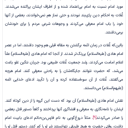
مورد امام نسبت به امام بی‌اعتماد شده و از اطراف ایشان پراکنده می‌شدند.
غُلات به احکام دین پای‌بند نبودند و حتی نماز هم نمی‌خواندند، بعضی از آنها
خود را باب امام معرفی می‌کردند و وجوهات شرعی مردم را برای خودشان
برمی‌داشتند.
بااین‌که غُلات در زمان ائمه برگشتن به مقاله قبلی هم وجود داشتند، اما در عصر
امام هادی (علیه‌السلام) پررنگ‌تر شدند. از آنجا که امام هادی (علیه‌السلام) علناً
اعلام امامت می‌کردند، رشد جمعیت غُلات طبیعی بود. جریان ننگین غلو باعث
می‌شد، که حضرت نتوانند جایگاه‌شان را به ‌راحتی معرفی کنند. امام هرچه
می‌گفتند، غُلات از آن سوءاستفاده کرده و آن را تأیید ادعای خدایی ائمه
(علیهم‌السلام) می‌دانستند.
نقش امام هادی (علیه‌السلام) آن بود که دست این گروه را از دین کوتاه کنند.
ایشان با نامه‌نگاری به معرفی و افشاگری آنها پرداختند و گاهاً دستور قتل بعضی
را صادر می‌کردند
[9]
. مثلاً دروغ‌گویی به نام فارس‌بن‌حاتم ادعای بابیت امام
داشت، وقتی حضرت به ‌هیچ‌ طریقی نتوانستند شر او را کم کنند، دستور قتل او را