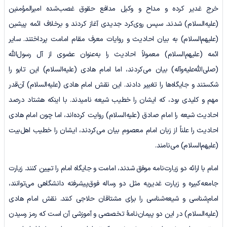
خرج غدیر کرده و مداح و وکیل مدافع حقوق غصب‌شده امیرالمؤمنین
(علیه‌السلام) شدند. سپس روی‌کرد جدیدی آغاز کردند و برخلاف ائمه پیشین
(علیهم‌السلام) به بیان احادیث و روایات معرف مقام امامت پرداختند. سایر
ائمه (علیهم‌السلام) معمولاً احادیث را به‌عنوان عضوی از آل رسول‌الله
(صلی‌الله‌علیه‌وآله) بیان می‌کردند، اما امام هادی (علیه‌السلام) این تابو را
شکستند و جایگاه‌ها را تغییر دادند. این نقش امام هادی (علیه‌السلام) آن‌قدر
مهم و کلیدی بود، که ایشان را خطیب شیعه نامیدند. با اینکه هشتاد درصد
احادیث شیعه را امام صادق (علیه‌السلام) روایت کرده‌اند، اما چون امام هادی
احادیث را علناً از زبان امام معصوم بیان می‌کردند، ایشان را خطیب اهل‌بیت
(علیهم‌السلام) می‌نامند.
امام با ارائه دو زیارت‌نامه موفق شدند، امامت و جایگاه امام را تبیین کنند. زیارت
جامعه‌کبیره و زیارت غدیریه مثل دو رساله فوق‌پیشرفته دانشگاهی می‌توانند،
امام‌شناسی و شیعه‌شناسی را برای مشتاقان حلاجی کنند. نقش امام هادی
(علیه‌السلام) در این دو پیمان‌نامۀ تخصصی و آموزشی آن است که رمز رسیدن