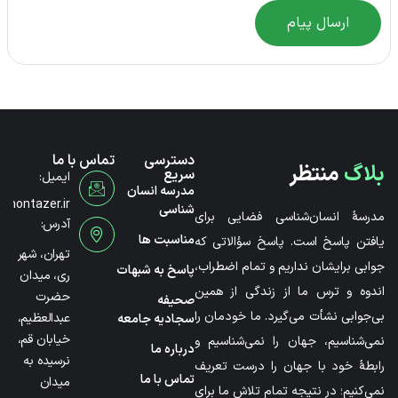
ارسال پیام
دسترسی
تماس با ما
بلاگ
منتظر
سریع
ایمیل:
مدرسه انسان
@montazer.ir
شناسی
مدرسۀ انسان‌شناسی فضایی برای
آدرس:
مناسبت ها
یافتن پاسخ است. پاسخ سؤالاتی که
تهران، شهر
جوابی برایشان نداریم و تمام اضطراب،
پاسخ به شبهات
ری، میدان
اندوه و ترس ما از زندگی از همین
حضرت
صحیفه
بی‌جوابی نشأت می‌گیرد. ما خودمان را
عبدالعظیم،
سجادیه جامعه
خیابان قم،
نمی‌شناسیم، جهان را نمی‌شناسیم و
درباره ما
نرسیده به
رابطۀ خود با جهان را درست تعریف
تماس با ما
میدان
نمی‌کنیم؛ در نتیجه تمام تلاش ما برای