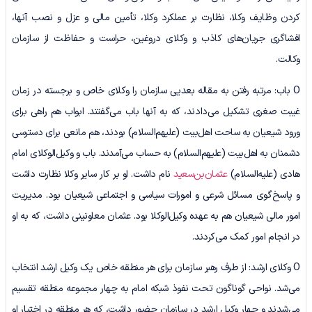
کردن وظایف وکلا، نظارت بر عملکرد وکلا، تأمین مالی و عزل و نصب آنها،
افشاگری جریان‌های کاذب و وکلای دروغین، حراست و حفاظت از سازمان
وکالت.
O باب: مرتبه رفتن به مقاله بعدیی سازمان را وکلای خاص و برجسته در زمان
غیبت صغری تشکیل می‌دادند، که به آنها باب می‌گفتند. ابواب هم راهی برای
ورود شیعیان به ساحت اهل‌بیت (علیهم‌السلام) بودند، هم مانعی برای دسترسی
دشمنان به اهل‌بیت (علیهم‌السلام) به حساب می‌آمدند. باب و وکیل‌الوکلای امام
هادی (علیه‌السلام)
عثمان‌بن‌سعید
نام داشت. او بر کار سایر وکلا نظارت داشت
و پاسخ‌گوی مسائل شرعی و امورات سیاسی و اجتماعی شیعیان بود. مدیریت
امور مالی شیعیان هم به عهده وکیل‌الوکلا بود. عثمان معاونینی داشت، که به او
در انجام امور کمک می‌کردند.
O وکلای ارشد: از طرف رهبر سازمان برای هر منطقه خاص یک وکیل ارشد انتخاب
می‌شد. نواحی گوناگون تحت نفوذ شبکه امام به چهار مجموعه منطقه تقسیم
می‌شدند و چهار وکیل ارشد در سازمان حضور داشت، که هر منطقه در اختیار او