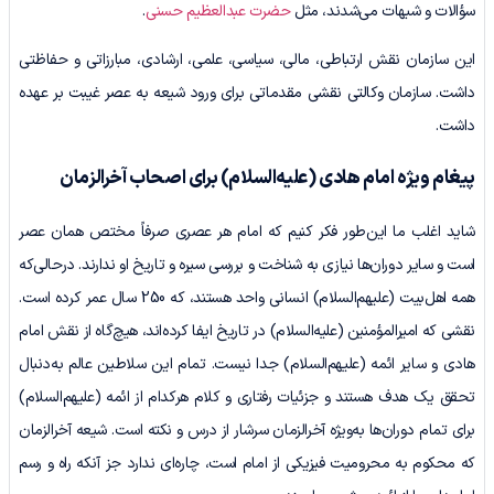
سؤالات و شبهات می‌شدند، مثل
حضرت عبدالعظیم حسنی
.
این سازمان نقش ارتباطی، مالی، سیاسی، علمی، ارشادی، مبارزاتی و حفاظتی
داشت. سازمان وکالتی نقشی مقدماتی برای ورود شیعه به عصر غیبت بر عهده
داشت.
پیغام ویژه امام هادی
(علیه‌السلام)
برای اصحاب آخرالزمان
شاید اغلب ما این‌طور فکر کنیم که امام هر عصری صرفاً مختص همان عصر
است و سایر دوران‌ها نیازی به شناخت و بررسی سیره و تاریخ او ندارند. درحالی‌که
همه اهل‌بیت (علیهم‌السلام) انسانی واحد هستند، که 250 سال عمر کرده است.
نقشی که امیرالمؤمنین (علیه‌السلام) در تاریخ ایفا کرده‌اند، هیچ‌گاه از نقش امام
هادی و سایر ائمه (علیهم‌السلام) جدا نیست. تمام این سلاطین عالم به‌دنبال
تحقق یک هدف هستند و جزئیات رفتاری و کلام هرکدام از ائمه (علیهم‌السلام)
برای تمام دوران‌ها به‌ویژه آخرالزمان سرشار از درس و نکته است. شیعه آخرالزمان
که محکوم به محرومیت فیزیکی از امام است، چاره‌ای ندارد جز آنکه راه‌ و رسم