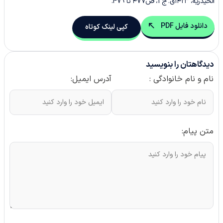
الحیدریه، ۱۴۲۳ق. ج 1، ص۴۷7 تا 479.
دانلود فایل PDF
کپی لینک کوتاه
دیدگاهتان را بنویسید
نام و نام خانوادگی :
آدرس ایمیل:
متن پیام: