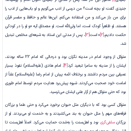
جنیدی گفت: او بچه است؟ من درسی از ادب می‌گویم و او باب‌هایی از ادب را
برای من باز می‌کند و من استفاده می‌کنم. این‌ها عالم و حافظ و مفسر قرآن
هستند. او ظاهراً کودک است، اما ولی‌الله است. او مصداق آیه «و او را در کودکی
حکمت دادیم.
[2]
» است
[3]
، پس از مدتی این استاد به شیعه‌ای مخلص تبدیل
شد.
متوکل از وجود امام در مدینه نگران بود و درحالی که امام 22 ساله بودند،
ایشان را از مدینه به سامرا تبعید کرد
[4]
. امام هادی (علیه‌السلام) نفوذ بسیار
عمیقی بین مردم داشتند و برخلاف ائمه پیش از امام رضا (علیه‌السلام) علناً از
امامت خود صحبت می‌کردند. شیوه پیش‌برد هدایت مردم توسط امام طوری
بود که حتی متوکل هم از آزار علنی ایشان می‌ترسید.
متوکل کسی بود که با دیگران مثل حیوان برخورد می‌کرد و حتی علما و بزرگان
فرقه‌های مهم را مثل حیوان به بند می‌کشیدند و به خدمت او می‌بردند. او از
بزرگان
سلفی‌گری
بود و اهل‌سنت را به‌شدت حمایت می‌کرد. اصلاً اهل‌سنت تا