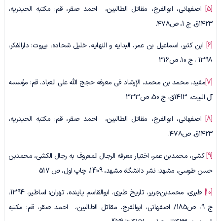
[5]
اصفهانی، ابوالفرج، مقاتل الطالبین، احمد صقر، قم: مکتبه الحیدریه،
۱۴۲۳ق. ج 1، ص۴۷۸.
[6]
ابن کثیر، اسماعیل بن عمر، البدایه و النهایه، خلیل شحاده، بیروت: دارالفکر،
1398 ، ج 10، ص316
[7]
مفید، محمد بن محمد، الإرشاد فی معرفه حجج الله علی العباد، قم: مؤسسه
آل البیت، 1413ق، ج 50، ص333
[8]
اصفهانی، ابوالفرج، مقاتل الطالبین، احمد صقر، قم: مکتبه الحیدریه،
۱۴۲۳ق. ص۴۷۸.
[9]
کشی، محمدبن عمر، اختیار معرفه الرجال المعروف به رجال الکشی، محمدبن
حسن طوسی، مشهد: نشر دانشگاه مشهد، 1409، چاپ اول، ص 517
[10]
طبری، محمدبن‌جریر، تاریخ طبری، ابوالقاسم پاینده، تهران: اساطیر، 1394،
ج 9، ص185/ اصفهانی، ابوالفرج، مقاتل الطالبین، احمد صقر، قم: مکتبه