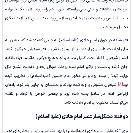
نداشتند، چه رسد به غذایی برای خوردن. برخی زنان شیعه لباسی برای پوشاندن
عورت‌شان نداشتند و حتی نمی‌توانستند جلوی هم راه بروند. زنان یک خانواده
باید یک لباس را به‌نوبت برای خواندن نماز می‌پوشیدند و پس از نماز به دیگری
تحویل می‌دادند.
فقر شیعه در دوران امام هادی (علیه‌السلام) به جایی کشیده شد که ایشان به
بیان احادیث طبی روی آوردند، تا از بیماری ناشی از فقر شیعیان جلوگیری کنند.
امام و شیعیان کاملاً تحت کنترل بودند و اجازه هیچ حرکتی نداشتند. فرقه واقفیه
جان گرفته و دست ‌و پاگیر امام شده بودند. متوکل راه‌های تقویت تشیع مثل
زیارت کربلا را بسته بود و قبر مطهر امام حسین (علیه‌السلام) را تخریب کرده
بود
[8]
. شیعیان مشوش و آواره شده بودند و دستشان به جایی بند نبود. راه‌های
ارتباطی امام در سامرا بسته شده بود و بعضی خواص با ترفند و نقشه
می‌توانستند مخفیانه با امام ملاقات کنند.
دو فتنه مشکل‌ساز عصر امام هادی
(علیه‌السلام)
برای آنکه نقش امام هادی (علیه‌السلام) را بهتر بشناسیم، باید از بحران‌های عصر