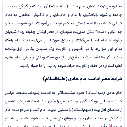
مخابره می‌کردند. نقش امام هادی (علیه‌السلام) آن بود که چگونگی مدیریت
جامعه و شیوه ارتباط‌گیری با امام و امام‌داری را با تاکتیکی نقطه‌زن به تمام
کسانی که به دور از امام زیستن محکوم بودند، می‌آ‌موختند. این شیوه چه بود و
چه اثراتی داشت؟ شکل مدیریت شیعیان در عصر ایشان چگونه بود؟ شیعیان
چگونه با امام ارتباط می‌گرفتند و صلاح امورشان را می‌فهمیدند؟ امام راهکار
تمام این سؤال‌ها را در تأسیس و تقویت یک سازمان وکالتی فوق‌پیشرفته
دیدند. اگر مشتاقید جزئیات دقیق‌تری از این شبکه وکالتی و نقش امام هادی
(علیه‌السلام) در حفظ و تقویت حیات شیعه بدانید، با ما همراه باشید.
شرایط عصر امامت امام هادی
(علیه‌السلام)
امام هادی (علیه‌السلام) حدود هشت‌سالگی به امامت رسیدند. معتصم عباسی
که از وجود این کودک نگران بود، شخصی را مأمور کرد به مدینه برود و دشمنی
از دشمنان اهل‌بیت (علیهم‌السلام) را مسئول تربیت امام کند. او می‌خواست امام
از کودکی بر ضد خاندان خود و موافق بنی‌عباس تربیت شوند. شخصی به نام
جنیدی
[1]
مأمور این کار شد. پس از مدتی از جنیدی احوال امام را پرسیدند.