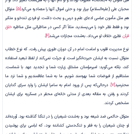
قبل متوکل به «جماعت» معروف بودند و او نام آنها را به اهل‌سنت تغییر داد. او از
محبان علی (علیه‌السلام) بیزار بود و حتی اموال آنها را مصادره می‌کرد
[5]
. متوکل
هم مثل مأمون عباسی ادعای علم و درس و بحث داشت. او فردی تندخو و متکبر
بود و فقط نظر خود را می‌پسندید. مثلاً اگر کسی در مناظراتی مثل مناظره
خلق
قرآن
نظری خلاف او می‌داد، به‌شدت مجازات می‌شد
[6]
.
نوع مدیریت قلوب و امامت امام در آن دوران طوری پیش رفت، که نوع خطاب
متوکل نسبت به ایشان حیرت‌انگیز است. او جرئت نمی‌کند از لفظ تبعید استفاده
کند، بلکه می‌گوید: امیرمؤمنان مشتاق زیارت شما و تجدید عهد با شماست.
مشتاقیم از فیوضات شما بهره‌مند شویم. ما به شما علاقمندیم و شما نزد ما
محترمید
[7]
. درحالی‌که پس از ورود امام به سامرا ایشان را وارد سرای گدایان
کردند و رفتن به مقاله بعدی از مدتی خانه‌ای محقر در عسکریه برای ایشان
مشخص کردند.
متوکل حاکمی ضد شیعه بود و به‌شدت شیعیان را در تنگنا گذاشته بود. آورده‌اند
او چنان شیعیان را به فقر و تنگ‌دستی کشانده بود، که لباسی برای پوشیدن