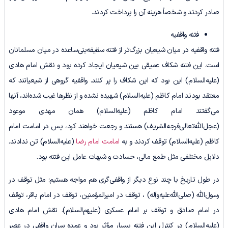
صادر کردند و شخصاً هزینه آن ‌را پرداخت کردند.
فتنه واقفیه
فتنه واقفیه در میان شیعیان بزرگ‌تر از فتنه سقیفه‌بنی‌ساعده در میان مسلمانان
است. این فتنه شکاف عمیقی بین شیعیان ایجاد کرده بود و نقش امام هادی
(علیه‌السلام) این بود که این شکاف را پر کنند. واقفیه گروهی از شیعیانند که
معتقد بودند امام کاظم (علیه‌السلام) شهیده نشده و از نظرها غیب شده‌اند، آنها
می‌گفتند امام کاظم (علیه‌السلام) همان مهدی موعود
(عجل‌الله‌تعالی‌فرجه‌الشریف) هستند و رجعت خواهند کرد، پس در امامت امام
کاظم (علیه‌السلام) توقف کردند و به
امامت امام رضا
(علیه‌السلام) تن ندادند.
دلایل مختلفی مثل طمع مالی، حسادت و شبهات عامل این فتنه بود.
در طول تاریخ با چند نوع دیگر از واقفی‌گری هم مواجه هستیم؛ مثل توقف در
رسول‌الله (صلی‌الله‌علیه‌وآله) ، توقف در امیرالمؤمنین، توقف در امام باقر، توقف
در امام صادق و توقف بر امام عسکری (علیهم‌السلام). نقش امام هادی
(علیه‌السلام) در کنترل این فتنه بسیار مؤثر بود و عمده سران واقفی در عصر