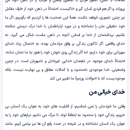
ملاقات با کسی، تصور فردی با ظاهری رسمی و مرتب را در ذهن خود می
پروراند و اگر هم فردی آسان گیر و خاکیست، احتمالاً در ذهن خود از طرف مقابل
نیز چنین تصوری خواهد داشت. همۀ این صحبت ها را کردیم که بگوییم، اگر ما
خود حقیقی مان را نشناخته و در مورد ارتباطمان با خدا درک درستی نداشته
باشیم، برداشتمان از خدا بر اساس آنچه در ذهن ماست شکل می گیرد، نه
خدای واقعی. اگر تاکنون زندگی بر وفق مرادمان بوده، به احتمال زیاد خدای
مهربانی برای خود داریم؛ اما اگر زندگی روی خوش خود را هنوز به ما نشان نداده،
احتمالاً خدای موجود در ذهنمان خدایی غیرعادل و نامهربان است. در چنین
وضعیتی، خدا موجودی نامحدود و با کمالات مطلق و بی نهایت نیست، بلکه
موجودیست که با احوالات روزمرۀ ما تغییر می کند.
خدای خیالی من
وقتی ما خودمان را نمی شناسیم، از قابلیت های خود به عنوان یک انسان بی
خبریم. زندگی خود را محدود به لحظۀ تولد تا مرگ می دانیم. نیازهای خود را به
عنوان یک انسان نشناخته و در نتیجه در صدد رفع آن ها نیز برنمی آییم. مانند