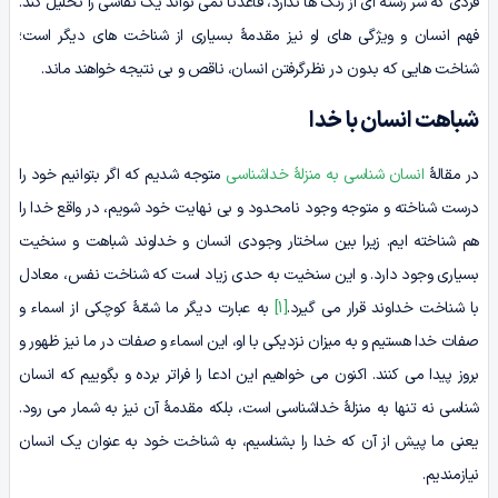
فردی که سر رشته ای از رنگ ها ندارد، قاعدتاً نمی تواند یک نقاشی را تحلیل کند.
فهم انسان و ویژگی های او نیز مقدمۀ بسیاری از شناخت های دیگر است؛
شناخت هایی که بدون در نظرگرفتن انسان، ناقص و بی نتیجه خواهند ماند.
شباهت انسان با خدا
در مقالۀ
انسان شناسی به منزلۀ خداشناسی
متوجه شدیم که اگر بتوانیم خود را
درست شناخته و متوجه وجود نامحدود و بی نهایت خود شویم، در واقع خدا را
هم شناخته ایم. زیرا بین ساختار وجودی انسان و خداوند شباهت و سنخیت
بسیاری وجود دارد. و این سنخیت به حدی زیاد است که شناخت نفس، معادل
با شناخت خداوند قرار می گیرد.
[1]
به عبارت دیگر ما شمّۀ کوچکی از اسماء و
صفات خدا هستیم و به میزان نزدیکی با او، این اسماء و صفات در ما نیز ظهور و
بروز پیدا می کنند. اکنون می خواهیم این ادعا را فراتر برده و بگوییم که انسان
شناسی نه تنها به منزلۀ خداشناسی است، بلکه مقدمۀ آن نیز به شمار می رود.
یعنی ما پیش از آن که خدا را بشناسیم، به شناخت خود به عنوان یک انسان
نیازمندیم.