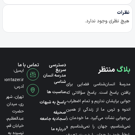
نظرات
هیچ نظری وجود ندارد.
دسترسی
تماس با ما
بلاگ
منتظر
سریع
ایمیل:
مدرسه انسان
@montazer.ir
شناسی
مدرسۀ انسان‌شناسی فضایی برای
آدرس:
مناسبت ها
یافتن پاسخ است. پاسخ سؤالاتی که
تهران، شهر
جوابی برایشان نداریم و تمام اضطراب،
پاسخ به شبهات
ری، میدان
اندوه و ترس ما از زندگی از همین
حضرت
صحیفه
بی‌جوابی نشأت می‌گیرد. ما خودمان را
عبدالعظیم،
سجادیه جامعه
خیابان قم،
نمی‌شناسیم، جهان را نمی‌شناسیم و
درباره ما
نرسیده به
رابطۀ خود با جهان را درست تعریف