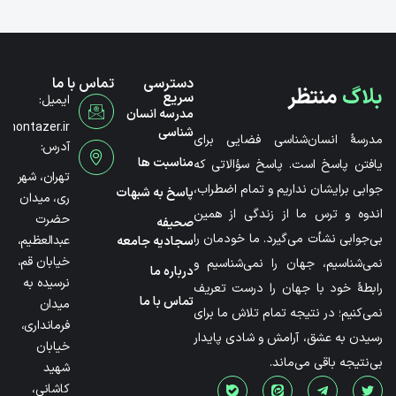
دسترسی
تماس با ما
بلاگ
منتظر
سریع
ایمیل:
مدرسه انسان
@montazer.ir
شناسی
مدرسۀ انسان‌شناسی فضایی برای
آدرس:
مناسبت ها
یافتن پاسخ است. پاسخ سؤالاتی که
تهران، شهر
جوابی برایشان نداریم و تمام اضطراب،
پاسخ به شبهات
ری، میدان
اندوه و ترس ما از زندگی از همین
حضرت
صحیفه
بی‌جوابی نشأت می‌گیرد. ما خودمان را
عبدالعظیم،
سجادیه جامعه
خیابان قم،
نمی‌شناسیم، جهان را نمی‌شناسیم و
درباره ما
نرسیده به
رابطۀ خود با جهان را درست تعریف
تماس با ما
میدان
نمی‌کنیم؛ در نتیجه تمام تلاش ما برای
فرمانداری،
رسیدن به عشق، آرامش و شادی پایدار
خیابان
بی‌نتیجه باقی می‌ماند.
شهید
کاشانی،