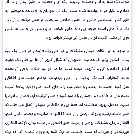
شود، یک شبه به این خصلت نرسیده، بلکه این خصلت در طول زمان و در اثر
تداوم و تکرار در او نهادینه شده است. یک فرد مهربان و رئوف هم همینطور. به
طور کلی، تثبیت هر حالتی در نفس حاصل مداومت بر عمل مرتبط با آن، در
یک بازۀ زمانی است. هرچه این بازۀ زمانی طولانی تر و تلقین آن حالت به نفس
قوی تر باشد، تثبیت آن در نفس نیز بیشتر خواهد بود.
با توجه به این نکات، درمان مشکلات روحی طی یک فرآیند و در طول یک بازۀ
زمانی امکان پذیر خواهد بود؛ همچنان که شکل گیری آن ها نیز طی یک فرآیند
اتفاق افتاده و آنی و ناگهانی نبوده است. ما می توانیم حالات روحی آزاردهنده
مانند اضطراب، افسردگی و ترس را از بین ببریم. می توانیم رذیلت های اخلاقی
مثل کینه، حسادت، بدبینی و عصبانیت را درمان کنیم. می توانیم روابط آسیب
دیده مان با خانواده و دوستان را ترمیم کنیم و حتی کیفیت ارتباطمان با افراد را
نسبت به قبل بهبود ببخشیم؛ اما همۀ این ها فقط در صورتی اتفاق می افتد، که
صبر داشته باشیم و روند درمان را از ابتدا تا انتها با مراقبت و دقت، دنبال کنیم.
انتظار درمان مشکلات روحی و رذیلت های اخلاقی در مدت زمان کوتاه، انتظاری
غیرمنطقی و غیرعاقلانه است. خلقیات بد یک شبه به وجود نیامده اند، که یک