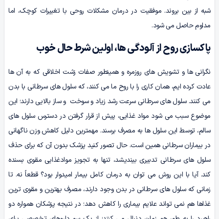
شبه از بین بروند. موفقیت در درمان مشکلات روحی با تغییرات کوچک، اما
مداوم حاصل می شود.
پاکسازی روح از آلودگی ها، اولین شرط حال خوب
نگرانی ها و تشویش های روزمره و همینطور صفات زشت اخلاقی که به آن ها
عادت کرده ایم، همان کاری را با روح ما می کنند، که سلول های سرطانی با بدن
می کنند. سلول های سرطانی سرعت رشد زیاد و سوخت و ساز بالایی دارند؛ این
موضوع سبب می شود مواد غذایی، پیش از قرار گرفتن در دسترس سلول های
سالم، توسط این سلول ها به مصرف برسند. مهمترین دلیل کاهش وزن ناگهانی
در بیماران سرطانی همین است. حال تصور کنید پزشک بدون آن که برای حذف
سلول های سرطانی تدبیری بیندیشد، تنها به تجویز موادغذایی مقوی بسنده
کند. آیا با این روش می توان به درمان کامل بیمار امیدوار بود؟ قطعاً نه. تا
زمانی که سلول های سرطانی در بدن وجود دارند، مصرف بهترین و مقوی ترین
غذاها هم نمی تواند علایم بیماری را کاهش دهد؛ در نتیجه پزشکان همواره دو
راهبرد را به طور هم زمان دنبال می کنند؛ از یک سو داروهای تخصصی برای