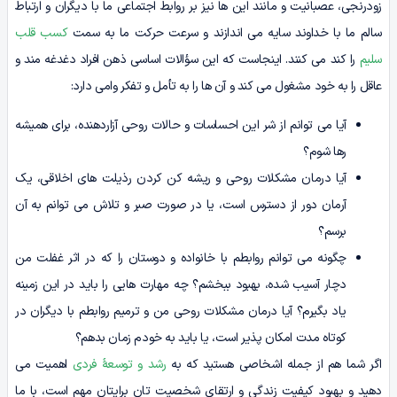
زودرنجی، عصبانیت و مانند این ها نیز بر روابط اجتماعی ما با دیگران و ارتباط
سالم ما با خداوند سایه می اندازند و سرعت حرکت ما به سمت
کسب قلب
سلیم
را کند می کنند. اینجاست که این سؤالات اساسی ذهن افراد دغدغه مند و
عاقل را به خود مشغول می کند و آن ها را به تأمل و تفکر وامی دارد:
آیا می توانم از شر این احساسات و حالات روحی آزاردهنده، برای همیشه
رها شوم؟
آیا درمان مشکلات روحی و ریشه کن کردن رذیلت های اخلاقی، یک
آرمان دور از دسترس است، یا در صورت صبر و تلاش می توانم به آن
برسم؟
چگونه می توانم روابطم با خانواده و دوستان را که در اثر غفلت من
دچار آسیب شده، بهبود ببخشم؟ چه مهارت هایی را باید در این زمینه
یاد بگیرم؟ آیا درمان مشکلات روحی من و ترمیم روابطم با دیگران در
کوتاه مدت امکان پذیر است، یا باید به خودم زمان بدهم؟
اگر شما هم از جمله اشخاصی هستید که به
رشد و توسعۀ فردی
اهمیت می
دهید و بهبود کیفیت زندگی و ارتقای شخصیت تان برایتان مهم است، با ما