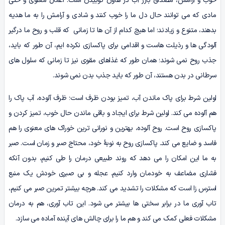
خوب و آرامش، مصداق بارز آب در هاون کوبیدن است. اعمال معنوی و حتی
مادی که می توانند حال دل ما را خوب کنند و شادی و آرامش را به ما هدیه
بدهند، متنوع و زیادند؛ اما هیچ کدام از آن ها تا زمانی که قلب و روح ما درگیر
آلودگی ها و رذیلت هاست و اقدامی برای پاکسازی نکرده ایم، آن طور که باید،
جذب روح نمی شوند؛ همان طور که غذاهای مقوی نیز تا زمانی که سلول های
سرطانی در بدن هستند، آن طور که باید جذب بدن نمی شوند.
اولین شرط برای پاک ماندن آب، تمیز بودن ظرف است؛ ظرف آلوده، آب پاک را
هم آلوده می کند. اولین شرط برای ایجاد و باقی ماندن حال خوب، تمیز کردن و
پاکسازی روح است. روح آلوده، بهترین و نورانی ترین خوراک های معنوی را هم
فاسد و ضایع می کند. پاکسازی روح به نوبۀ خود، محتاج صبر و زمان است. صبر
به ما این امکان را می دهد که روند طبیعی درمان را طی کنیم، بدون آنکه
فشاری مضاعف به خودمان وارد کنیم. عجله و بی صبری خودش یک منبع
استرس زا است که مشکلات را تشدید می کند. هرچه بیشتر تمرین صبر می کنیم،
تاب آوری ما در برابر سختی ها بیشتر می شود. این تاب آوری، هم به درمان
مشکلات فعلی کمک می کند و هم ما را برای چالش های آینده آماده می سازد.