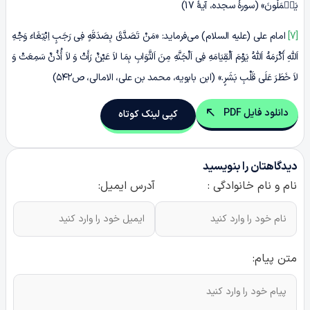
یَعۡمَلُونَ» (سورۀ سجده، آیۀ 17)
[7]
امام علی (علیه السلام) می‌فرماید: «مَنْ تَصَدَّقَ بِصَدَقَهٍ فِی رَجَبٍ اِبْتِغَاءَ وَجْهِ
اَللَّهِ أَکْرَمَهُ اَللَّهُ یَوْمَ اَلْقِیَامَهِ فِی اَلْجَنَّهِ مِنَ اَلثَّوَابِ بِمَا لاَ عَیْنٌ رَأَتْ وَ لاَ أُذُنٌ سَمِعَتْ وَ
لاَ خَطَرَ عَلَى قَلْبِ بَشَرٍ.» (ابن بابویه، محمد بن علی، الامالی، ص۵۴۲)
دانلود فایل PDF
کپی لینک کوتاه
دیدگاهتان را بنویسید
نام و نام خانوادگی :
آدرس ایمیل:
متن پیام: