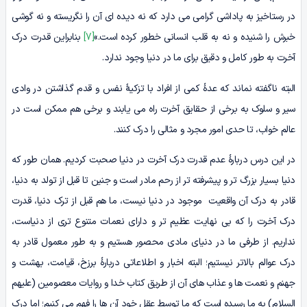
در رستاخیز به پاداشى گرامی می دارد که نه دیده اى آن را نگریسته و نه گوشى
خبرش را شنیده و نه به قلب انسانى خطور کرده است.»
[7]
بنابراین قدرت درک
آخرت به طور کامل و دقیق برای ما در دنیا وجود ندارد.
البته ناگفته نماند که عدۀ کمی از افراد با تزکیۀ نفس و قدم گذاشتن در وادی
سیر و سلوک به برخی از حقایق آخرت راه می یابند و برخی هم ممکن است در
عالم خواب، تا حدی امور مجرد و مثالی را درک کنند.
در این درس دربارۀ عدم قدرت درک آخرت در دنیا صحبت کردیم. همان طور که
دنیا بسیار بزرگ تر و پیشرفته تر از رحم مادر است و جنین تا قبل از تولد به دنیا،
قادر به درک آن واقعیت موجود در دنیا نیست، ما هم قبل از ترک دنیا، قدرت
درک آخرت را که بی نهایت عظیم تر و دارای نعمات متنوع تری از دنیاست،
نداریم. از طرفی ما در دنیای مادی محصور هستیم و به طور معمول قادر به
درک عوالم بالاتر نیستیم؛ البته اخبار و اطلاعاتی دربارۀ برزخ، قیامت، بهشت و
جهنم و نعمت ها و عذاب های آن از طریق کتاب خدا و روایات معصومین (علیهم
السلام) به ما رسیده است که ما توسط عقل خود آن ها را فهم می کنیم؛ اما درک