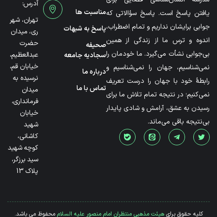
آدرس:
مناسبت ها
یافتن پاسخ است. پاسخ سؤالاتی که
تهران، شهر
جوابی برایشان نداریم و تمام اضطراب،
پاسخ به شبهات
ری، میدان
اندوه و ترس ما از زندگی از همین
حضرت
صحیفه
بی‌جوابی نشأت می‌گیرد. ما خودمان را
عبدالعظیم،
سجادیه جامعه
خیابان قم،
نمی‌شناسیم، جهان را نمی‌شناسیم و
درباره ما
نرسیده به
رابطۀ خود با جهان را درست تعریف
تماس با ما
میدان
نمی‌کنیم؛ در نتیجه تمام تلاش ما برای
فرمانداری،
رسیدن به عشق، آرامش و شادی پایدار
خیابان
بی‌نتیجه باقی می‌ماند.
شهید
کاشانی،
کوچه شهید
سید برزگر،
پلاک 13
کلیه حقوق برای
هیئت مذهبی منتظران امام منصور علیه السلام
محفوظ می باشد.