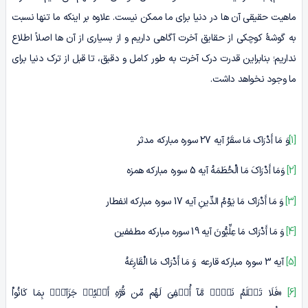
ماهیت حقیقی آن ها در دنیا برای ما ممکن نیست. علاوه بر اینکه ما تنها نسبت
به گوشۀ کوچکی از حقایق آخرت آگاهی داریم و از بسیاری از آن ها اصلاً اطلاع
نداریم؛ بنابراین قدرت درک آخرت به طور کامل و دقیق، تا قبل از ترک دنیا برای
ما وجود نخواهد داشت.
[1]
وَ مَا أَدْرَاک مَا سقَرُ آیه 27 سوره مبارکه مدثر
[2]
وَمَا أَدْرَاکَ مَا الْحُطَمَهُ آیه 5 سوره مبارکه همزه
[3]
وَ مَا أَدْرَاک مَا یَوْمُ الدِّینِ آیه 17 سوره مبارکه انفطار
[4]
وَ مَا أَدْرَاک مَا عِلِّیُّونَ‏ آیه 19 سوره مبارکه مطففین
[5]
آیه 3 سوره مبارکه قارعه وَ مَا أَدْرَاک مَا الْقَارِعَهُ
[6]
«فَلَا تَعۡلَمُ نَفۡسࣱ مَّآ أُخۡفِیَ لَهُم مِّن قُرَّهِ أَعۡیُنࣲ جَزَآءَۢ بِمَا کَانُواْ