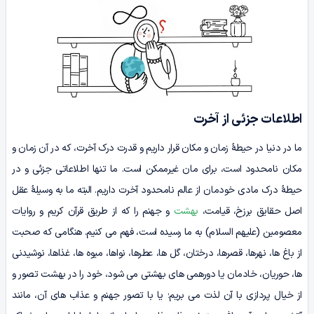
اطلاعات جزئی از آخرت
ما در دنیا در حیطۀ زمان و مکان قرار داریم و قدرت درک آخرت، که در آن زمان و
مکان نامحدود است، برای مان غیرممکن است. ما تنها اطلاعاتی جزئی و در
حیطۀ درک مادی خودمان از عالم نامحدود آخرت داریم. البته ما به وسیلۀ عقل
اصل حقایق برزخ، قیامت،
بهشت
و جهنم را که از طریق قرآن کریم و روایات
معصومین (علیهم السلام) به ما رسیده است، فهم می کنیم. هنگامی که صحبت
از باغ ها، نهرها، قصرها، درختان، گل ها، عطرها، نواها، میوه ها، غذاها، نوشیدنی
ها، حوریان، خادمان یا دورهمی های بهشتی می شود، خود را در بهشت تصور و
از خیال پردازی با آن لذت می بریم؛ یا با تصور جهنم و عذاب های آن، مانند