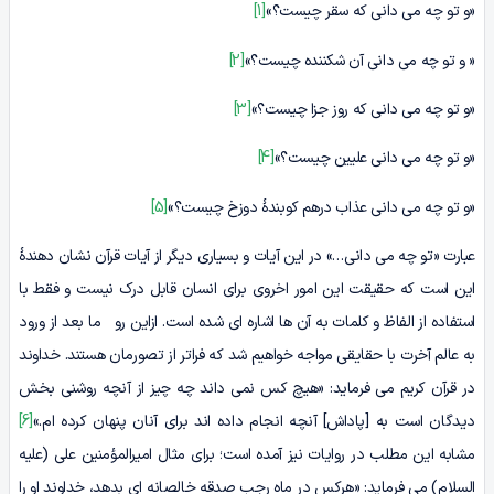
«و تو چه می دانی که سقر چیست؟»
[1]
« و تو چه می دانی آن شکننده چیست؟»
[2]
«و تو چه می دانی که روز جزا چیست؟»
[3]
«و تو چه می دانی علیین چیست؟»
[4]
«و تو چه می دانی عذاب درهم کوبندۀ دوزخ چیست؟»
[5]
عبارت «تو چه می دانی…» در این آیات و بسیاری دیگر از آیات قرآن نشان دهندۀ
این است که حقیقت این امور اخروی برای انسان قابل درک نیست و فقط با
استفاده از الفاظ و کلمات به آن ها اشاره ای شده است. ازاین رو ما بعد از ورود
به عالم آخرت با حقایقی مواجه خواهیم شد که فراتر از تصورمان هستند. خداوند
در قرآن کریم می فرماید: «هیچ کس نمی داند چه چیز از آنچه روشنی بخش
دیدگان است به [پاداش] آنچه انجام داده اند برای آنان پنهان کرده ام.»
[6]
مشابه این مطلب در روایات نیز آمده است؛ برای مثال امیرالمؤمنین علی (علیه
السلام) می فرماید: «هرکس در ماه رجب صدقه خالصانه اى بدهد، خداوند او را