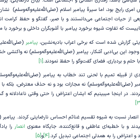
 سیاسی باشد، رفتاری انسانی و اجتماعی است؛ بیان نارضایتی، پرس
مری رایج بود، اما سیرۀ پیامبر اسلام (صلی‌الله‌علیه‌وآله‌وسلم) نشا
عی از حیات اجتماعی می‌دانستند و با صبر، گفتگو و حفظ کرامت ا
ییست که تفاوت شیوه برخورد پیامبر با آشوبگران داخلی و برخورد 
یثی گزارش شده است که برخی اعراب بادیه‌نشین،
پیامبر
(صلی‌الله‌علیه
وجود این بی‌ادبی آشکار، پیامبر (صلی‌الله‌علیه‌وآله‌وسلم) نه واکنشی خش
با حلم و بردباری، فضای گفت‌وگو را حفظ نمودند.
[1]
 از قبیله تمیم با لحنی تند خطاب به پیامبر (صلی‌الله‌علیه‌وآله‌وسل
ر (صلی‌الله‌علیه‌وآله‌وسلم) نه مجازات بود و نه حذف معترض، بلکه با
ند. در اینجا میبینیم که ایشان اعتراض را حتی وقتی ناعادلانه و گس
 انصار نسبت به شیوه تقسیم غنائم احساس نارضایتی کردند. پیامبر (صلی‌ا
یدند و با خطبه‌ای عاطفی و قانع‌کننده، جایگاه معنوی
انصار
را یادآ
رد و اعتراض را به همدلی اجتماعی تبدیل کرد.
[4]
و
[5]