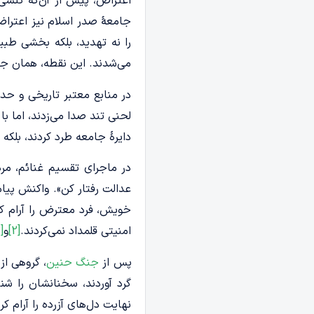
اعتراض، پیش از آن‌که کنشی
جامعۀ صدر اسلام نیز اعتراض ا
را نه تهدید، بلکه بخشی طبی
می‌شدند. این نقطه، همان جا
در منابع معتبر تاریخی و حد
لحنی تند صدا می‌زدند، اما با 
دایرۀ جامعه طرد کردند، بلکه 
در ماجرای تقسیم غنائم، مردی
عدالت رفتار کن». واکنش پیامب
خویش، فرد معترض را آرام کرد
امنیتی قلمداد نمی‌کردند.
[2]
و
[3]
پس از
جنگ حنین
، گروهی از
گرد آوردند، سخنانشان را شن
نهایت دل‌های آزرده را آرام ک