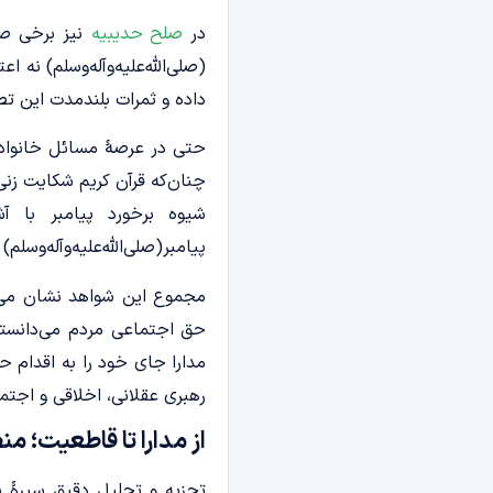
در
صلح حدیبیه
نیز برخی صح
(صلی‌الله‌علیه‌وآله‌وسلم) نه 
داده و ثمرات بلندمدت این ت
حتی در عرصۀ مسائل خانوادگی و
چنان‌که قرآن کریم شکایت ز
شیوه برخورد پیامبر با 
پیامبر(صلی‌الله‌علیه‌وآله‌وسلم
مجموع این شواهد نشان می‌ده
حق اجتماعی مردم می‌دانستن
مدارا جای خود را به اقدام حک
رهبری عقلانی، اخلاقی و اجتم
از مدارا تا قاطعیت؛ م
تجزیه و تحلیل دقیق سیرۀ نب