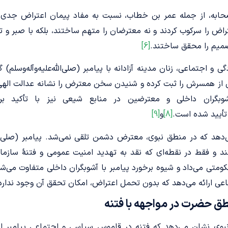
ابه، از جمله عمر بن خطاب، نسبت به مفاد پیمان اعتراض جدی دا
اعتراض را سرکوب کردند و نه معترضان را متهم ساختند، بلکه با صبر و ت
صمیم را محقق ساختند.
[6]
 اجتماعی، زنان مدینه آزادانه با پیامبر (صلی‌الله‌علیه‌وآله‌وسلم) گ
نی از همسرش را ثبت کرده و شنیدن سخن معترض را نشانه عدالت اله
آشوبگران داخلی و معترضین در منابع شیعی نیز با تأکید 
) تأیید شده است.
[8]
و
[9]
د که در منطق نبوی، معترض دشمن تلقی نمی‌شد. پیامبر (صلی‌الله‌
د و فقط در نقطه‌ای که نقد به تهدید امنیت عمومی و فتنۀ سازمان
ومتی می‌داد و شیوه برخورد پیامبر با آشوبگران داخلی متفاوت می‌شد.
اعی ارائه می‌دهد که بدون تحمل اعتراض، امکان تحقق آن وجود ندارد
نطق حضرت در مواجهه با فتنه
وی نشان می‌دهد که فتنه در قاموس سیاسی و اجتماعی پیامبر اسلام (