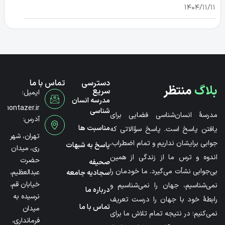
۱۴۰۴/۱۱/۱۱
دسترسی
تماس با ما
بلاگ
منتظر
سریع
ایمیل:
مدرسه انسان
@montazer.ir
شناسی
مدرسۀ انسان‌شناسی فضایی برای
آدرس:
مناسبت ها
یافتن پاسخ است. پاسخ سؤالاتی که
تهران، شهر
جوابی برایشان نداریم و تمام اضطراب،
پاسخ به شبهات
ری، میدان
اندوه و ترس ما از زندگی از همین
حضرت
صحیفه
بی‌جوابی نشأت می‌گیرد. ما خودمان را
عبدالعظیم،
سجادیه جامعه
خیابان قم،
نمی‌شناسیم، جهان را نمی‌شناسیم و
درباره ما
نرسیده به
رابطۀ خود با جهان را درست تعریف
تماس با ما
میدان
نمی‌کنیم؛ در نتیجه تمام تلاش ما برای
فرمانداری،