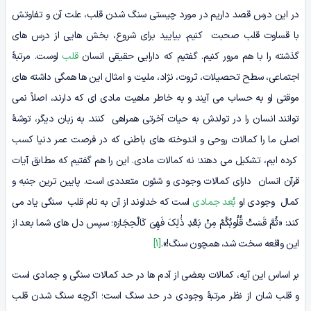
در این درس قصد داریم در مورد چیستی سنگ شدن قلب، علت آن و تفاوتش
با قساوت قلب صحبت کنیم. بیایید برای شروع، بخش هایی از درس های
گذشته را با هم مرور کنیم. گفتیم که دارایی حقیقی انسان
قلب
اوست. مرتبۀ
اجتماعی، سطح تحصیلات، ثروت، نژاد، ملیت و امثال این ها همگی داشته های
موقتی او به حساب می آیند و به خاطر ماهیت مادی ای که دارند، اصلاً نمی
توانند انسان را در تولدش به حیات آخرتی همراهی کنند. به زبان دیگر، توشۀ
اصلی ما را کمالات روحی و اندوخته های باطنی که در فرصت عمر دنیا کسب
کرده ایم، تشکیل می دهند؛ نه کمالات مادی. این را هم گفتیم که مطابق آیات
قرآن انسان دارای کمالات وجودی و شئون متعددی است. پایین ترین جنبه و
کمال وجودی او
بُعد جمادی
است که خداوند از آن به نام قلب سنگی یاد می
کند: «ثُمَّ قَسَتْ قُلُوبُکُمْ مِنْ بَعْدِ ذَٰلِکَ فَهِیَ کَالْحِجَارَهِ؛ سپس دل های شما بعد از
این واقعه سخت شد، همچون سنگ!».
[1]
بر اساس این آیه، کمالات بعضی از آدم ها در حد کمالات سنگی و جمادی است
و قلب شان از نظر مرتبۀ وجودی در حد سنگ است؛ اگرچه سنگ شدن قلب