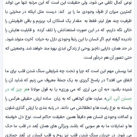
نوعی کمال تلقی می شود، ولی حقیقت این است که این مرتبه تنها می تواند
کمترین میزان از ظرف وجودی ما را پر کند؛ درست مثل اینکه در مخزنی با
ظرفیت چند هزار لیتر، فقط به مقدار یک استکان آب بریزیم و باقی ظرفیتش را
خالی نگه داریم، که در این صورت استعدادش را تلف کرده و قابلیت هایش را
نادیده گرفته ایم. اگر انسان با این رتبۀ وجودی نازل به حیات آخرت متولد شود،
در حد همان دارایی ناچیز روحی از زندگی ابدی بهره مند خواهد شد. وضعیتی که
حتی تصور آن هم دردآور است.
اما پرسش مهم این است که چرا و تحت چه شرایطی سنگ شدن قلب برای ما
اتفاق می افتد؟ در پاسخ گریزی به یک جملۀ معروف می زنیم که شاید آن را
شنیده باشید: «به آن می ارزی که می ورزی» یا به قول مولانا «
هر چیز که در
جستن آنی، آنی
». عبارت های کوتاهی که به زبان ساده ارزش حقیقی هرکس را
وابسته به نوع رغبت ها و تعلقاتش می دانند. در رتبه بندی یا ارزش گذاری شئون
و کمالات وجودی انسان هم دقیقاً همین حقیقت حاکم است. نوع دل خواسته
ها و تمایلات ما به هر سویی که باشد، ویژگی های همان بُعد در قلب ما حک
می شود. در جریان سنگ شدن قلب نیز روح و قلب انسان در بُعد جمادی