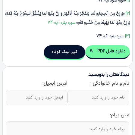
[1]
سوره بقره، آیه 74
[2]
«وَ إِنَّ مِنَ الْحِجَارَهِ لَمَا یَتَفَجَّرُ مِنْهُ الْأَنْهَارُ وَ إِنَّ مِنْهَا لَمَا یَشَّقَّقُ فَیَخْرُجُ مِنْهُ الْمَاءُ
وَ إِنَّ مِنْهَا لَمَا یَهْبِطُ مِنْ خَشْیَهِ اللَّهِ»
سوره بقره، آیه 74
[3]
سوره بقره، آیه 74
دانلود فایل PDF
کپی لینک کوتاه
دیدگاهتان را بنویسید
نام و نام خانوادگی :
آدرس ایمیل:
متن پیام: