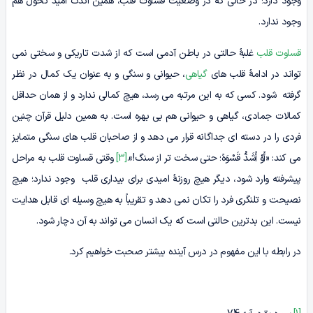
وجود دارد؛ در حالی که در وضعیت قساوت قلب، همین اندک امید تحول هم
وجود ندارد.
قساوت قلب
غلبۀ حالتی در باطن آدمی است که از شدت تاریکی و سختی نمی
تواند در ادامۀ قلب های
گیاهی
، حیوانی و سنگی و به عنوان یک کمال در نظر
گرفته شود. کسی که به این مرتبه می رسد، هیچ کمالی ندارد و از همان حداقل
کمالات جمادی، گیاهی و حیوانی هم بی بهره است. به همین دلیل قرآن چنین
فردی را در دسته ای جداگانه قرار می دهد و از صاحبان قلب های سنگی متمایز
می کند: «أَوْ أَشَدُّ قَسْوَهً؛ حتی سخت تر از سنگ!».
[3]
وقتی قساوت قلب به مراحل
پیشرفته وارد شود، دیگر هیچ روزنۀ امیدی برای بیداری قلب وجود ندارد؛ هیچ
نصیحت و تلنگری فرد را تکان نمی دهد و تقریباً به هیچ وسیله ای قابل هدایت
نیست. این بدترین حالتی است که یک انسان می تواند به آن دچار شود.
در رابطه با این مفهوم در درس آینده بیشتر صحبت خواهیم کرد.