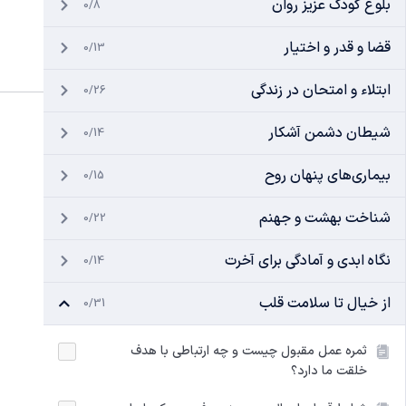
بلوغ کودک عزیز روان
0/8
قضا و قدر و اختیار
0/13
ابتلاء و امتحان در زندگی
0/26
شیطان دشمن آشکار
0/14
بیماری‌های پنهان روح
0/15
شناخت بهشت و جهنم
0/22
نگاه ابدی و آمادگی برای آخرت
0/14
از خیال تا سلامت قلب
0/31
ثمره عمل مقبول چیست و چه ارتباطی با هدف
خلقت ما دارد؟