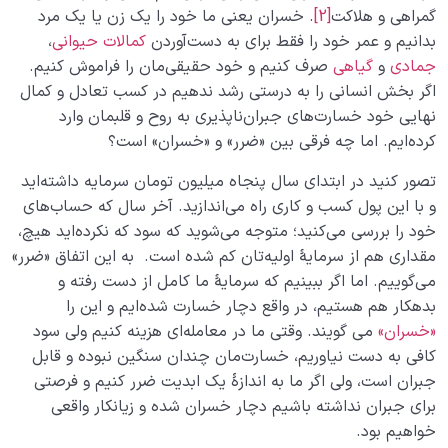
گمراهی و هلاکت
[2]
. خسران یعنی ما خود را یک زن یا یک مرد
بدانیم و عمر خود را فقط برای به دست‌آوردن
کمالات حیوانی
،
جمادی
و
گیاهی
صرف کنیم و خود حقیقی‌مان را فراموش کنیم.
اگر بخش انسانی را به درستی رشد ندهیم در کسب تعادل و کمال
نهایی خود خسارت‌های جبران‌ناپذیری به روح و قلبمان وارد
کرده‌ایم. اما چه فرقى بین «ضرر» و «خسران» است؟
تصور کنید در ابتدای سال پنجاه میلیون تومان سرمایه داشته‌اید
و با این پول کسب و کاری راه می‌اندازید. آخر سال که حساب‌های
خود را بررسی می‌کنید؛ متوجه می‌شوید که سود که نکرده‌اید هیچ،
مقداری هم از سرمایۀ اولیه‌تان کم شده است. به این اتفاق «ضرر»
مى‌گوییم. اما اگر ببینیم که سرمایۀ ما کامل از دست رفته و
بدهکار هم هستیم، در واقع دچار خسارت شده‌ایم و این را
«خسران»
مى گویند. وقتی ما در معامله‌ای هزینه کنیم ولی سود
کافی به دست نیاوریم، خسارت‌مان چندان سنگین نبوده و قابل
جبران است، ولی اگر ما به اندازۀ یک ابدیت ضرر کنیم و فرصتی
برای جبران نداشته باشیم دچار خسران شده و زیانکار واقعی
خواهیم بود.