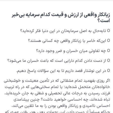
هدف خلقت و جایگاه انسان
0/7
نقش الگو در حیات انسان
0/18
زیانکار واقعی از ارزش و قیمت کدام سرمایه بی‌خبر
است؟
نسبت دنیا به آخرت
0/24
O تا‌به‌حال به اصل سرمایه‌تان در این دنیا فکر کرده‌اید؟
سنّت‌های الهی
0/20
O این‌که خاسر یا زیانکار واقعی چه کسانی هستند؟
مرگ یا تولد؟
0/13
O چه تفاوتی میان خسران و ضرر وجود دارد؟
دنیا؛ باشگاه انسان‌سازی
O از دست دادن کدام دارایی‌ است که باعث خسران ما می‌شود؟
0/8
O در این نوشتار قصد داریم تا به این سؤالات پاسخ دهیم.
چگونه انسان شویم؟
0/18
اگر روزی بفهمید تمام مشقاتی که در تأمین معیشت و خوشبختی
حیات قلب و رسیدن به تپش قلب، اولین گام در مسیر انسان
خانواده‌تان متحمل شده‌اید؛ یا تمام سختی‌هایی که در راه تربیت
شدن
فرزند، رسیدن به درجات عالی تحصیلی و شغلی به جان خریده‌اید،
تباه شده‌اند، چه احساسی خواهید داشت؟ چنین پیشامدی
اولویت های زندگی خود را از روی چه شاخصی تعیین کنیم؟
احساس ناامیدی و زیانکار واقعی بودن را به ما تلقین می‌کند،
چراکه مسلماً از دست دادن این زحمات، یعنی هدر رفتن عمری که
من و انواع عشق؛ فطرت کدام معشوق را در اولویت قرار می