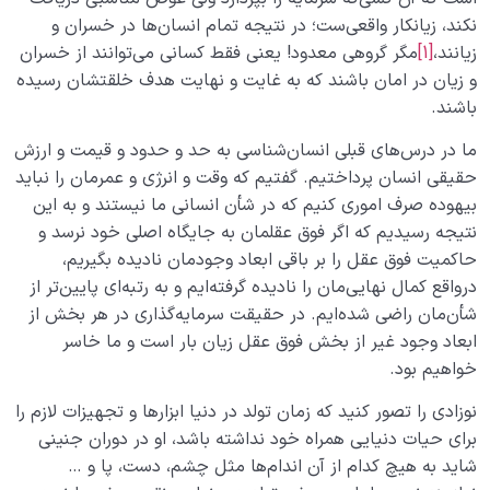
انسان متعادل‌؛ کسی که اولویت‌هایش را به درستی انتخاب
نکند، زیانکار واقعی‌ست؛ در نتیجه تمام انسان‌ها در خسران و
می‌کند
زیانند،
[1]
مگر گروهی معدود! یعنی فقط کسانی می‌توانند از خسران
و زیان در امان باشند که به غایت و نهایت هدف خلقتشان رسیده
باشند.
ما در درس‌های قبلی انسان‌شناسی به حد و حدود و قیمت و ارزش
حقیقی انسان پرداختیم. گفتیم که وقت و انرژی و عمرمان را نباید
بیهوده صرف اموری کنیم که در شأن انسانی‌ ما نیستند و به این
نتیجه رسیدیم که اگر فوق عقلمان به جایگاه اصلی خود نرسد و
حاکمیت فوق عقل را بر باقی ابعاد وجودمان نادیده بگیریم،
درواقع کمال نهایی‌مان را نادیده گرفته‌ایم و به رتبه‌ای پایین‌تر از
شأن‌مان راضی شده‌ایم. در حقیقت سرمایه‌گذاری در هر بخش از
ابعاد وجود غیر از بخش فوق عقل زیان بار است و ما خاسر
خواهیم بود.
نوزادی را تصور کنید که زمان تولد در دنیا ابزارها و تجهیزات لازم را
برای حیات دنیایی همراه خود نداشته باشد، او در دوران جنینی
شاید به هیچ کدام از آن اندام‌ها مثل چشم، دست، پا و …