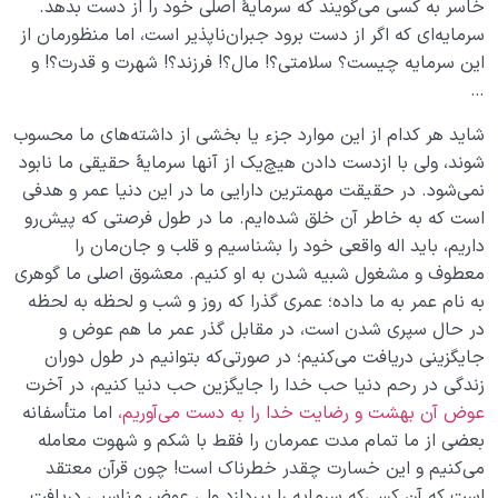
خاسر به کسی می‌گویند که سرمایۀ اصلی خود را از دست بدهد.
تشخیص آن چیست؟
سرمایه‌ای که اگر از دست برود جبران‌ناپذیر است، اما منظورمان از
این سرمایه چیست؟ سلامتی؟! مال؟! فرزند؟! شهرت و قدرت؟! و
مبنای عشق و نفرت و حب و بغض‌ ما نسبت به دیگران چه
…
باید باشد؟
شاید هر کدام از این موارد جزء یا بخشی از داشته‌های ما محسوب
ساختار نفس ما چه رابطه‌ای با اسماء و صفات خدا دارد؟
شوند، ولی با ازدست دادن هیچ‌یک از آنها سرمایۀ حقیقی ما نابود
بیماری روح و نفس چیست؟ چرا و چگونه قلب ما بیمار می
نمی‌شود. در حقیقت مهمترین دارایی‌ ما در این دنیا عمر و هدفی
شود؟
است که به خاطر آن خلق شده‌ایم. ما در طول فرصتی که پیش‌رو
داریم، باید اله واقعی خود را بشناسیم و قلب و جان‌مان را
چگونه با خیال پردازی می‌توان به قلب سلیم و خوشبختی
معطوف و مشغول شبیه شدن به او کنیم. معشوق اصلی ما گوهری
جاودانه رسید؟
به نام عمر به ما داده؛ عمری گذرا که روز و شب و لحظه به لحظه
در حال سپری شدن است، در مقابل گذر عمر ما هم عوض و
چرا قلب سریع ترین ابزار برای حرکت به سمت آخرت است؟
جایگزینی دریافت می‌کنیم؛ در صورتی‌که بتوانیم در طول دوران
تعادل چیست؟ اهمیت تعادل و ضرورت برقراری تعادل
زندگی در رحم دنیا حب خدا را جایگزین حب دنیا کنیم، در آخرت
انسانی در زندگی
عوض آن بهشت و رضایت خدا را به دست می‌آوریم،
اما متأسفانه
بعضی از ما تمام مدت عمرمان را فقط با شکم و شهوت معامله
افراط و تفریط در تغذیه قوای نفس چگونه ما را زمین‌گیر
می‌کنیم و این خسارت چقدر خطرناک است! چون قرآن معتقد
می‌کند؟
است که آن کسی‌که سرمایه را بپردازد ولی عوض مناسبی دریافت