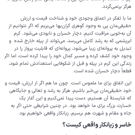
دهد؟
هرگز برنمی‌گردد.
ما با تفکر در اعماق وجودی خود و شناخت قیمت و ارزش
قلب جایگاه چیست؟ محل استقرار عشق و معشوق حقیقی
ما کجاست؟
حقیقی‌مان پی به وجود گوهری گران‌بها می‌بریم که اگر نتوانیم از
آن به‌خوبی مراقبت کنیم، دچار خسران و نابودی می‌شود. کرم
انسان عاقل کیست؟ آیا معیار درست و واحدی برای عاقل
ابریشمی که به رشد کامل می‌رسد، می‌تواند از پیله خارج شده و
بودن وجود دارد؟
تبدیل به پروانه‌ای زیبا می‌شود، پروانه‌ای که قابلیت پرواز را در
وجود خود کشف کرده و مسیر کمال خود را پیدا کرده است، اما اگر
خسران چیست؟ زیان‌کار واقعی کدام دارایی‌ها را از دست
زندگی این کرم در پیله و قبل از شکوفایی استعدادش تمام شود،
می‌دهد؟
قطعاً دچار خسران شده است.
سبک زندگی انسانی چیست و چه برتری بر سایر سبک ها
این اتفاق برای ما ملموس است. چون ما هم اگر از ارزش، قیمت و
دارد؟
خود حقیقی‌مان بی‌خبر باشیم، هرگز به رشد و تعالی و جایگاهی
چه کسانی دچار خسران می‌ شوند و چه کسانی از آن نجات
که شایستۀ آن هستیم، دست پیدا نمی‌کنیم و این آغاز یک
می‌ یابند؟
خسارت بزرگ برای ما خواهد بود. در چنین شرایطی حتی اگر به
جاه و مقام و شهرت هم برسیم، زیانکار واقعی خواهیم بود.
خودشناسی و تعیین اولویت ها؛ رابطه ای که ما را به هدف
خلقت می رساند
خاسر و زیانکار واقعی کیست؟
غفلت در اولویت بندی چگونه اتفاق می افتد؟ ملاک