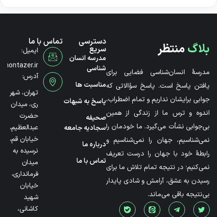
دسترسی
تماس با ما
بلاگ
منتظر
سریع
ایمیل:
مدرسه انسان
@montazer.ir
شناسی
مدرسۀ انسان‌شناسی فضایی برای
آدرس:
مناسبت ها
یافتن پاسخ است. پاسخ سؤالاتی که
تهران، شهر
جوابی برایشان نداریم و تمام اضطراب،
پاسخ به شبهات
ری، میدان
اندوه و ترس ما از زندگی از همین
حضرت
صحیفه
بی‌جوابی نشأت می‌گیرد. ما خودمان را
عبدالعظیم،
سجادیه جامعه
خیابان قم،
نمی‌شناسیم، جهان را نمی‌شناسیم و
درباره ما
نرسیده به
رابطۀ خود با جهان را درست تعریف
تماس با ما
میدان
نمی‌کنیم؛ در نتیجه تمام تلاش ما برای
فرمانداری،
رسیدن به عشق، آرامش و شادی پایدار
خیابان
بی‌نتیجه باقی می‌ماند.
شهید
کاشانی،