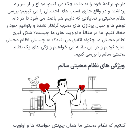
است؟
داریم، برنامۀ خود را به دقت چک می کنیم، موانع را از سر راه
برداشته و در واقع جلوی آسیب های احتمالی را می گیریم؛ بررسی
تفاوت غریزه و فطرت چیست، آیا انسان هم غریزه دارد؟
نظام محبتی و تمایلاتی که داریم هم باعث می شود تا در دام
توهم ها و خیال پردازی های مخرب گرفتار نشده و بتوانیم خود را
آیا علتی برای تفاوت انسان با سایر موجودات وجود دارد؟
حفظ کنیم. ما در مقالۀ « اولویت های ما چیست؟ شکل گیری
معصومیت یعنی چه؟ چه دلیلی برای عصمت فرشتگان
نظام محبتی ما چگونه اتفاق می افتد؟» به چیستی نظام محبتی
وجود دارد؟
اشاره کردیم و در این مقاله می خواهیم ویژگی های یک نظام
محبتی سالم را بررسی کنیم.
اشتراک انسان با سایر موجودات|عاملی برای درک بهتر از
ساختار نفس انسان
ویژگی های نظام محبتی سالم
حضور و فعالیت فوق عقل به کارهای دنیایی ما قیمت
انسانی می‌ دهد
جسم مرکب روح است یعنی چه، جسم و روح چه رابطه‌ ای
باهم دارند؟
چرا قرآن تنها اله انسان را الله می داند، آن هم وقتی که هر
بخش وجود ما معشوقی دارد؟
گفتیم که نظام محبتی ما همان چینش خواسته ها و اولویت