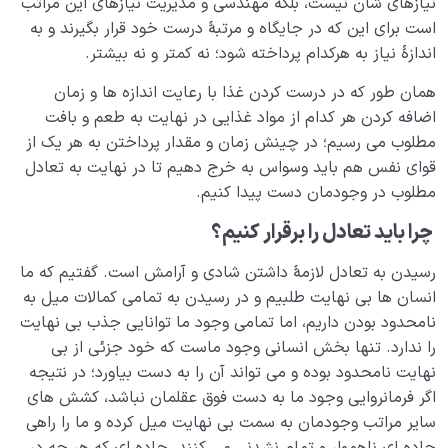
نیازهای شان نیست، بلکه مهندسی و مدیریت نیازهای این مراتب
است برای این که در جایگاه و مرتبۀ درست خود قرار بگیرند و به
مرگ یا تولد؟
0/13
اندازۀ نیاز به هرکدام پرداخته شود؛ نه کمتر و نه بیشتر.
دنیا؛ باشگاه انسان‌سازی
0/8
همان طور که در درست کردن غذا با رعایت اندازه ها و زمان
اضافه کردن هر کدام از مواد غذایی در نهایت به طعم و بافت
چگونه انسان شویم؟
0/18
مطلوب می رسیم؛ در چینش زمان و مقدار پرداختن به هر یک از
قوای نفس هم باید وسواس به خرج دهیم تا در نهایت به تعادل
مطلوب در وجودمان دست پیدا کنیم.
چرا باید تعادل را برقرار کنیم؟
رسیدن به تعادل لازمۀ داشتن شادی و آرامش است. گفتیم که ما
انسان ها بی نهایت طلبیم و در رسیدن به تمامی کمالات میل به
نامحدود بودن داریم، اما تمامی وجود ما توانایی جذب بی نهایت
را ندارد. تنها بخش انسانی وجود ماست که خود جزئی از بی
نهایت نامحدود بوده و می تواند آن را به دست بیاورد؛ در نتیجه
اگر فرمانروایی وجود ما به دست فوق عقلمان نباشد، کشش های
سایر مراتب وجودمان به سمت بی نهایت میل کرده و ما را راهی
جاده ای ناهموار و تمام نشدنی می کنند. جاده ای که هر چه در