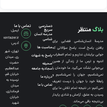
دسترسی
تماس با ما
بلاگ
منتظر
سریع
ایمیل:
مدرسه انسان
@montazer.ir
شناسی
مدرسۀ انسان‌شناسی فضایی برای
آدرس:
مناسبت ها
یافتن پاسخ است. پاسخ سؤالاتی که
تهران، شهر
جوابی برایشان نداریم و تمام اضطراب،
پاسخ به شبهات
ری، میدان
اندوه و ترس ما از زندگی از همین
حضرت
صحیفه
بی‌جوابی نشأت می‌گیرد. ما خودمان را
عبدالعظیم،
سجادیه جامعه
خیابان قم،
نمی‌شناسیم، جهان را نمی‌شناسیم و
درباره ما
نرسیده به
رابطۀ خود با جهان را درست تعریف
تماس با ما
میدان
نمی‌کنیم؛ در نتیجه تمام تلاش ما برای
فرمانداری،
رسیدن به عشق، آرامش و شادی پایدار
خیابان
بی‌نتیجه باقی می‌ماند.
شهید