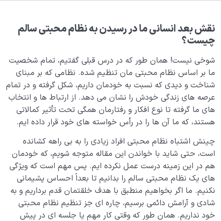
مصداق بی نهایت کیست؟ آیا پاسخی برای میل بی نهایت
طلبی انسان وجود دارد؟
نقش بعد انسانی ما در رسیدن به نظام محبتی سالم
معشوق حقیقی انسان کیست و معنای اله در لا اله الا الله
چیست؟
چیست؟
شوخی نیست! همان طور که در درس قبلی گفتیم، تمام شخصیت
معنای حب چیست و محبوب حقیقی ما به عنوان یک انسان
ما بر اساس نظام محبتی مان تنظیم شده. نظامی که بر مبنای
کیست؟
شناخت و دیدی که نسبت به خودمان داریم، شکل گرفته و در تمام
عرصه های زندگی خودش را نشان می دهد. از ارتباط ها و انتخاب
اولویت های ما چیست؟ شکل گیری نظام محبتی ما چگونه
های ما گرفته تا نوع افکار و رفتارمان همگی تحت تأثیر کمالاتی
اتفاق می افتد؟
هستند، که ما آن ها را در رأس خواسته های خود قرار داده ایم.
ویژگی های نظام محبتی سالم چیست؟ اولویت‌ اول خود را
چینش اشتباه نظام محبتی افراد زیادی را به بی راهه کشانده
چگونه انتخاب کنیم؟
است، حتی شاید با خواندن این مقاله متوجه شویم، که خودمان
عشق حقیقی چیست، انسان عاشق کیست و معشوق انسان
هم در این زمینه درست عمل نکرده ایم. پس مهم است که ویژگی
چه کسی است؟
های یک نظام محبتی سالم را بدانیم تا بعداً احساس پشیمانی
نکنیم. ما اگر بخواهیم منطبق با هدف خلقتمان قدم برداریم و به
فرماندهی وجود انسان در اختیار کدام بخش قرار دارد؟
شادی و آرامش دائمی برسیم، چاره ای جز تنظیم نظام محبتی
خود نداریم. همان طور که وقتی کار مهم یا جلسه ای در پیش
خودفراموشی چیست، ریشه‌ها، پیشگیری و درمان آن چگونه