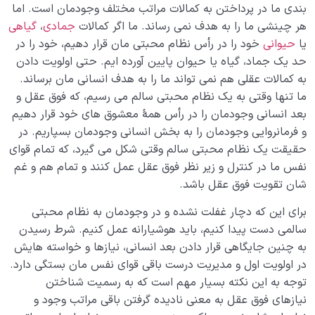
بالاترین لذت؛ معیاری که میزان سلامت قلب ما را مشخص
بندی ما در پرداختن به کمالات مراتب مختلف وجودمان است. اما
می کند!
هر چینشی ما را به هدف نمی رساند. ما اگر کمالات
جمادی
،
گیاهی
یا
حیوانی
خود را در رأس نظام محبتی مان قرار دهیم، خود را در
موضوع تفکر در رسیدن یا نرسیدن ما به مقصد چه نقشی
حد یک جماد، گیاه یا حیوان پایین آورده ایم. حتی اولویت دادن
دارد؟
به کمالات عقلی هم نمی تواند ما را به هدف انسانی مان برساند.
ما تنها وقتی به یک نظام محبتی سالم می رسیم، که فوق عقل و
تفکر مثبت و سازنده چه تفکری است و چه آثاری دارد؟
بعد انسانی وجودمان را در رأس همۀ معشوق های خود قرار دهیم
مهم‌ترین اصول و قواعد تفکر چیست، چگونه فکر کنیم؟
و فرمانروایی وجودمان را به بخش انسانی وجودمان بسپاریم. در
حقیقت یک نظام محبتی سالم وقتی شکل می گیرد، که تمام قوای
آیا انسان اشرف مخلوقات است، چه عاملی انسان را متفاوت
نفس ما در کنترل و زیر نظر فوق عقل عمل کنند و تمام هم و غم
می‌ کند؟
شان تقویت فوق عقل باشد.
هدف خلقت و جایگاه انسان
0/7
برای این که دچار غفلت نشده و در وجودمان به نظام محبتی
سالمی دست پیدا کنیم، باید هوشیارانه عمل کنیم. شرط رسیدن
نقش الگو در حیات انسان
0/18
به چنین جایگاهی قرار دادن بعد انسانی، نیازها و خواسته هایش
در اولویت اول و مدیریت درست باقی قوای نفس مان بستگی دارد.
نسبت دنیا به آخرت
0/24
توجه به این نکته بسیار مهم است که به رسمیت شناختن
نیازهای فوق عقل به معنی نادیده گرفتن باقی مراتب وجود و
سنّت‌های الهی
0/20