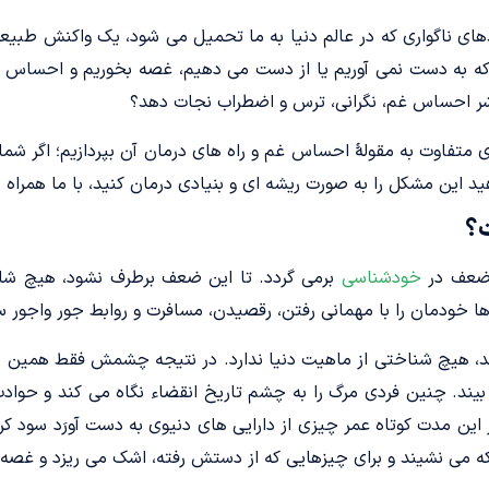
ای ناگواری که در عالم دنیا به ما تحمیل می شود، یک واکنش طبیع
ی که به دست نمی آوریم یا از دست می دهیم، غصه بخوریم و احساس 
ز شر احساس غم، نگرانی، ترس و اضطراب نجات دهد؟
 ای متفاوت به مقولۀ احساس غم و راه های درمان آن بپردازیم؛ اگر ش
ید این مشکل را به صورت ریشه ای و بنیادی درمان کنید، با ما همراه ب
؟
 ضعف در
خودشناسی
برمی گردد. تا این ضعف برطرف نشود، هیچ شاد
 خودمان را با مهمانی رفتن، رقصیدن، مسافرت و روابط جور واجور سر
 هیچ شناختی از ماهیت دنیا ندارد. در نتیجه چشمش فقط همین چند
بیند. چنین فردی مرگ را به چشم تاریخ انقضاء نگاه می کند و حوادث 
 این مدت کوتاه عمر چیزی از دارایی های دنیوی به دست آورَد سود ک
 می نشیند و برای چیزهایی که از دستش رفته، اشک می ریزد و غصه 