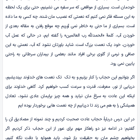
خودمان است. بسیاری از مواقعی که سر سفره می نشینیم، حتی برای یک لحظه
به این مسئله فکر نمی کنیم که نعمتی که نصیب مان شده، چه کسی به ما داده
است. بسیاری از ما حتی به خاطر نمی آوریم چه موقع رفتن به مقاله بعدی از
خوردن آب، کلمۀ «الحمدلله رب العالمین» را گفته ایم، در حالی که عمل آب
خوردن، خود یک نعمت بزرگ است. شاید باورتان نشود که آب، نعمتی به این
صافی و نرمی از گلوی برخی افراد مانند بعضی از بیماران سرطانی به راحتی
پایین نمی رود.
اگر بتوانیم این حجاب را کنار بزنیم و به تک تک نعمت های خداوند بیندیشیم،
دریایی از نور، معرفت، قدرت و سرعت کسب خواهیم کرد. گاهی خداوند برای
اینکه این عادت به سراغ مان نیاید و همه چیز برایمان عادی نشود، تعادل
همیشگی را به هم می زند تا دریابیم از چه نعمت هایی برخوردار بوده ایم
در این درس دربارۀ حجاب عادت صحبت کردیم و چند نمونه از مصادیق آن را
گفتیم؛ در ادامه نیز دو راهکار مهم برای عبور از این حجاب ذکر کردیم. اگر
بخواهیم چشم مان به حقیقت باز شود، باید همواره با دقت نگاه کنیم،