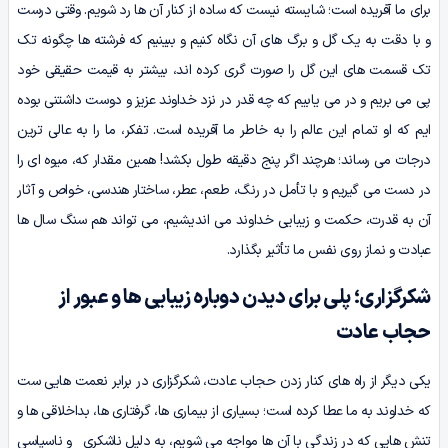
برای ما آفریده است؛ شایسته نیست که ساده از کنار آن ها رد شویم. وقتی درست
و با دقت به یک گل و برگ های آن نگاه کنیم و ببینیم که فرشته ها چگونه تک
تک قسمت های این گل را صورت گری کرده اند، بیشتر به قیمت حقیقی خود
پی می بریم و در می یابیم که چه قدر در نزد خداوند عزیز و دوست داشتنی بوده
ایم که او تمام این عالم را به خاطر ما آفریده است. تفکر، ما را به عالی ترین
درجات می رساند؛ هرچند اگر پنج دقیقه طول بکشد! همین مقدار که، میوه ای را
در دست می گیریم و با تأمل در رنگ، طعم، عطر، ساختار هندسی، خواص و آثار
آن به قدرت، حکمت و زیبایی خداوند می اندیشیم، می تواند هم سنگ سال ها
عبادت و نماز روی نفس ما تأثیر بگذارد.
شکرگزاری؛ پلی برای دیدن دوباره زیبایی ها و عبور از
حجاب عادت
یکی دیگر از راه های کنار زدن حجاب عادت، شکرگزاری در برابر نعمت هایی ست
که خداوند به ما عطا کرده است؛ بسیاری از بیماری ها، گرفتاری ها، بداخلاقی ها و
تنش هایی که در زندگی با آن ها مواجه می شویم، به دلیل ناشکری و ناسپاسی