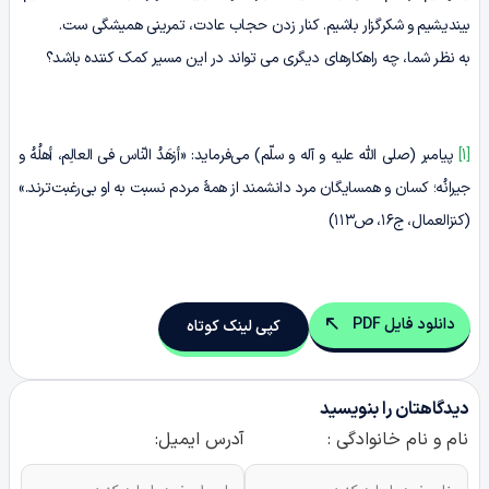
بیندیشیم و شکرگزار باشیم. کنار زدن حجاب عادت، تمرینی همیشگی ست.
به نظر شما، چه راهکارهای دیگری می تواند در این مسیر کمک کننده باشد؟
[1]
پیامبر (صلی الله علیه و آله و سلّم) می‌فرماید: «أزهَدُ النّاس فی العالِم، أهلُهُ و
جیرانُه؛ کسان و همسایگان مرد دانشمند از همۀ مردم نسبت به او بى‌رغبت‌ترند.»
(کنزالعمال، ج۱۶، ص۱۱۳)
دانلود فایل PDF
کپی لینک کوتاه
دیدگاهتان را بنویسید
نام و نام خانوادگی :
آدرس ایمیل: