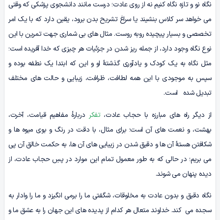
نگاه نو و تازه نگاه کنیم نه از روی عادت؛ درست مانند دانشجوی پزشکی که وقتی
می خواهد سر کلاس بنشیند یا سراغ تشریح بدن برود، یقین دارد که با یک امر
تخصصی و بسیار پیچیده روبه روست. مثال های بی شماری جهت تمرین با این
نوع نگاه وجود دارد، از جمله ریز شدن در جزئیات هر چیزی که خدا آفریده است؛
مثل نگاه به یک کودک و یادآوری گذشتۀ او و این که ابتدا یک نطفه بوده و
سپس به موجودی با این همه لطافت، ظرافت، زیبایی و حالت های مختلف
تبدیل شده است.
از دیگر راه های مبارزه با حجاب عادت،
تفکر
دربارۀ مفاهیم قیامت، آخرت،
بهشت، و نعمت های آن است؛ برای مثال، با دقت در رنگ و بوی میوه ها و
شکافتن هستۀ آن ها و دقیق شدن در زیبایی های آن ها، به حکمت خالق آن پی
می بریم؛ در حالی که به طور معمول تمام این موارد در پسِ حجاب عادت، از
دیده پنهان می شوند.
نگاه دقیق و بدون عادت به مخلوقات، شگفتی ما را برمی انگیزد و ما را وادار به
سجده می کند. خداوند متعال هر کدام از پدیده های این جهان را به عشق ما و