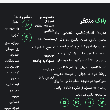
دسترسی
تماس با ما
بلاگ
منتظر
سریع
ایمیل:
مدرسه انسان
@montazer.ir
شناسی
مدرسۀ انسان‌شناسی فضایی برای
آدرس:
مناسبت ها
یافتن پاسخ است. پاسخ سؤالاتی که
تهران، شهر
جوابی برایشان نداریم و تمام اضطراب،
پاسخ به شبهات
ری، میدان
اندوه و ترس ما از زندگی از همین
حضرت
صحیفه
بی‌جوابی نشأت می‌گیرد. ما خودمان را
عبدالعظیم،
سجادیه جامعه
خیابان قم،
نمی‌شناسیم، جهان را نمی‌شناسیم و
درباره ما
نرسیده به
رابطۀ خود با جهان را درست تعریف
تماس با ما
میدان
نمی‌کنیم؛ در نتیجه تمام تلاش ما برای
فرمانداری،
رسیدن به عشق، آرامش و شادی پایدار
خیابان
بی‌نتیجه باقی می‌ماند.
شهید
کاشانی،
کوچه شهید