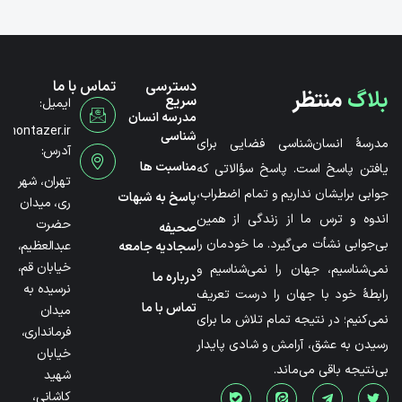
دسترسی
تماس با ما
بلاگ
منتظر
سریع
ایمیل:
مدرسه انسان
@montazer.ir
شناسی
مدرسۀ انسان‌شناسی فضایی برای
آدرس:
مناسبت ها
یافتن پاسخ است. پاسخ سؤالاتی که
تهران، شهر
جوابی برایشان نداریم و تمام اضطراب،
پاسخ به شبهات
ری، میدان
اندوه و ترس ما از زندگی از همین
حضرت
صحیفه
بی‌جوابی نشأت می‌گیرد. ما خودمان را
عبدالعظیم،
سجادیه جامعه
خیابان قم،
نمی‌شناسیم، جهان را نمی‌شناسیم و
درباره ما
نرسیده به
رابطۀ خود با جهان را درست تعریف
تماس با ما
میدان
نمی‌کنیم؛ در نتیجه تمام تلاش ما برای
فرمانداری،
رسیدن به عشق، آرامش و شادی پایدار
خیابان
بی‌نتیجه باقی می‌ماند.
شهید
کاشانی،