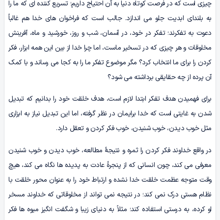
چیزی است که در فرصت کوتاه دنیا به آن احتیاج داریم؛ تسریع کننده ای که ما را
به بلندای ابدیت جلو می اندازد. جالب است که فراخوان های خدا هم غالباً
دعوت به تفکرند؛ تفکر در خود، در آسمان، شب و روز، خورشید و ماه، آفرینش
مخلوقات و هر چیزی که در تسخیر ماست، اما چرا خدا از بین این همه ابزار، فکر
کردن را برای ما انتخاب کرد؟ مگر موضوع تفکر ما را به کجا می رساند و با کمک
آن پرده از چه حقایقی برداشته می شود؟
برای فهمیدن هدف تفکر ابتدا لازم است، هدف خلقت خود را بدانیم که تبدیل
شدن به غایتی است که خدا برایمان در نظر گرفته، اما این تبدیل نیاز به ابزاری
مثل خوب دیدن، خوب شنیدن، خوب فکر کردن و تعقل دارد.
در واقع خداوند فکر کردن را ثمره و نتیجۀ مطالعه، خوب دیدن و خوب شنیدن
معرفی می کند، چون انسانی که از پنجرۀ عادت به پدیده ها نگاه می کند، هیچ
وقت متوجه عظمت خلقت خدا نشده و ارتباط خود را به عنوان محور خلقت با
نظام هستی درک نمی کند؛ در نتیجه نمی تواند از مخلوقاتی که خداوند مسخر
او کرده، به درستی استفاده کند؛ مثلاً به دنیای زیبا و شگفت انگیز میوه ها فکر