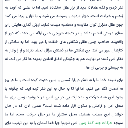
فکر کردن و نگاه عادلانه باید از ابزار عقل استفاده کنیم، اما نه عقلی که آلوده به
اوهام و خیالات است، دچار تردید و وسوسه می شود و یا تزلزل پیدا می کند؛
چون عقل متزلزل توان مقایسه و محاسبه درست ندارد، ارزش گذاری هایش را بر
مبنای درستی انجام نداده و در نتیجه خروجی هایی ارائه می دهد، که دور از
واقعیتند. صاحب چنین عقلی شگفتی های خلقت را می بیند، اما به سادگی از
کنارشان عبور می کند؛ این شگفتی ها در ذهنش سؤال ایجاد نکرده و او را وادار به
تفکر نمی کنند؛ در نهایت هم به چگونگی اتفاق افتادن پدیده ها فکر می کند، نه
به چیستی و چرایی آن ها .
برای نمونه خدا ما را به تفکر دربارۀ آسمان و زمین دعوت کرده است و ما هر روز
به آسمان نگاه می کنیم، اما آیا تا به حال به این فکر کرده اید، که چگونه با
وجود این همه حرکت و انفجارات پی در پی اتمی در خورشید، زمین برای ما
محل امن و آرامش و سکون قرار داده شده است؟ همین الان که در حال
خواندن این مطلب هستید، محل استقرار ما در حال حرکت است، اما ما
متوجه
حرکات چند گانۀ زمین
نمی شویم! چرا خدا آسمان را به این ترتیب برای