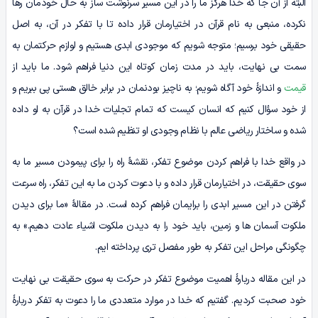
البته از آن جا که خدا هرگز ما را در این مسیر سرنوشت ساز به حال خودمان رها
نکرده، منبعی به نام قرآن در اختیارمان قرار داده تا با تفکر در آن، به اصل
حقیقی خود برسیم؛ متوجه شویم که موجودی ابدی هستیم و لوازم حرکتمان به
سمت بی نهایت، باید در مدت زمان کوتاه این دنیا فراهم شود. ما باید از
قیمت
و اندازۀ خود آگاه شویم؛ به ناچیز بودنمان در برابر خالق هستی پی ببریم و
از خود سؤال کنیم که انسان کیست که تمام تجلیات خدا در قرآن به او داده
شده و ساختار ریاضی عالم با نظام وجودی او تنظیم شده است؟
در واقع خدا با فراهم کردن موضوع تفکر، نقشۀ راه را برای پیمودن مسیر ما به
سوی حقیقت، در اختیارمان قرار داده و با دعوت کردن ما به این تفکر، راه سرعت
گرفتن در این مسیر ابدی را برایمان فراهم کرده است. در مقالۀ «ما برای دیدن
ملکوت آسمان ها و زمین، باید خود را به دیدن ملکوت اشیاء عادت دهیم.» به
چگونگی مراحل این تفکر به طور مفصل تری پرداخته ایم.
در این مقاله دربارۀ اهمیت موضوع تفکر در حرکت به سوی حقیقت بی نهایت
خود صحبت کردیم. گفتیم که خدا در موارد متعددی ما را دعوت به تفکر دربارۀ