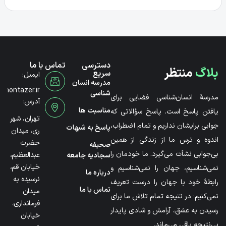
دسترسی
تماس با ما
بلاگ
منتظر
سریع
ایمیل:
مدرسه انسان
@montazer.ir
شناسی
مدرسۀ انسان‌شناسی فضایی برای
آدرس:
مناسبت ها
یافتن پاسخ است. پاسخ سؤالاتی که
تهران، شهر
جوابی برایشان نداریم و تمام اضطراب،
پاسخ به شبهات
ری، میدان
اندوه و ترس ما از زندگی از همین
حضرت
صحیفه
بی‌جوابی نشأت می‌گیرد. ما خودمان را
عبدالعظیم،
سجادیه جامعه
خیابان قم،
نمی‌شناسیم، جهان را نمی‌شناسیم و
درباره ما
نرسیده به
رابطۀ خود با جهان را درست تعریف
تماس با ما
میدان
نمی‌کنیم؛ در نتیجه تمام تلاش ما برای
فرمانداری،
رسیدن به عشق، آرامش و شادی پایدار
خیابان
بی‌نتیجه باقی می‌ماند.