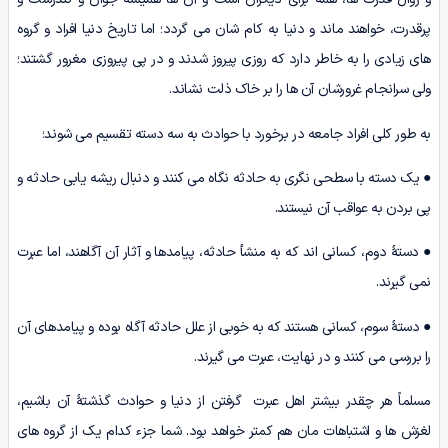
پرقدرت، خواهند ماند و دنیا به کام شان مى گردد؛ اما تاریخ دنیا افراد و گروه
هاى زیادى را به خاطر دارد که روزى پیروز شدند و در پى پیروزى مغرور گشتند؛
ولى سرانجام غرورشان آن ها را بر خاک ذلت نشاند.
به طور کلی افراد جامعه در برخورد با حوادث به سه دسته تقسیم می شوند؛
● یک دسته با سطحی نگری به حادثه نگاه می کنند و دنبال ریشه یابی حادثه و
پی بردن به عواقب آن نیستند.
● دستۀ دوم، کسانی اند که به منشأ حادثه، پیامدها و آثار آن آگاهند، اما عبرت
نمی گیرند.
● دستۀ سوم، کسانی هستند که به خوبی از علل حادثه آگاه بوده و پیامدهای آن
را بررسی می کنند و در نهایت، عبرت می گیرند.
مسلماً هر چقدر بیشتر اهل عبرت گرفتن از دنیا و حوادث گذشتۀ آن باشیم،
لغزش ها و اشتباهات مان هم کمتر خواهد بود. شما جزء کدام یک از گروه های