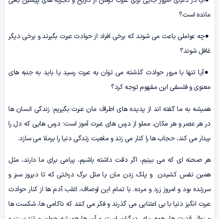
●آیا در دنیای امروز جایی برای عبرت گرفتن از تاریخ و تجربه های پیشین باقی
مانده است؟
●چه عواملی باعث می شوند که برخی افراد از حوادث عبرت بگیرند و برخی دیگر
غافل شوند؟
●آیا تنها با مرور حوادث گذشته می توان به عبرت رسید یا باید به جنبه های
معنوی و فلسفی این مفهوم توجه کرد؟
همیشه به ما گفته اند از پدیده های اطراف مان عبرت بگیریم؛ زندگى انسان ها
در هر عصر و هر مکان، مملو از درس هاى عبرت آموز است؛ درس هایی که دل را
بیدار مى کند، حجاب ها را کنار مى زند و ماهیت زندگى دنیا را برملا مى سازد.
هر صحنه ای که می بینیم، اگر دقت داشته باشیم، پیامی برای ما دارند، مثل
همین نفس کشیدن و پلک زدن مان یا مثل برگ درختی که تا دیروز سبز و
سرزنده بود و امروز زرد و مرده. با تمام این اوصاف، اغلب آدم ها از کنار حوادث
عبرت انگیز دنیا با بی اعتنایی می گذرند و فکر می کنند که ناکامى ها، شکست ها
و زوال قدرت ها، همه براى دیگران است و آن ها همیشه جوان و تندرست و