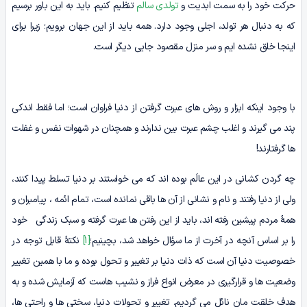
حرکت خود را به سمت ابدیت و
تولدی سالم
تنظیم کنیم. باید به این باور برسیم
که به دنبال هر تولد، اجلی وجود دارد. همه باید از این جهان برویم؛ زیرا برای
اینجا خلق نشده ایم و سر منزل مقصود جایی دیگر است.
با وجود اینکه ابزار و روش های عبرت گرفتن از دنیا فراوان است؛ اما فقط اندکی
پند می گیرند و اغلب چشم عبرت بین ندارند و همچنان در شهوات نفس و غفلت
ها گرفتارند!
چه گردن‏ کشانی در این عالَم بوده ‏اند که می‏ خواستند بر دنیا تسلط پیدا کنند،
ولی از دنیا رفتند و نام و نشانی از آن ها باقی نمانده است، تمام ائمه ، پیامبران و
همۀ مردم پیشین رفته اند، باید از این رفتن ها عبرت گرفته و سبک زندگی خود
را بر اساس آنچه در آخرت از ما سؤال خواهد شد، بچینیم؛
[1]
نکتۀ قابل توجه در
خصوصیت دنیا آن است که ذات دنیا بر تغییر و تحول بوده و ما با همین تغییر
وضعیت ها و قرارگیری در معرض انواع فراز و نشیب هاست که آزمایش شده و به
هدف خلقت مان نائل می گردیم. تغییر و تحولات دنیا، سختی ها و راحتی ها،