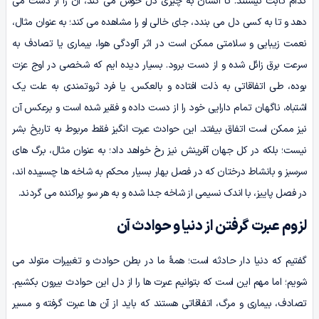
کدام ثابت نیستند. تا انسان به چیزى دل خوش مى کند، آن را از دست مى
دهد و تا به کسى دل مى بندد، جاى خالى او را مشاهده مى کند؛ به عنوان مثال،
نعمت زیبایی و سلامتی ممکن است در اثر آلودگی هوا، بیماری یا تصادف به
سرعت برق زائل شده و از دست برود. بسیار دیده ایم که شخصی در اوج عزت
بوده، طی اتفاقاتی به ذلت افتاده و بالعکس. یا فرد ثروتمندی به علت یک
اشتباه، ناگهان تمام دارایی خود را از دست داده و فقیر شده است و برعکس آن
نیز ممکن است اتفاق بیفتد. این حوادث عبرت انگیز فقط مربوط به تاریخ بشر
نیست؛ بلکه در کل جهان آفرینش نیز رخ خواهد داد؛ به عنوان مثال، برگ هاى
سرسبز و بانشاط درختان که در فصل بهار بسیار محکم به شاخه ها چسبیده اند،
در فصل پاییز، با اندک نسیمى از شاخه جدا شده و به هر سو پراکنده مى گردند.
لزوم عبرت گرفتن از دنیا و حوادث آن
گفتیم که دنیا دار حادثه است؛ همۀ ما در بطن حوادث و تغییرات متولد می
شویم؛ اما مهم این است که بتوانیم عبرت ها را از دل این حوادث بیرون بکشیم.
تصادف، بیماری و مرگ، اتفاقاتی هستند که باید از آن ها عبرت گرفته و مسیر