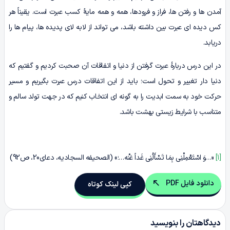
آمدن ها و رفتن ها، فراز و فرودها، همه و همه مایۀ کسب عبرت است. یقیناً هر
کس دیده اى عبرت بین داشته باشد، مى تواند از لابه لاى پدیده ها، پیام ها را
دریابد.
در این درس دربارۀ عبرت گرفتن از دنیا و اتفاقات آن صحبت کردیم و گفتیم که
دنیا دار تغییر و تحول است؛ باید از این اتفاقات درس عبرت بگیریم و مسیر
حرکت خود به سمت ابدیت را به گونه ای انتخاب کنیم که در جهت تولد سالم و
متناسب با شرایط زیستی بهشت باشد.
[1]
«…وَ اسْتَعْمِلْنِی بِمَا تَسْأَلُنِی غَداً عَنْه‏…؛» (الصحیفه السجادیه، دعای20، ص92)
دانلود فایل PDF
کپی لینک کوتاه
دیدگاهتان را بنویسید