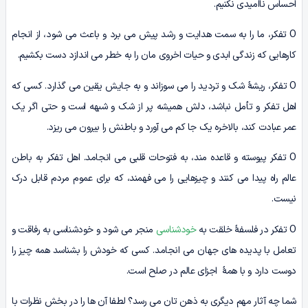
احساس ناامیدی نکنیم.
O تفکر، ما را به سمت هدایت و رشد پیش می برد و باعث می شود، از انجام
کارهایی که زندگی ابدی و حیات اخروی مان را به خطر می اندازد دست بکشیم.
O تفکر، ریشۀ شک و تردید را می سوزاند و به جایش یقین می گذارد. کسی که
اهل تفکر و تأمل نباشد، دلش همیشه پر از شک و شبهه است و حتی اگر یک
عمر عبادت کند، بالاخره یک جا کم می آورد و باطنش را بیرون می ریزد.
O تفکر پیوسته و قاعده مند، به فتوحات قلبی می انجامد. اهل تفکر به باطن
عالم راه پیدا می کنند و چیزهایی را می فهمند، که برای عموم مردم قابل درک
نیست.
O تفکر در فلسفۀ خلقت به
خودشناسی
منجر می شود و خودشناسی به رفاقت و
تعامل با پدیده های جهان می انجامد. کسی که خودش را بشناسد همه چیز را
دوست دارد و با همۀ اجزای عالم در صلح است.
شما چه آثار مهم دیگری به ذهن تان می رسد؟ لطفا آن ها را در بخش نظرات با