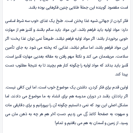
است مقصود گوینده این جملۀ طلایی چنین فکرهایی بوده باشد.
فکر کردن از جهاتی شبیه غذا پختن است. طبخ یک غذای خوب سه شرط اساسی
دارد؛ مواد اولیه باید فراهم باشد، این مواد باید سالم باشند و آشپز هم از مهارت
خوبی برخوردار باشد؛ اگر مواد اولیه فراهم نباشد، طبیعتاً نمی توان غذا پخت؛ اگر
این مواد فراهم باشد، اما سالم نباشد، غذایی که پخته می شود به جای تأمین
سلامت، مریضمان می کند و نکتۀ مهم رفتن به مقاله بعدیی مهارت آشپز است،
آشپز باید بداند که مواد اولیه را چگونه کنار هم بچیند تا به نتیجۀ مطلوب دست
پیدا کند.
اولین قدم برای فکر کردن، داشتن یک موضوع خوب است، اما این کافی نیست.
اگر یادتان باشد در دوران مدرسه هم برای انشاء به ما موضوع می دادند، اما
مشکل اصلی این بود که نمی دانستیم چگونه آن را بپرورانیم و برای دقایقی مات
و مبهوت به صفحۀ کاغذ زُل می زدیم. دستِ آخر هم هر چه به ذهن مان می
رسید، از زمین و آسمان به هم می بافتیم و تمام!