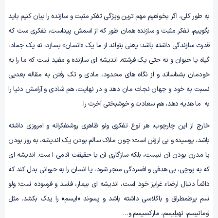
به طور کلی، اگر بخواهیم مهم ترین ویژگی تفکر مثبت و سازنده را بیان کنیم باید
بگوییم، تفکر مثبت و سازنده همان طور که از اسمش پیداست، تفکری ست که
قدرت سازندگی داشته باشد؛ یعنی بتواند از ما یک «انسان» بسازد، نه یک جماد،
گیاه یا حیوان و نه حتی یک فرشته. اندیشه ای سازنده و مفید است که ما را به
خودمان بشناساند و از نگاه های محدود، مادی و تک رفتن به مقاله بعدیی
نسبت به خود و جهان نجات مان دهد و در نهایت، هم شادی و آرامش دنیا را
به ما هدیه دهد، هم سعادت و خوشبختی آخرت را.
خارج از این چارچوب، هر نوع تفکری ولو ظاهری روشنفکرانه و امروزی داشته
باشد، پوسیده و بی ارزش است؛ چون ملاک سالم بودن یک اندیشه، به روز بودن
یا مدرن بودن آن نیست، بلکه سازگاری آن با حقیقت آدمی ا ست. اندیشه ای
که به پوچی، بی هدفی و افسردگی منجر شود، یا انسان را به حیوانی بدل کند که
دائماً دنبال ارضاء غرایز خود است، اندیشه ای بیمار، فاسد و فرسوده است؛ ولو
اسم پرطمطراق و باکلاسی داشته باشد و پسوند «ایسم» را یدک بکشد. مثل
اومانیسم، نهیلیسم، مارکسیسم و…