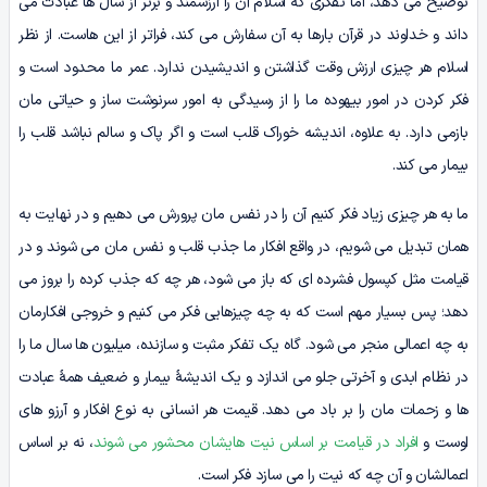
توضیح می دهد، اما تفکری که اسلام آن را ارزشمند و برتر از سال ها عبادت می
داند و خداوند در قرآن بارها به آن سفارش می کند، فراتر از این هاست. از نظر
اسلام هر چیزی ارزش وقت گذاشتن و اندیشیدن ندارد. عمر ما محدود است و
فکر کردن در امور بیهوده ما را از رسیدگی به امور سرنوشت ساز و حیاتی مان
بازمی دارد. به علاوه، اندیشه خوراک قلب است و اگر پاک و سالم نباشد قلب را
بیمار می کند.
ما به هر چیزی زیاد فکر کنیم آن را در نفس مان پرورش می دهیم و در نهایت به
همان تبدیل می شویم، در واقع افکار ما جذب قلب و نفس مان می شوند و در
قیامت مثل کپسول فشرده ای که باز می شود، هر چه که جذب کرده را بروز می
دهد؛ پس بسیار مهم است که به چه چیزهایی فکر می کنیم و خروجی افکارمان
به چه اعمالی منجر می شود. گاه یک تفکر مثبت و سازنده، میلیون ها سال ما را
در نظام ابدی و آخرتی جلو می اندازد و یک اندیشۀ بیمار و ضعیف همۀ عبادت
ها و زحمات مان را بر باد می دهد. قیمت هر انسانی به نوع افکار و آرزو های
اوست و
افراد در قیامت بر اساس نیت هایشان محشور می شوند
، نه بر اساس
اعمالشان و آن چه که نیت را می سازد فکر است.