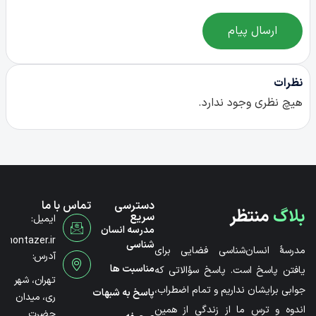
ارسال پیام
نظرات
هیچ نظری وجود ندارد.
دسترسی
تماس با ما
بلاگ
منتظر
سریع
ایمیل:
مدرسه انسان
@montazer.ir
شناسی
مدرسۀ انسان‌شناسی فضایی برای
آدرس:
مناسبت ها
یافتن پاسخ است. پاسخ سؤالاتی که
تهران، شهر
جوابی برایشان نداریم و تمام اضطراب،
پاسخ به شبهات
ری، میدان
اندوه و ترس ما از زندگی از همین
حضرت