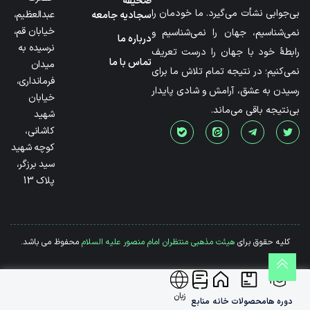
صحیفه
بی‌جوابی نشأت می‌گیرد. ما خودمان را
عبدالعظیم،
سجادیه جامعه
خیابان قم،
نمی‌شناسیم، جهان را نمی‌شناسیم و
درباره ما
نرسیده به
رابطۀ خود با جهان را درست تعریف
تماس با ما
میدان
نمی‌کنیم؛ در نتیجه تمام تلاش ما برای
فرمانداری،
رسیدن به عشق، آرامش و شادی پایدار
خیابان
بی‌نتیجه باقی می‌ماند.
شهید
کاشانی،
کوچه شهید
سید برزگر،
پلاک 13
کلیه حقوق برای
هیئت مذهبی منتظران امام منصور علیه السلام
محفوظ می باشد.
زبان
دوره ها
محصولات
خانه
منابع