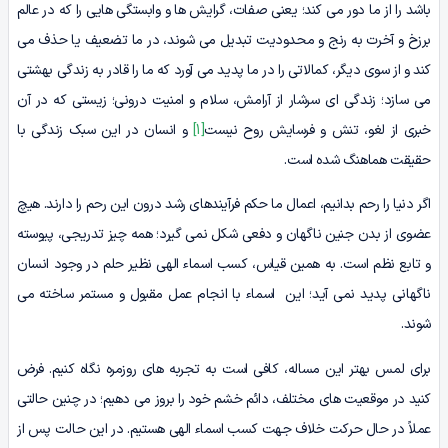
باشد را از ما دور می کند؛ یعنی صفات، گرایش ها و وابستگی هایی را که در عالم
برزخ و آخرت به رنج و محدودیت تبدیل می شوند، در ما تضعیف یا حذف می
کند و از سوی دیگر، کمالاتی را در ما پدید می آورد که ما را قادر به زندگی بهشتی
می سازد؛ زندگی ای سرشار از آرامش، سلام و امنیت درونی؛ زیستی که در آن
خبری از لغو، تنش و فرسایش روح نیست
[1]
و انسان در این سبک زندگی با
حقیقت هماهنگ شده است.
اگر دنیا را رحم بدانیم، اعمال ما حکم فرآیندهای رشد درون این رحم را دارند. هیچ
عضوی از بدن جنین ناگهان و دفعی شکل نمی گیرد؛ همه چیز تدریجی، پیوسته
و تابع نظم است. به همین قیاس، کسب اسماء الهی نظیر حلم در وجود انسان
ناگهانی پدید نمی آید؛ این اسماء با انجام عمل مقبول و مستمر ساخته می
شوند.
برای لمس بهتر این مساله، کافی است به تجربه های روزمره نگاه کنیم. فرض
کنید در موقعیت های مختلف، دائم خشم خود را بروز می دهیم؛ در چنین حالتی
عملاً در حال حرکت خلاف جهت کسب اسماء الهی هستیم. در این حالت پس از