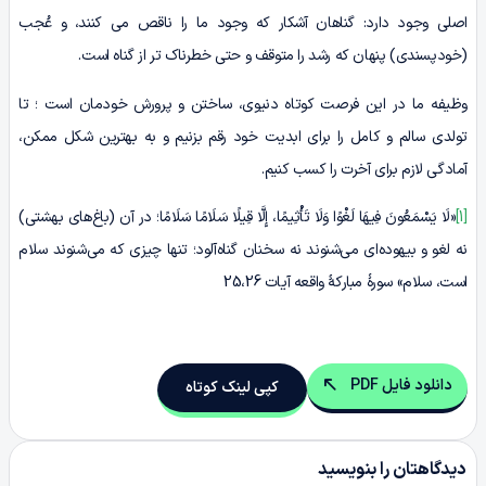
اصلی وجود دارد: گناهان آشکار که وجود ما را ناقص می کنند، و عُجب
(خودپسندی) پنهان که رشد را متوقف و حتی خطرناک تر از گناه است.
وظیفه ما در این فرصت کوتاه دنیوی، ساختن و پرورش خودمان است ؛ تا
تولدی سالم و کامل را برای ابدیت خود رقم بزنیم و به بهترین شکل ممکن،
آمادگی لازم برای آخرت را کسب کنیم.
[1]
«لَا یَسْمَعُونَ فِیهَا لَغْوًا وَلَا تَأْثِیمًا، إِلَّا قِیلًا سَلَامًا سَلَامًا؛ در آن (باغ‌های بهشتی)
نه لغو و بیهوده‌ای می‌شنوند نه سخنان گناه‌آلود؛ تنها چیزی که می‌شنوند سلام
است، سلام» سورۀ مبارکۀ واقعه آیات 25،26
دانلود فایل PDF
کپی لینک کوتاه
دیدگاهتان را بنویسید