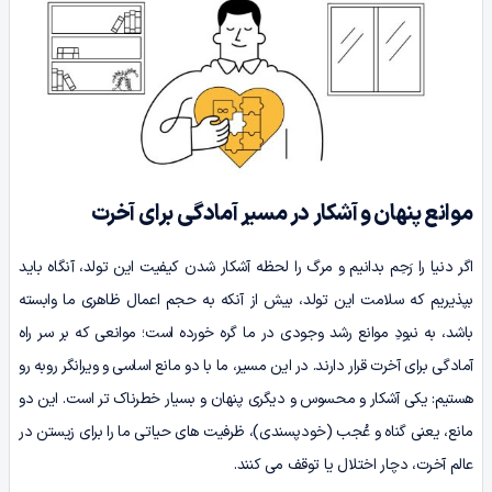
موانع پنهان و آشکار در مسیر آمادگی برای آخرت
اگر دنیا را رَحِم بدانیم و مرگ را لحظه آشکار شدن کیفیت این تولد، آنگاه باید
بپذیریم که سلامت این تولد، بیش از آنکه به حجم اعمال ظاهری ما وابسته
باشد، به نبودِ موانع رشد وجودی در ما گره خورده است؛ موانعی که بر سر راه
آمادگی برای آخرت قرار دارند. در این مسیر، ما با دو مانع اساسی و ویرانگر روبه رو
هستیم: یکی آشکار و محسوس و دیگری پنهان و بسیار خطرناک تر است. این دو
مانع، یعنی گناه و عُجب (خودپسندی)، ظرفیت های حیاتی ما را برای زیستن در
عالم آخرت، دچار اختلال یا توقف می کنند.