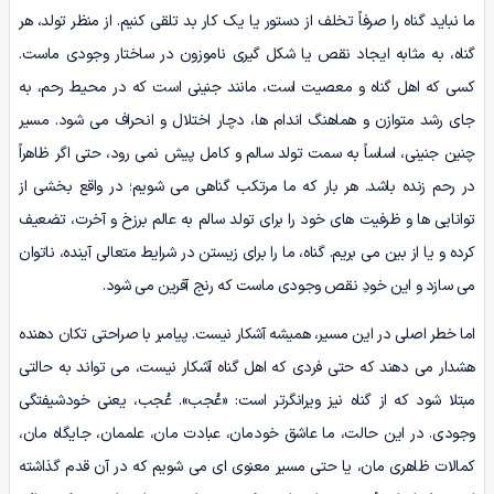
ما نباید گناه را صرفاً تخلف از دستور یا یک کار بد تلقی کنیم. از منظر تولد، هر
گناه، به مثابه ایجاد نقص یا شکل گیری ناموزون در ساختار وجودی ماست.
کسی که اهل گناه و معصیت است، مانند جنینی است که در محیط رحم، به
جای رشد متوازن و هماهنگ اندام ها، دچار اختلال و انحراف می شود. مسیر
چنین جنینی، اساساً به سمت تولد سالم و کامل پیش نمی رود، حتی اگر ظاهراً
در رحم زنده باشد. هر بار که ما مرتکب گناهی می شویم؛ در واقع بخشی از
توانایی ها و ظرفیت های خود را برای تولد سالم به عالم برزخ و آخرت، تضعیف
کرده و یا از بین می بریم. گناه، ما را برای زیستن در شرایط متعالی آینده، ناتوان
می سازد و این خودِ نقص وجودی ماست که رنج آفرین می شود.
اما خطر اصلی در این مسیر، همیشه آشکار نیست. پیامبر با صراحتی تکان دهنده
هشدار می دهند که حتی فردی که اهل گناه آشکار نیست، می تواند به حالتی
مبتلا شود که از گناه نیز ویرانگرتر است: «عُجب». عُجب، یعنی خودشیفتگی
وجودی. در این حالت، ما عاشق خودمان، عبادت مان، علممان، جایگاه مان،
کمالات ظاهری مان، یا حتی مسیر معنوی ای می شویم که در آن قدم گذاشته