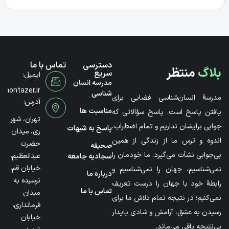
دسترسی
تماس با ما
بلاگ
منتظر
سریع
ایمیل:
مدرسه انسان
@montazer.ir
شناسی
مدرسۀ انسان‌شناسی فضایی برای
آدرس:
مناسبت ها
یافتن پاسخ است. پاسخ سؤالاتی که
تهران، شهر
جوابی برایشان نداریم و تمام اضطراب،
پاسخ به شبهات
ری، میدان
اندوه و ترس ما از زندگی از همین
حضرت
صحیفه
بی‌جوابی نشأت می‌گیرد. ما خودمان را
عبدالعظیم،
سجادیه جامعه
خیابان قم،
نمی‌شناسیم، جهان را نمی‌شناسیم و
درباره ما
نرسیده به
رابطۀ خود با جهان را درست تعریف
تماس با ما
میدان
نمی‌کنیم؛ در نتیجه تمام تلاش ما برای
فرمانداری،
رسیدن به عشق، آرامش و شادی پایدار
خیابان
بی‌نتیجه باقی می‌ماند.