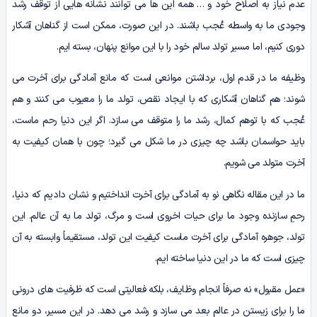
عدم نیاز به اصلاح خود و … همه این ها می توانند نشانه هایی از توقف رشد
وجودی ما به واسطه عُجب باشند. در این صورت، ممکن است از گناهان آشکار
دوری کنیم، اما مسیر تولد سالم خود را با این موانع پنهان، بسته ایم.
وظیفه ما در قدم اول، برداشتن موانعی است که مانع آمادگی برای آخرت می
شوند؛ هم گناهان آشکاری که با ایجاد نقص، تولد ما را معیوب می کنند و هم
عُجب که با توهم کمال، رشد ما را متوقف می سازد. اگر این دنیا رحم ماست،
باید حواسمان باشد چه چیزی در ما شکل می گیرد؛ چون با همان کیفیت به
آخرت متولد می شویم.
ما در این مقاله نگاهی نو به آمادگی برای آخرت انداختیم و نشان دادیم که دنیا،
رحمِ سازنده وجود ما برای حیات اخروی است و مرگ، تولد ما به آن عالم. این
تولد، جوهره آمادگی برای آخرت ماست کیفیت این تولد، مستقیماً وابسته به آن
چیزی است که ما در این دنیا ساخته ایم.
«عمل مقبول» نه صرفاً انجام وظایف، بلکه فعالیتی است که ظرفیت های درونی
ما را برای زیستن در عالم بعد می سازد و رشد می دهد. در این مسیر، دو مانع