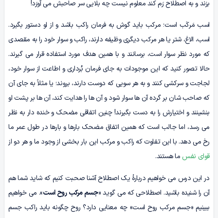
بزند و به اصطلاح رَم کند معلوم نیست چه بلایی سر صاحبش می آورَد!
اسب مَرکَب است؛ مرکب باید گوش به فرمان راکب باشد و از او دستور بگیرد.
اسب، الاغ، شتر یا هر مرکب دیگری وظیفه دارند، راکب و سوار خود را به مقصدی
که مورد نظر سوار است، برسانند و با همین هدف مورد استفاده قرار می گیرند.
حالا تصور کنید که این موجودات به جای فرمان بُرداری و اطاعت از سوار خود،
لجاجت و سرکشی کنند و به هر سویی که دوست دارند، بروند؛ یا مثلاً به جای آن
که صاحب شان بر گرده آن ها سوار شود و آن ها را هدایت کند، آن ها بر پشت او
بنشینند و اختیارش را به دست بگیرند! چنین اتفاقی مضحک و خنده دار به نظر
می رسد، اما جالب است که همین اتفاق مضحک بارها و بارها در طول عمر ما
رخ می دهد. با این تفاوت که راکب و مرکب این بار بخشی از وجود ما و هر دو از
قوای نفس
ما هستند.
در این درس می خواهیم دربارۀ یک اصطلاح آشنا صحبت کنیم که شاید شما هم
آن را شنیده باشید. اصطلاحی که می گوید «
جسم مرکب روح است
». می خواهیم
ببینیم «جسم مرکب روح است» چه معنایی دارد؟ روح چگونه باید راکب جسم