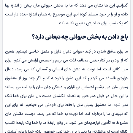
گذرانیم. این ها نشان می دهد که ما به بخش حیوانی مان بیش از اندازه بها
داده و او را بر خود مسلط کرده ایم. این موضوع به همان اندازه خنده دار است
که یک اسب برای صاحبش تعیین تکلیف کند
باج دادن به بخش حیوانی چه تبعاتی دارد؟
ما برای عاشق شدن در بُعد حیوانی دنبال دلیل و منطق خاصی نیستیم؛ همین
که از بودن در کنار جنس مخالف لذت می بریم و احساس آرامش می کنیم، برای
مان کافی است. اما نوبت به عشق های انسانی و آسمانی که می رسد، دنبال
هزارجور فلسفه می گردیم که این عشق را توجیه کنیم. اگر چند روز از معشوق
زمینی مان دور باشیم احساس بی قراری و دلتنگی جان مان را به لب می رساند؛
با این حال در طول عمر حتی به تعداد انگشتان دست دل مان برای خدا تنگ
نمی شود. ما معشوق زمینی مان را فقط برای خودش می خواهیم، نه برای این
که نیازهای ما را برطرف کند. اما نوبت به خدا که می رسد، دوست داشتن مان
مشروط به تأمین نیازهایمان می شود. در واقع رابطۀ ما با خدا یک رابطۀ کاسب
کارانه است نه عاشقانه؛ ما دنیا را برای خدا نمی­ خواهیم، بلکه خدا را برای آسایش