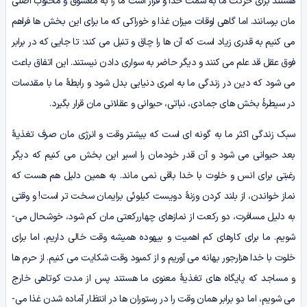
هستند برای حرکت ما به سمت خدا و قرار است ما را به معشوق و محبوب اصلی
مان برسانند. اما گاهی اوقات میزان غذا و خوراکی که ما برای این بخش ها فراهم
می­ کنیم به قدری زیاد است که آن ها را چاق و تنبل می کند؛ تا جایی که در برابر
فوق عقل قد علم می کنند و دیگر حاضر به سواری دادن نیستند. این اتفاق باعث
می شود که دین در زندگی ما به امری دنیایی بدل شود و رابطۀ ما با مقدسات
در سیطرۀ بخش های جمادی، نباتی، حیوانی و عقلانی مان قرار بگیرد.
سبک زندگی اکثر ما به گونه ای است که بیشتر وقت و انرژی مان صرف تغذیۀ
بعد حیوانی می شود و آن قدر خودمان را اسیر این بخش می کنیم که دیگر
رغبتی برای انس و خلوت با خدا باقی نمی ماند. به همین دلیل هم هست که
نماز خواندن، از بلند کردن وزنۀ دویست کیلوئی برایمان سخت تر است! و وقتی
به دلیل مسافرت، دو رکعت از نمازهای چهاررکعتی مان کم شود، خوشحال می­
شویم. ما برای کارهای کم اهمیت و بیهوده همیشه وقت خالی داریم، اما برای
خلوت با خدا هزارجور بهانه می آوریم و از کمبود وقت شکایت می کنیم. از حرم ­ها
و مساجد که پایگاه های تغذیۀ معنوی ما هستند پس از مدت کوتاهی خارج
می­ شویم، اما دو برابر همان وقت را در رستوران ها در انتظار آماده شدن غذا می­