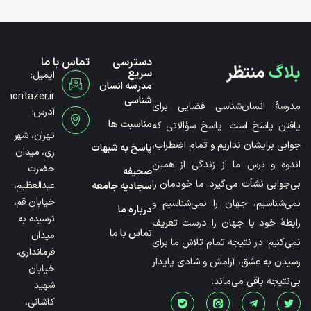
دسترسی
تماس با ما
بلاگ
منتظر
سریع
ایمیل:
مدرسه انسان
@montazer.ir
شناسی
مدرسۀ انسان‌شناسی فضایی برای
آدرس:
مناسبت ها
یافتن پاسخ است. پاسخ سؤالاتی که
تهران، شهر
جوابی برایشان نداریم و تمام اضطراب،
پاسخ به شبهات
ری، میدان
اندوه و ترس ما از زندگی از همین
حضرت
صحیفه
بی‌جوابی نشأت می‌گیرد. ما خودمان را
عبدالعظیم،
سجادیه جامعه
خیابان قم،
نمی‌شناسیم، جهان را نمی‌شناسیم و
درباره ما
نرسیده به
رابطۀ خود با جهان را درست تعریف
تماس با ما
میدان
نمی‌کنیم؛ در نتیجه تمام تلاش ما برای
فرمانداری،
رسیدن به عشق، آرامش و شادی پایدار
خیابان
بی‌نتیجه باقی می‌ماند.
شهید
کاشانی،