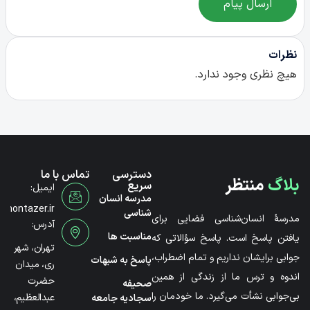
ارسال پیام
نظرات
هیچ نظری وجود ندارد.
دسترسی
تماس با ما
بلاگ
منتظر
سریع
ایمیل:
مدرسه انسان
@montazer.ir
شناسی
مدرسۀ انسان‌شناسی فضایی برای
آدرس:
مناسبت ها
یافتن پاسخ است. پاسخ سؤالاتی که
تهران، شهر
جوابی برایشان نداریم و تمام اضطراب،
پاسخ به شبهات
ری، میدان
اندوه و ترس ما از زندگی از همین
حضرت
صحیفه
بی‌جوابی نشأت می‌گیرد. ما خودمان را
عبدالعظیم،
سجادیه جامعه