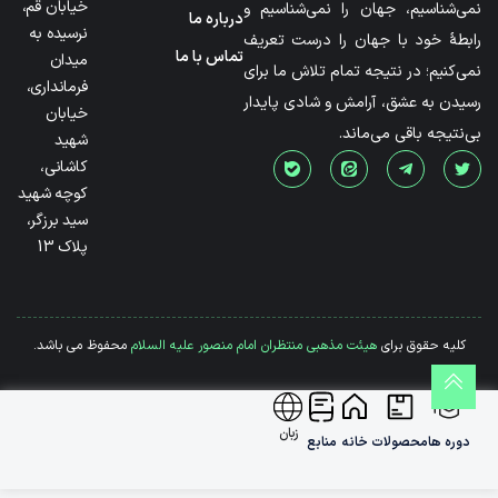
خیابان قم،
نمی‌شناسیم، جهان را نمی‌شناسیم و
درباره ما
نرسیده به
رابطۀ خود با جهان را درست تعریف
تماس با ما
میدان
نمی‌کنیم؛ در نتیجه تمام تلاش ما برای
فرمانداری،
رسیدن به عشق، آرامش و شادی پایدار
خیابان
بی‌نتیجه باقی می‌ماند.
شهید
کاشانی،
کوچه شهید
سید برزگر،
پلاک 13
کلیه حقوق برای
هیئت مذهبی منتظران امام منصور علیه السلام
محفوظ می باشد.
زبان
دوره ها
محصولات
خانه
منابع