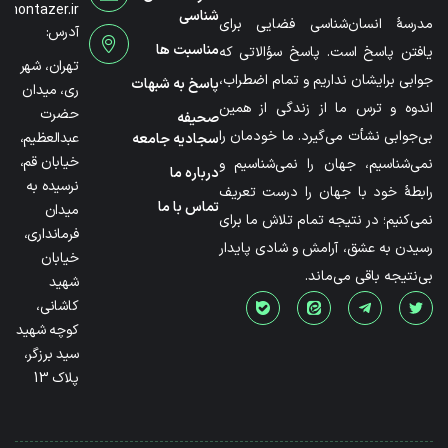
@montazer.ir
شناسی
مدرسۀ انسان‌شناسی فضایی برای
آدرس:
مناسبت ها
یافتن پاسخ است. پاسخ سؤالاتی که
تهران، شهر
جوابی برایشان نداریم و تمام اضطراب،
پاسخ به شبهات
ری، میدان
اندوه و ترس ما از زندگی از همین
حضرت
صحیفه
بی‌جوابی نشأت می‌گیرد. ما خودمان را
عبدالعظیم،
سجادیه جامعه
خیابان قم،
نمی‌شناسیم، جهان را نمی‌شناسیم و
درباره ما
نرسیده به
رابطۀ خود با جهان را درست تعریف
تماس با ما
میدان
نمی‌کنیم؛ در نتیجه تمام تلاش ما برای
فرمانداری،
رسیدن به عشق، آرامش و شادی پایدار
خیابان
بی‌نتیجه باقی می‌ماند.
شهید
کاشانی،
کوچه شهید
سید برزگر،
پلاک 13