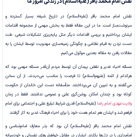
نقش امام محمد باقر
(علیه‌السلام)
در زندگی امروز ما
نقش امام محمد باقر (علیه‌السلام) در تاریخ شیعه بسیار گسترده و
سرنوشت‌ساز است. ما در این مقاله فقط به بخش مهمی از مجموعه اقدامات
ایشان پرداختیم و بررسی اقدامات دیگر مثل پایه‌ریزی تشکیلات شیعی، علت
دست نزدن به قیام نظامی و چگونگی زمینه‌سازی مهدویت توسط ایشان را به
مقالات رفتن به مقاله بعدیی موکول می‌کنیم.
مسئله احیاء غدیر و نقض پیمان آن توسط مردم آن‌قدر مسئله مهمی بود که
هرکدام از ائمه (علیهم‌السلام) تا فرصت را مناسب می‌دیدند، از آن سخن
می‌گفتند و به تبیین آن می‌پرداختند. متأسفانه دست این خاندان از حکومت
کوتاه بود و چندان امکان روشن‌گری علنی و عمومی نداشتند. فقط در زمان
ولایت‌عهدی امام رضا
(علیه‌السلام) قدری شرایط تبلیغ علنی و اجتماعی برای امام
فراهم شد و ایشان هم تمام همت خود را برای احیاء فرهنگ غدیر به کار گرفتند.
نقش امام محمد باقر (علیه‌السلام) آن بود که بذر معارف امام‌شناسی و
امام‌داری را در دل‌ها بکارند. ایشان در مقابل خواهش‌های نفسانی و خودسرانه