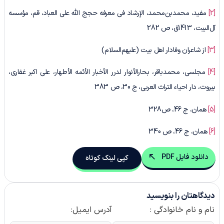
[2]
مفید، محمدبن‌محمد، الإرشاد فی معرفه حجج الله علی العباد، قم، مؤسسه
آل‌البیت، 1413ق، ص 282
[3]
از شاعران وفادار اهل بیت (علیهم‌السلام)
[4]
مجلسی، محمدباقر، بحارالأنوار لدرر الأخبار الأئمه الأطهار، علی اکبر غفاری،
بیروت، دار احیاء التراث العربی، ج 30، ص 383
[5]
همان، ج 46، ص328
[6]
همان، ج 46، ص 340
دانلود فایل PDF
کپی لینک کوتاه
دیدگاهتان را بنویسید
نام و نام خانوادگی :
آدرس ایمیل: