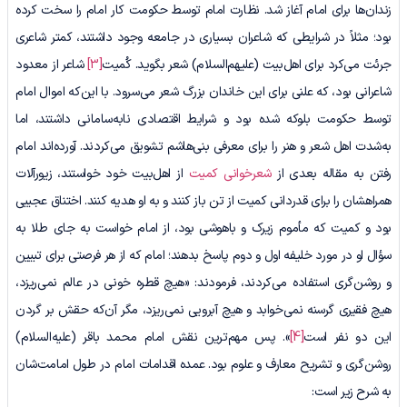
زندان‌ها برای امام آغاز شد. نظارت امام توسط حکومت کار امام را سخت کرده
بود؛ مثلاً در شرایطی که شاعران بسیاری در جامعه وجود داشتند، کمتر شاعری
جرئت می‌کرد برای اهل‌بیت (علیهم‌السلام) شعر بگوید. کُمیت
[3]
شاعر از معدود
شاعرانی بود، که علنی برای این خاندان بزرگ شعر می‌سرود. با این‌که اموال امام
توسط حکومت بلوکه شده بود و شرایط اقتصادی نابه‌سامانی داشتند، اما
به‌شدت اهل شعر و هنر را برای معرفی بنی‌هاشم تشویق می‌کردند. آورده‌اند امام
رفتن به مقاله بعدی از
شعرخوانی کمیت
از اهل‌بیت خود خواستند، زیورآلات‌
همراهشان را برای قدردانی کمیت از تن باز کنند و به او هدیه کنند. اختناق عجیبی
بود و کمیت که مأموم زیرک و باهوشی بود، از امام خواست به ‌جای طلا به
سؤال او در مورد خلیفه اول و دوم پاسخ بدهند؛ امام که از هر فرصتی برای تبیین
و روشن‌گری استفاده می‌کردند، فرمودند: «هیچ قطره خونی در عالم نمی‌ریزد،
هیچ فقیری گرسنه نمی‌خوابد و هیچ آبرویی نمی‌ریزد، مگر آن‌که حقش بر گردن
این دو نفر است
[4]
». پس مهم‌ترین نقش امام محمد باقر (علیه‌السلام)
روشن‌گری و تشریح معارف و علوم بود. عمده اقدامات امام در طول امامت‌شان
به شرح زیر است: