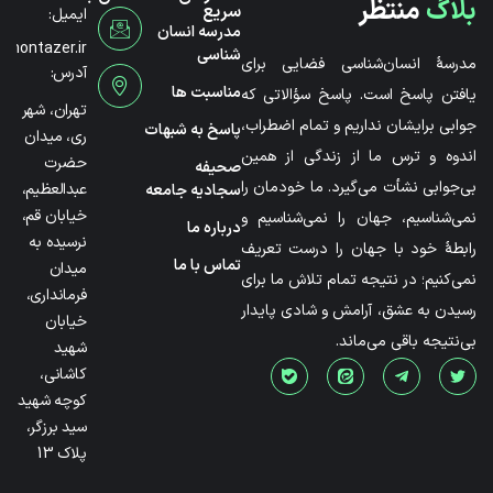
بلاگ
منتظر
سریع
ایمیل:
مدرسه انسان
@montazer.ir
شناسی
مدرسۀ انسان‌شناسی فضایی برای
آدرس:
مناسبت ها
یافتن پاسخ است. پاسخ سؤالاتی که
تهران، شهر
جوابی برایشان نداریم و تمام اضطراب،
پاسخ به شبهات
ری، میدان
اندوه و ترس ما از زندگی از همین
حضرت
صحیفه
بی‌جوابی نشأت می‌گیرد. ما خودمان را
عبدالعظیم،
سجادیه جامعه
خیابان قم،
نمی‌شناسیم، جهان را نمی‌شناسیم و
درباره ما
نرسیده به
رابطۀ خود با جهان را درست تعریف
تماس با ما
میدان
نمی‌کنیم؛ در نتیجه تمام تلاش ما برای
فرمانداری،
رسیدن به عشق، آرامش و شادی پایدار
خیابان
بی‌نتیجه باقی می‌ماند.
شهید
کاشانی،
کوچه شهید
سید برزگر،
پلاک 13