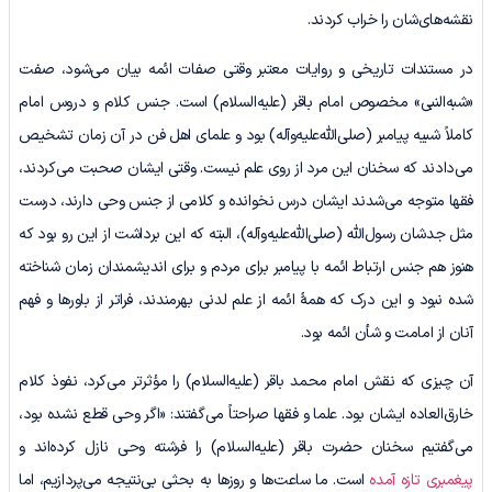
نقشه‌های‌شان را خراب کردند.
در مستندات تاریخی و روایات معتبر وقتی صفات ائمه بیان می‌شود، صفت
«شبه‌النبی» مخصوص امام باقر (علیه‌السلام) است. جنس کلام و دروس امام
کاملاً شبیه پیامبر (صلی‌الله‌علیه‌وآله) بود و علمای اهل فن در آن زمان تشخیص
می‌دادند که سخنان این مرد از روی علم نیست. وقتی ایشان صحبت می‌کردند،
فقها متوجه می‌شدند ایشان درس نخوانده و کلامی از جنس وحی دارند، درست
مثل جدشان رسول‌الله (صلی‌الله‌علیه‌وآله)، البته که این برداشت از این رو بود که
هنوز هم جنس ارتباط ائمه با پیامبر برای مردم و برای اندیشمندان زمان شناخته
شده نبود و این درک که همۀ ائمه از علم لدنی بهرمندند، فراتر از باورها و فهم
آنان از امامت و شأن ائمه بود.
آن چیزی که نقش امام محمد باقر (علیه‌السلام) را مؤثرتر می‌کرد، نفوذ کلام
خارق‌العاده ایشان بود. علما و فقها صراحتاً می‌گفتند: «اگر وحی قطع نشده بود،
می‌گفتیم سخنان حضرت باقر (علیه‌السلام) را فرشته وحی نازل کرده‌اند و
پیغمبری تازه آمده
است. ما ساعت‌ها و روزها به بحثی بی‌نتیجه می‌پردازیم، اما