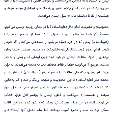
پیش از ایشان را به درستی نمی‌شناختند و سؤالات فقهی و شرعی‌شان را از آنها
نمی‌پرسیدند، در عصر امام پنجم تغییر رویه دادند و فوج‌فوج مردم شیعه و
غیرشیعه از نقاط مختلف عالم به سراغ ایشان می‌آمدند.
محبوبیت و مقبولیت امام باقر (علیه‌السلام) را در مثالی روزمره بررسی می‌کنیم.
معمولاً اگر شما به مشهد بروید، میزان درک شما از محضر امام رضا
(علیه‌السلام) زمانی که در حرم صرف می‌کنید را مشخص می‌کند و اگر خبردار
شوید امام زمان (عجل‌الله‌تعالی‌فرجه‌الشریف) در مشهد هستند، حتما زمان
بیشتری را صرف ملاقات ایشان خواهید کرد؛ چون ایشان امام زمان و حاضر
هستند. ابوزهره
[1]
می‌گوید: «علما از نقاط مختلف دنیا به مدینه می‌آمدند، نه برای
زیارت قبر رسول، بلکه برای ملاقات با حضرت باقر (علیه‌السلام) ». نقش امام
محمد باقر (علیه‌السلام) با این محبوبیت و شهرت پررنگ‌تر ‌شد و کار به‌جایی
کشیده شد که حکومتیان به امام «المفتون به اهل العراق؛ کسی که اهل عراق
شیفته او هستند.
[2]
» می‌گفتند و گاهی ایشان را پیغمبر اهل عراق خطاب
می‌کردند. البته در این میان هم کسانی بودند که با غلو کردن در این القاب
ممکن بود به امام و تشیع آسیب برسانند، اما امام مقابل آنها ایستادند و