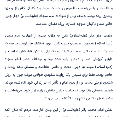
می‌رود و هویت گمنام و مجهول او برملا می‌شود. وقتی پرده‌ها برداشته می‌شود
و عظمت او را می‌شناسید، افسوس و حسرت می‌خورید که ای کاش از او بهره
بیشتری برده بودم. جامعه پس از شهادت امام سجاد (علیه‌السلام) دچار چنین
حالتی شد و ناگهان متوجه خسارت بزرگ فقدان امام شد.
امامت امام باقر (علیه‌السلام) رفتن به مقاله بعدی از شهادت امام سجاد
(علیه‌السلام) به‌صورت عجیب و حیرت‌انگیزی مورد استقبال قرار گرفت. جامعه که
حسرت از دست دادن امام را چشیده بود، تمایلی به تکرار اشتباهش نداشت. از
طرفی آن‌زمان علم و دانش باب شده بود و برخلاف عصر امام سجاد
(علیه‌السلام) مردم به درس، بحث و دانش علاقمند و مشتاق شده بودند و
حاضر بودند فقط برای شنیدن یک روایت سفرهای طولانی بروند؛ چون به ارزش
شنیدن روایتی دست اول از زبان امام و تأثیر آن در زندگی خود آگاه شده بودند.
شرایط به‌سمتی رفته بود، که جامعه جنس دانش و راوی آن‌را خوب می‌شناخت و
جنس اصل و تقلبی کلام را نسبتاً تشخیص می‌داد.
نقش امام محمد باقر (علیه‌السلام) از این زمان آغاز شد. مردم که شأن ائمه