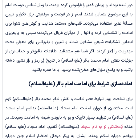
دور شده بودند و پیمان غدیر را فراموش کرده بودند، با زمان‌شناسی درست امام
به این موضوع متمایل شدند. امام از هر فرصت و موقعیتی برای تکرار و تبیین
مسألۀ غدیر استفاده می‌کردند. قلب‌های مستعد هدایت و گوش‌های شنوا برای
امامت را شناسایی کرده و آنها را از دیگران غربال می‌کردند؛ سپس به پایه‌ریزی
ابتدایی تشکیلات شیعی مشغول شدند و تبیین و بذرپاشی برای معرفی بحث
مهدویت را آغاز کردند. اگر شما هم مشتاقید اطلاعات دقیق‌تر و جذاب‌تری از
جزئیات نقش امام محمد باقر (علیه‌السلام) در تاریخ پُر رمز و راز تشیع داشته
باشید و به پاسخ سؤال‌های مطرح‌شده برسید، با ما همراه باشید.
آماده‌سازی شرایط برای امامت امام باقر
(علیه‌السلام)
برای شناخت بهتر شرایط عصر امامت و نقش امام محمد باقر (علیه‌السلام) لازم
است مختصری از دوران امامت امام سجاد (علیه‌السلام) بدانیم. امام سجاد
(علیه‌السلام) در شرایط بسیار تاریک و رو به‌ نابودی شیعه به امامت رسیدند. در
مقاله
بُت‌شکنی نو به نام سجاد
(علیه‌السلام) گفتیم، امام سجاد (علیه‌السلام)
پیغمبر دوباره اسلام بودند. ایشان به پیکر درحال احتضار اسلام جان دوباره