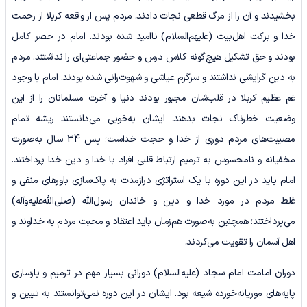
بخشیدند و آن ‌را از مرگ قطعی نجات دادند. مردم پس از واقعه کربلا از رحمت
خدا و برکت اهل‌بیت (علیهم‌السلام) ناامید شده بودند. امام در حصر کامل
بودند و حق تشکیل هیچ‌گونه کلاس درس و حضور جماعتی‌ای را نداشتند. مردم
به دین گرایشی نداشتند و سرگرم عیاشی و شهوت‌رانی شده بودند. امام با وجود
غم عظیم کربلا در قلب‌شان مجبور بودند دنیا و آخرت مسلمانان را از این
وضعیت خطرناک نجات بدهند. ایشان به‌خوبی می‌دانستند ریشه تمام
مصیبت‌های مردم دوری از خدا و حجت خداست؛ پس 34 سال به‌صورت
مخفیانه و نامحسوس به ترمیم ارتباط قلبی افراد با خدا و دین خدا پرداختند.
امام باید در این دوره با یک استراتژی درازمدت به پاک‌سازی باورهای منفی و
غلط مردم در مورد خدا و دین و خاندان رسول‌الله (صلی‌الله‌علیه‌وآله)
می‌پرداختند؛ همچنین به‌صورت هم‌زمان باید اعتقاد و محبت مردم به خداوند و
اهل آسمان را تقویت می‌کردند.
دوران امامت امام سجاد (علیه‌السلام) دورانی بسیار مهم در ترمیم و بازسازی
پایه‌های موریانه‌خورده شیعه بود. ایشان در این دوره نمی‌توانستند به تبیین و