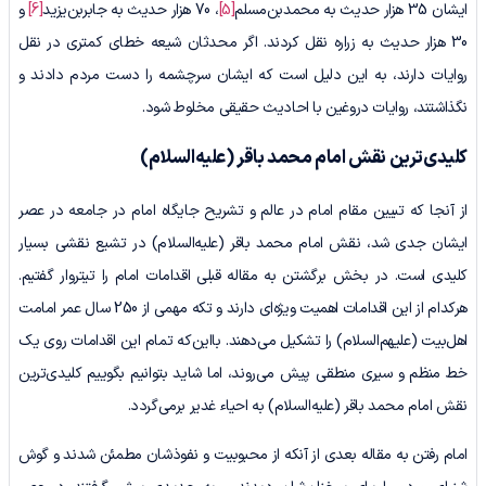
ایشان 35 هزار حدیث به محمدبن‌مسلم
[5]
، 70 هزار حدیث به جابربن‌یزید
[6]
و
30 هزار حدیث به زراره نقل کردند. اگر محدثان شیعه خطای کمتری در نقل
روایات دارند، به ‌این ‌دلیل است که ایشان سرچشمه را دست مردم دادند و
نگذاشتند، روایات دروغین با احادیث حقیقی مخلوط شود.
کلیدی‌ترین نقش امام محمد باقر
(علیه‌السلام)
از آنجا که تبیین مقام امام در عالم و تشریح جایگاه امام در جامعه در عصر
ایشان جدی شد، نقش امام محمد باقر (علیه‌السلام) در تشیع نقشی بسیار
کلیدی است. در بخش برگشتن به مقاله قبلی اقدامات امام را تیتروار گفتیم.
هرکدام از این اقدامات اهمیت ویژه‌ای دارند و تکه مهمی از 250 سال عمر امامت
اهل‌بیت (علیهم‌السلام) را تشکیل می‌دهند. بااین‌که تمام این اقدامات روی یک
خط منظم و سیری منطقی پیش می‌روند، اما شاید بتوانیم بگوییم کلیدی‌ترین
نقش امام محمد باقر (علیه‌السلام) به احیاء غدیر برمی‌گردد.
امام رفتن به مقاله بعدی از آنکه از محبوبیت و نفوذشان مطمئن شدند و گوش