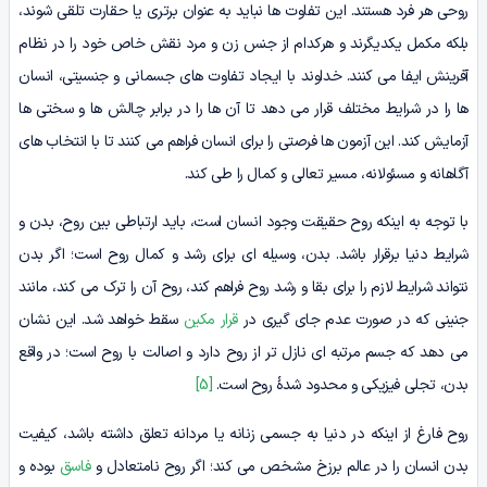
روحی هر فرد هستند. این تفاوت ها نباید به عنوان برتری یا حقارت تلقی شوند،
بلکه مکمل یکدیگرند و هرکدام از جنس زن و مرد نقش خاص خود را در نظام
آفرینش ایفا می کنند. خداوند با ایجاد تفاوت های جسمانی و جنسیتی، انسان
ها را در شرایط مختلف قرار می دهد تا آن ها را در برابر چالش ها و سختی ها
آزمایش کند. این آزمون ها فرصتی را برای انسان فراهم می کنند تا با انتخاب های
آگاهانه و مسئولانه، مسیر تعالی و کمال را طی کند.
با توجه به اینکه روح حقیقت وجود انسان است، باید ارتباطی بین روح، بدن و
شرایط دنیا برقرار باشد. بدن، وسیله ای برای رشد و کمال روح است؛ اگر بدن
نتواند شرایط لازم را برای بقا و رشد روح فراهم کند، روح آن را ترک می کند، مانند
جنینی که در صورت عدم جای گیری در
قرار مکین
سقط خواهد شد. این نشان
می دهد که جسم مرتبه ای نازل تر از روح دارد و اصالت با روح است؛ در واقع
بدن، تجلی فیزیکی و محدود شدۀ روح است.
[5]
روح فارغ از اینکه در دنیا به جسمی زنانه یا مردانه تعلق داشته باشد، کیفیت
بدن انسان را در عالم برزخ مشخص می کند؛ اگر روح نامتعادل و
فاسق
بوده و