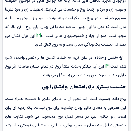
موجودی مجرد تناقض آمیز است. آیت الله جوادی آملی در توضیح حقیقت
وجودی زن و مرد و ارتباط روح و جنسیت می فرمایند: «حقیقت زن و مرد تقریباً
مساوی هم است، زیرا روح نه مذکر است و نه مؤنث… مرد و زن بودن مربوط به
بدن است که بدن یا این چنین ساخته شد یا آن چنان؛ ولی روح از آن نظر که
مجرد است، منزه از اجزاء و خصوصیتهای بدنی است…»
[3]
این بیان نشان می
دهد که جنسیت یک ویژگی مادی است و به روح تعلق ندارد.
·
آیه «نفس واحده»
: در قرآن کریم به خلقت انسان ها از «نفس واحده» اشاره
شده است.
[4]
این آیه بیانگر وحدت منشأ روح در تمام انسان هاست؛ اگر روح
دارای جنسیت بود، این وحدتِ نوعی زیر سؤال می رفت.
جنسیت بستری برای امتحان و ابتلای الهی
روح فاقد جنسیت است، اما تجلی آن در دنیای مادی با جنسیت همراه است.
این همراهی به معنای ذاتی بودن جنسیت برای روح نیست، بلکه زمینه ای برای
امتحان و ابتلای الهی در مسیر کمال روح محسوب می شود. تفاوت های
جنسیتی شامل جنبه های جسمی، روانی، عاطفی و اجتماعی، فرصتی برای رشد