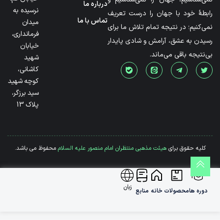
درباره ما
نرسیده به
رابطۀ خود با جهان را درست تعریف
تماس با ما
میدان
نمی‌کنیم؛ در نتیجه تمام تلاش ما برای
فرمانداری،
رسیدن به عشق، آرامش و شادی پایدار
خیابان
بی‌نتیجه باقی می‌ماند.
شهید
کاشانی،
کوچه شهید
سید برزگر،
پلاک 13
کلیه حقوق برای
هیئت مذهبی منتظران امام منصور علیه السلام
محفوظ می باشد.
زبان
دوره ها
محصولات
خانه
منابع