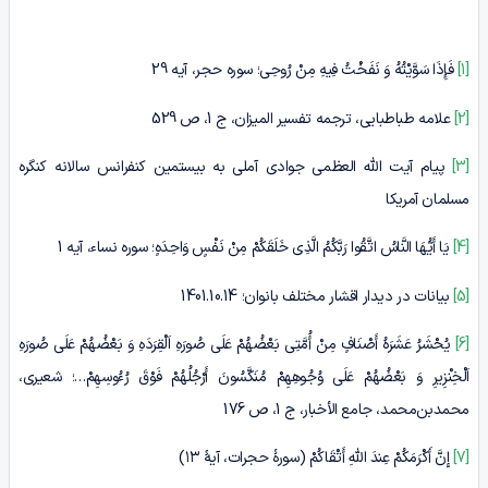
[1]
فَإِذَا سَوَّیْتُهُ وَ نَفَخْتُ فِیهِ مِنْ رُوحِی؛ سوره حجر، آیه 29
[2]
علامه طباطبایی، ترجمه تفسیر المیزان، ج 1، ص 529
[3]
پیام آیت الله العظمی جوادی آملی به بیستمین کنفرانس سالانه کنگره
مسلمان آمریکا
[4]
یَا أَیُّهَا النَّاسُ اتَّقُوا رَبَّکُمُ الَّذِی خَلَقَکُمْ مِنْ نَفْسٍ وَاحِدَهٍ؛ سوره نساء، آیه 1
[5]
بیانات در دیدار اقشار مختلف بانوان؛ 1401.10.14
[6]
یُحْشَرُ عَشَرَهُ أَصْنَافٍ مِنْ أُمَّتِی بَعْضُهُمْ عَلَى صُورَهِ اَلْقِرَدَهِ وَ بَعْضُهُمْ عَلَى صُورَهِ
اَلْخِنْزِیرِ وَ بَعْضُهُمْ عَلَى وُجُوهِهِمْ مُنَکَّسُونَ أَرْجُلُهُمْ فَوْقَ رُءُوسِهِمْ…؛ شعیری،
محمد‌بن‌محمد، جامع الأخبار، ج 1، ص 176
[7]
إِنَّ أَکْرَمَکُمْ عِندَ اللَّهِ أَتْقَاکُمْ (سورۀ حجرات، آیۀ ۱۳)