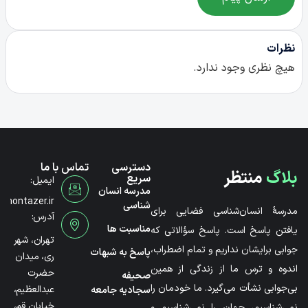
نظرات
هیچ نظری وجود ندارد.
دسترسی
تماس با ما
بلاگ
منتظر
سریع
ایمیل:
مدرسه انسان
@montazer.ir
شناسی
مدرسۀ انسان‌شناسی فضایی برای
آدرس:
مناسبت ها
یافتن پاسخ است. پاسخ سؤالاتی که
تهران، شهر
جوابی برایشان نداریم و تمام اضطراب،
پاسخ به شبهات
ری، میدان
اندوه و ترس ما از زندگی از همین
حضرت
صحیفه
بی‌جوابی نشأت می‌گیرد. ما خودمان را
عبدالعظیم،
سجادیه جامعه
خیابان قم،
نمی‌شناسیم، جهان را نمی‌شناسیم و