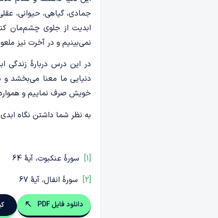
جمادی، گیاهی، حیوانی، عقلی 
ابدیت از جلوی چشم‌مان کن
نمی‌بینیم و در آخرت نیز ملع
در این درس دربارۀ زندگی ا
دنیایی ما معنا می‌بخشد و م
خویش صرف نماییم و همواره 
به نظر شما داشتن نگاه ابدی 
[1]
سورۀ عنکبوت، آیۀ 64
[2]
سورۀ انفال، آیۀ 67
دانلود فایل PDF
کپ