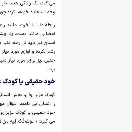
می­ کند، یک زندگی هدف دار و
وجه استفاده خواهد کرد؛ چون 
رابطۀ دنیا با آخرت، مانند ر
اعضایی مانند دست، پا، چشم،
انسان نیز باید در رحم دنیا 
رشد نکرده و لوازم مورد نیا
جنین نیز لوازم مورد نیاز دن
برد.
خود حقیقی یا
کودک ع
کودک عزیز روان، بخش انسا
را انسان می ­نامند. سؤال
خود حقیقی یا کودک عزیز روا
می­ گیرد: «…وَنَفَخْتُ فِیهِ م