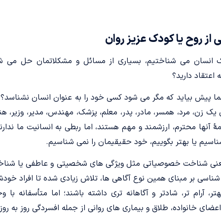
ز روح یا کودک عزیز روان
یک انسان می ­شناختیم، بسیاری از مسائل و مشکلاتمان حل می‌ ش
 اعتقاد دارید؟
 پیش بیاید که مگر می ­شود کسی خود را به عنوان انسان نشناسد؟ متأ
 یک زن، مرد، همسر، مادر، پدر، معلم، پزشک، مهندس، مدیر، وزیر، هنر
مۀ آن­ها محترم، ارزشمند و مهم هستند، اما ربطی به انسانیت ما ندارن
ناسیم یا بهتر بگوییم، خود حقیقی­مان را نمی ­شناسیم.
عنی شناخت خصوصیاتی مثل ویژگی­ های شخصیتی و عاطفی یا شناخت 
ناسی بر مبنای همین نوع آگاهی ­ها، تلاش زیادی شده تا افراد خودشا
، آرام­ تر، شادتر و آگاهانه­ تری داشته باشند؛ اما متأسفانه با و
ی خانواده، طلاق و بیماری­ های روانی از جمله افسردگی روز­ به­ روز 