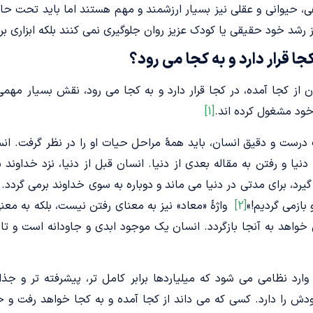
، حیوانی و عقلی نیز بسیار ارزشمند و مهم هستند اما باید تحت 
ز رشد خود حقیقی یا کودک عزیز روان جلوگیری نمی­ کنند بلکه ابزاری ب
جا قرار دارد و به کجا می­ رود؟
 از کجا آمده­، در کجا قرار دارد و به کجا می­ رود، نقش بسیار مهم
خود مشغول کرده­ اند.
[1]
رست و دقیق انسان، باید همۀ مراحل حیات او را در نظر گرفت. انس
 دنیا و رفتن به مقاله بعدی از دنیا. انسان قبل از دنیا، نزد خداوند 
رای مدتی در دنیا می­ ماند و دوباره به سوی خداوند برمی­ گردد. «…إِنَّا لِلَّهِ
بازمی‌ گردیم!»
[2]
واژۀ «معاد» نیز به معنای رفتن نیست، بلکه به مع
ی ­خواهد به آنجا بازگردد. انسان یک موجود ابدی و جاودانه است و تا
ارد نظامی می ­شود که میلیاردها برابر کامل ­تر، پیشرفته ­تر و جذا
ش را دارد. کسی که می ­داند از کجا آمده و به کجا خواهد رفت و خو