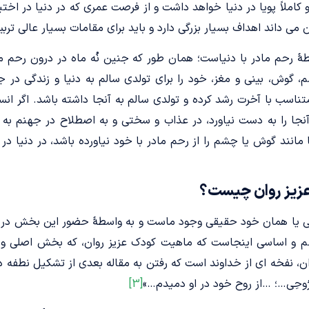
 کاملاً پویا در دنیا خواهد داشت و از فرصت عمری که در دنیا در اخ
می ­داند اهداف بسیار بزرگی دارد و باید برای مقامات بسیار عالی ترب
ابطۀ رحم مادر با دنیاست؛ همان ­طور که جنین نُه ماه در درون رحم ما
 گوش، بینی و مغز، خود را برای تولدی سالم به دنیا و زندگی در جها
متناسب با آخرت رشد کرده و تولدی سالم به آنجا داشته باشد. اگر ا
ز آنجا را به دست نیاورد، در عذاب و سختی و به اصطلاح در جهنم به 
یا مانند گوش یا چشم را از رحم مادر با خود نیاورده باشد، در دنیا 
زیز روان چیست؟
نی یا همان خود حقیقی وجود ماست و به واسطۀ حضور این بخش در 
 مهم و اساسی اینجاست که ماهیت کودک عزیز روان، که بخش اصلی 
ن، نفخه ­ای از خداوند است که رفتن به مقاله بعدی از تشکیل نطفه د
ِنْ رُوحِی…؛ …از روح خود در او دمیدم…»
[3]