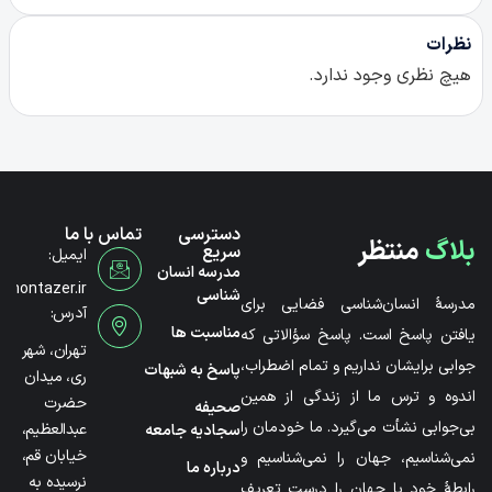
نظرات
هیچ نظری وجود ندارد.
دسترسی
تماس با ما
بلاگ
منتظر
سریع
ایمیل:
مدرسه انسان
@montazer.ir
شناسی
مدرسۀ انسان‌شناسی فضایی برای
آدرس:
مناسبت ها
یافتن پاسخ است. پاسخ سؤالاتی که
تهران، شهر
جوابی برایشان نداریم و تمام اضطراب،
پاسخ به شبهات
ری، میدان
اندوه و ترس ما از زندگی از همین
حضرت
صحیفه
بی‌جوابی نشأت می‌گیرد. ما خودمان را
عبدالعظیم،
سجادیه جامعه
خیابان قم،
نمی‌شناسیم، جهان را نمی‌شناسیم و
درباره ما
نرسیده به
رابطۀ خود با جهان را درست تعریف