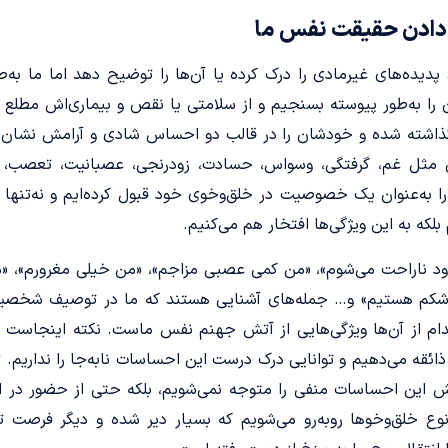
ن دادن حقیقت نفس ما
 پدیده‌های غیرمادی را درک کرده یا آن‌ها را توضیح دهد اما ما ب
 را به‌طور پیوسته بسنجیم و از سلامتی یا نقص و بیماری‌اش مطلع ش
ر گذاشته شده و خودشان را در قالب دو احساس شادی و آرامش نشان می‌
مثل غم، گرفتگی، وسواس، حسادت، زودرنجی، عصبانیت، تعصب، 
ا به‌عنوان یک خصوصیت در خلق‌­و­خوی‌ خود قبول کرده‌­ایم و نه‌تنها برن
بلکه به این ویژگی‌ها افتخار هم می‌­کنیم.
د ناراحت می­‌شوم»، «من کمی عصبی مزاجم»، «من خیلی مغرورم»، «من
 شکم هستیم» و… جمله‌های آشنایی هستند که ما در توصیف شخصیت 
کدام از آن‌ها ویژگی‌­هایی از آتش جهنم نفس ماست. نکته اینجاست ک
قه می‌­دهیم و توانایی درک درست این احساسات نابه‌جا را نداریم. تا 
ین احساسات منفی را متوجه نمی‌­شویم، بلکه حتی از حضور در ای
وع خلق­‌وخوها روبه‌­رو می‌­شویم که بسیار دیر شده­ و دیگر فرصت