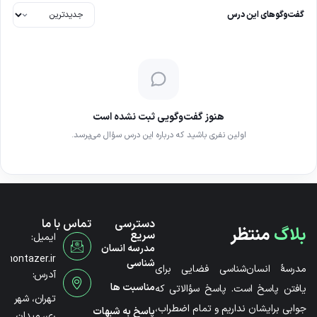
گفت‌وگوهای این درس
هنوز گفت‌وگویی ثبت نشده است
اولین نفری باشید که درباره این درس سؤال می‌پرسد.
دسترسی
تماس با ما
بلاگ
منتظر
سریع
ایمیل:
مدرسه انسان
@montazer.ir
شناسی
مدرسۀ انسان‌شناسی فضایی برای
آدرس:
مناسبت ها
یافتن پاسخ است. پاسخ سؤالاتی که
تهران، شهر
جوابی برایشان نداریم و تمام اضطراب،
پاسخ به شبهات
ری، میدان