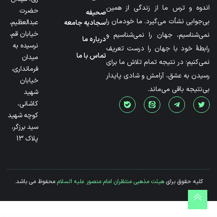
اندوه و ترس ما از زندگی از همین
حضرت
صحیفه
بی‌جوابی نشأت می‌گیرد. ما خودمان را
عبدالعظیم،
سجادیه جامعه
خیابان قم،
نمی‌شناسیم، جهان را نمی‌شناسیم و
درباره ما
نرسیده به
رابطۀ خود با جهان را درست تعریف
تماس با ما
میدان
نمی‌کنیم؛ در نتیجه تمام تلاش ما برای
فرمانداری،
رسیدن به عشق، آرامش و شادی پایدار
خیابان
بی‌نتیجه باقی می‌ماند.
شهید
کاشانی،
کوچه شهید
سید برزگر،
پلاک 13
کلیه حقوق برای
هیئت مذهبی منتظران امام منصور علیه السلام
محفوظ می باشد.