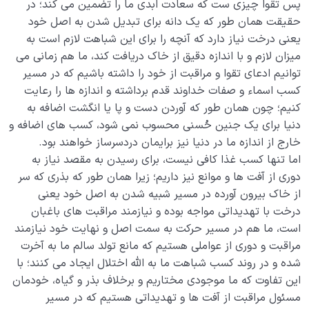
پس تقوا چیزی ست که سعادت ابدی ما را تضمین می کند؛ در
غفلت از فرصت ها و رحم های زمانی؛ پیامدها و راه های
حقیقت همان طور که یک دانه برای تبدیل شدن به اصل خود
پیشگیری از آن
یعنی درخت نیاز دارد که آنچه را برای این شباهت لازم است به
میزان لازم و با اندازه دقیق از خاک دریافت کند، ما هم زمانی می
رحم مکانی چیست و چطور می تواند در جبران گذشته و
توانیم ادعای تقوا و مراقبت از خود را داشته باشیم که در مسیر
تغییر مسیر زندگی به ما کمک کند؟
کسب اسماء و صفات خداوند قدم برداشته و اندازه ها را رعایت
رحم استاد یعنی چه؛ ضرورت وجود استاد در حرکت انسانی
کنیم؛ چون همان طور که آوردن دست و پا یا انگشت اضافه به
ما چیست؟
دنیا برای یک جنین حُسنی محسوب نمی شود، کسب های اضافه و
خارج از اندازه ما در دنیا نیز برایمان دردسرساز خواهند بود.
مفهوم قوس صعود و قوس نزول در نفس استاد و شاگرد
اما تنها کسب غذا کافی نیست، برای رسیدن به مقصد نیاز به
به چه معناست؟
دوری از آفت ها و موانع نیز داریم؛ زیرا همان طور که بذری که سر
حجاب ظلمانی و حجاب نورانی؛ مهم ترین موانع ارتباط با
از خاک بیرون آورده در مسیر شبیه شدن به اصل خود یعنی
ملکوت
درخت با تهدیداتی مواجه بوده و نیازمند مراقبت های باغبان
است، ما هم در مسیر حرکت به سمت اصل و نهایت خود نیازمند
شیطان دشمن آشکار
0/14
مراقبت و دوری از عواملی هستیم که مانع تولد سالم ما به آخرت
شده و در روند کسب شباهت ما به الله اختلال ایجاد می کنند؛ با
بیماری‌های پنهان روح
0/15
این تفاوت که ما موجودی مختاریم و برخلاف بذر و گیاه، خودمان
مسئول مراقبت از آفت ها و تهدیداتی هستیم که در مسیر
شناخت بهشت و جهنم
0/22