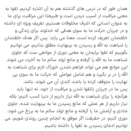
کیفیت بهشت را تعیین می کند؟
همان طور که در درس های گذشته هم به آن اشاره کردیم، تقوا به
ویژگی امتحانات الهی چیست؛ چرا بلاها را ظلم نمی دانیم؟
معنی مراقبت از آسیب دیدن است و طبیعتا این مراقبت برای ما
به عنوان انسانی که اشرف مخلوقات هستیم، تعریف ویژه ای داشته
عدالت خدا کجاست؛ من به عادل بودن خدا شک دارم!
و در جریان حرکت ما به سوی هدفی که خداوند برای زندگی و
سنت استدراج چیست و چه کسانی به آن دچار می شوند؟
خلقتمان تعریف کرده است، معنا می یابد؛ پس اگر هدف خلقتمان
را شباهت به الله و رسیدن به بینهایت مطلق بدانیم، می توانیم
آیا راهی برای جبران گناهان وجود دارد یا قانون تبدیل
بگوییم که تقوا برایمان به معنی دوری از موانعی ست که جلوی
چیست؟
شباهت ما به الله را گرفته و مانع تولد سالم ما به آخرت می شوند.
این موانع هم می تواند فراهم نشدن خوراک لازم برای شباهت به
تفاوت میان انسان نادان و انسان عاقل از کجا سرچشمه می
الله را در بر بگیرد و هم شامل عواملی که حرکت ما به سوی بی
گیرد؟
نهایت را متوقف کرده یا باعث کندی آن می شوند، باشد.
نسبی بودن زمان یعنی چه؛ آیا زمان حقیقتی مطلق است یا
پس ما در جریان باتقوا شدن و مراقبت از خود، نه تنها باید
امری وابسته به عالم ماده؟
هرآنچه را برای شباهت به الله نیاز داریم از دنیا کسب کنیم؛ بلکه
نیاز داریم از هر عملی که مانع رسیدن ما به بینهایت شده، جلوی
معرفی انواع رحِم ها؛ فرصت های ناب زندگی را دریاب!
شادی و آرامش ما را گرفته و مانع تولد سالم ما به برزخ می شود،
دوری کنیم؛ در حقیقت اگر موفق به انجام چنین روندی شویم، می
منظور از ریاضیات زمان چیست؛ آیا رحم زمانی دارای فرمول و
قواعد خاصی است؟
توانیم ادعای رسیدن به تقوا را داشته باشیم.