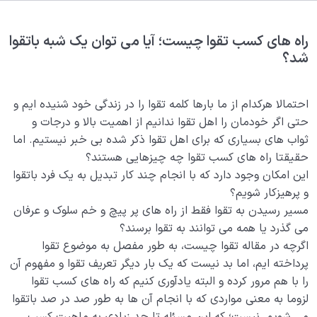
بلوغ کودک عزیز روان
0/8
قضا و قدر و اختیار
0/13
راه های کسب تقوا چیست؛ آیا می توان یک شبه باتقوا
شد؟
ابتلاء و امتحان در زندگی
0/26
احتمالا هرکدام از ما بارها کلمه تقوا را در زندگی خود شنیده ایم و
آیا پرهیزکاری به معنای ترس از خداست یا مفهوم دیگری
حتی اگر خودمان را اهل تقوا ندانیم از اهمیت بالا و درجات و
دارد؟
ثواب های بسیاری که برای اهل تقوا ذکر شده بی خبر نیستیم. اما
راه های کسب تقوا چیست و برای با تقوا شدن چه مراقبت
حقیقتا راه های کسب تقوا چه چیزهایی هستند؟
هایی لازم است؟
این امکان وجود دارد که با انجام چند کار تبدیل به یک فرد باتقوا
و پرهیزکار شویم؟
اهمیت تقوا در چیست؛ آیا تقوا از محدود شدن ما جلوگیری
مسیر رسیدن به تقوا فقط از راه های پر پیچ و خم سلوک و عرفان
می‌کند؟
می گذرد یا همه می توانند به تقوا برسند؟
سنت ابتلا یعنی چه؛ راز سختی ها و رنج های زندگی چیست؟
اگرچه در مقاله تقوا چیست، به طور مفصل به موضوع تقوا
پرداخته ایم، اما بد نیست که یک بار دیگر تعریف تقوا و مفهوم آن
منظور از حجاب عادت چیست؛ چگونه دوباره شگفتی را
را با هم مرور کرده و البته یادآوری کنیم که راه های کسب تقوا
ببینیم؟
لزوما به معنی مواردی که با انجام آن ها به طور صد در صد باتقوا