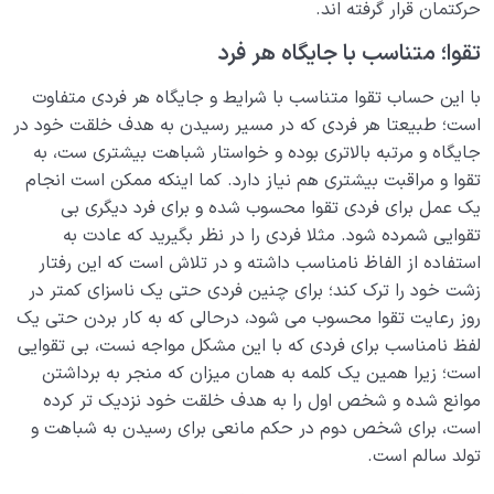
حرکتمان قرار گرفته اند.
نگاه ابدی و آمادگی برای آخرت
تقوا؛ متناسب با جایگاه هر فرد
0/14
با این حساب تقوا متناسب با شرایط و جایگاه هر فردی متفاوت
از خیال تا سلامت قلب
0/31
است؛ طبیعتا هر فردی که در مسیر رسیدن به هدف خلقت خود در
انسان در مرکز آفرینش
جایگاه و مرتبه بالاتری بوده و خواستار شباهت بیشتری ست، به
0/9
تقوا و مراقبت بیشتری هم نیاز دارد. کما اینکه ممکن است انجام
دیدار جهان غیب
0/9
یک عمل برای فردی تقوا محسوب شده و برای فرد دیگری بی
تقوایی شمرده شود. مثلا فردی را در نظر بگیرید که عادت به
استفاده از الفاظ نامناسب داشته و در تلاش است که این رفتار
زشت خود را ترک کند؛ برای چنین فردی حتی یک ناسزای کمتر در
روز رعایت تقوا محسوب می شود، درحالی که به کار بردن حتی یک
لفظ نامناسب برای فردی که با این مشکل مواجه نست، بی تقوایی
است؛ زیرا همین یک کلمه به همان میزان که منجر به برداشتن
موانع شده و شخص اول را به هدف خلقت خود نزدیک تر کرده
است، برای شخص دوم در حکم مانعی برای رسیدن به شباهت و
تولد سالم است.