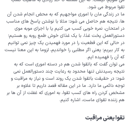
می شویم، نیست؛ که این مسئله تا حد زیادی به ماهیت کسب
آیا سرنوشت ما از پیش نوشته شده یا تغییر در زندگی امکان
تقوا مربوط می شود.
پذیر است؟
ما در زندگی مان با اموری مواجهیم که به محض انجام شدن آن
انتخاب اطاعت و مخالفت در مواجهه با خدا و شیطان چه
ها، نتیجه هم حاصل می شود؛ مثلا با نوشتن پاسخ های مناسب
تأثیری بر سرنوشت انسان دارد؟
در امتحان، نمره خوبی کسب می کنیم یا با اجرای موبه موی
دستورالعمل پخت غذا، با یک غذای خوش طمع روبه رو هستیم؛
نقش انتخاب های سرنوشت ساز در زندگی انسان| راهی به
در حالی که این قطعیت را در مورد فهمیدن یک چیز نمی توانیم
سوی کمال یا سقوط؟
به کار ببریم؛ یعنی اگر مطلبی را خواندیم، لزوما به این معنا نیست
آیا روح انسان جنسیت دارد؛ بررسی نسبت روح و جنسیت از
که آن را فهمیده ایم.
منظر انسان شناسی
می توان گفت که باتقوا شدن هم در دسته اموری است که به
نتیجه رسیدنش تنها محدود به رعایت چند دستورالعمل نمی
چرا ابتلائات مؤمن ضروری هستند؟ چگونه خداوند مؤمنان را
شود؛ در حقیقت باتقوا شدن یک روند است و نیاز به مراقبت و
امتحان می کند؟
توجه دائمی ما دارد. ما در این مقاله قصد داریم تا علاوه بر
خدا چگونه ما را با نعمت های مادی و کمالات محدود
مشخص کردن راه های کسب تقوا، به اموری که غفلت از آن ها بر
امتحان می کند؟
هم زننده تقوای ماست، اشاره کنیم.
فلسفه امتحانات الهی وارتباط آ ن ها با رشد و تکامل انسان
تقوا یعنی مراقبت
چرا برخورداری از بهشت برای هر فرد متفاوت است؛ چه چیزی