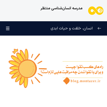
مدرسه انسان‌شناسی منتظر
انسان، خلقت و حیات ابدی
انسان و تجلیات هستی
0/6
علامت رشد در مسیر حق
0/5
چرا آفریده شده‌ایم؟
0/4
راز شادی و آرامش پایدار
0/13
خانواده آسمانی انسان
0/13
مهندسی نفس و تربیت روح
0/11